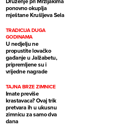
Druženje pri Mrzljakima
ponovno okuplja
mještane Krušljeva Sela
TRADICIJA DUGA
GODINAMA
U nedjelju ne
propustite lovačko
gađanje u Jalžabetu,
pripremljene su i
vrijedne nagrade
TAJNA BRZE ZIMNICE
Imate previše
krastavaca? Ovaj trik
pretvara ih u ukusnu
zimnicu za samo dva
dana