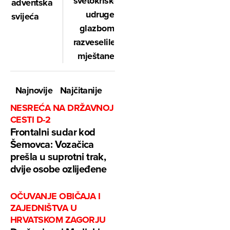
svetokriške
adventska
udruge
svijeća
glazbom
razveselile
mještane
Najnovije
Najčitanije
NESREĆA NA DRŽAVNOJ
CESTI D-2
Frontalni sudar kod
Šemovca: Vozačica
prešla u suprotni trak,
dvije osobe ozlijeđene
OČUVANJE OBIČAJA I
ZAJEDNIŠTVA U
HRVATSKOM ZAGORJU