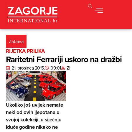
Zabava
RIJETKA PRILIKA
Raritetni Ferrariji uskoro na dražbi
21. prosinca 2015.
09:01
ZI
Ukoliko još uvijek nemate
neki od ovih ljepotana u
svojoj kolekciji, u siječnju
iduće godine nikako ne