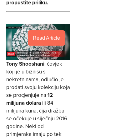
propustite priliku.
Read Article
Tony Shooshani
, čovjek
koji je u biznisu s
nekretninama, odlučio je
prodati svoju kolekciju koja
se procjenjuje na
12
milijuna dolara
ili 84
milijuna kuna, čija dražba
se očekuje u siječnju 2016.
godine. Neki od
primjeraka imaju po tek