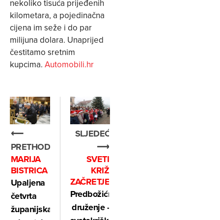
nekoliko tisuća prijeđenih
kilometara, a pojedinačna
cijena im seže i do par
milijuna dolara. Unaprijed
čestitamo sretnim
kupcima.
Automobili.hr
SLJEDEĆE
⟵
⟶
PRETHODNO
SVETI
MARIJA
KRIŽ
BISTRICA
ZAČRETJE
Upaljena
Predbožićno
četvrta
druženje -
županijska