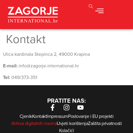
Kontakt
Ulica kardinala Stepinca 2, 49000 Krapina
E-mail:
info@zagorje-international.hr
Tel:
049/373-351
PRATITE NAS:
Cjenik
Kontakt
Impressum
Poslovanje i EU projekti
Arhiva digitalnih novina
Uvjeti korištenja
Zaštita privatnosti
Kolačići