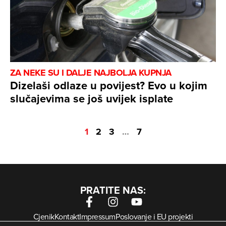
ZA NEKE SU I DALJE NAJBOLJA KUPNJA
Dizelaši odlaze u povijest? Evo u kojim
slučajevima se još uvijek isplate
1
2
3
…
7
PRATITE NAS:
Cjenik
Kontakt
Impressum
Poslovanje i EU projekti