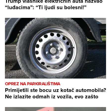
Trump vlasnike električnih auta nazvao
“luđacima”: “Ti ljudi su bolesni!”
OPREZ NA PARKIRALIŠTIMA
Primijetili ste bocu uz kotač automobila?
Ne izlazite odmah iz vozila, evo zašto