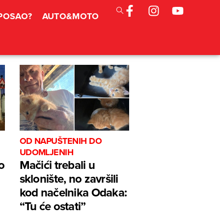
 POSAO?
AUTO&MOTO
OD NAPUŠTENIH DO
UDOMLJENIH
o
Mačići trebali u
sklonište, no završili
kod načelnika Odaka:
“Tu će ostati”