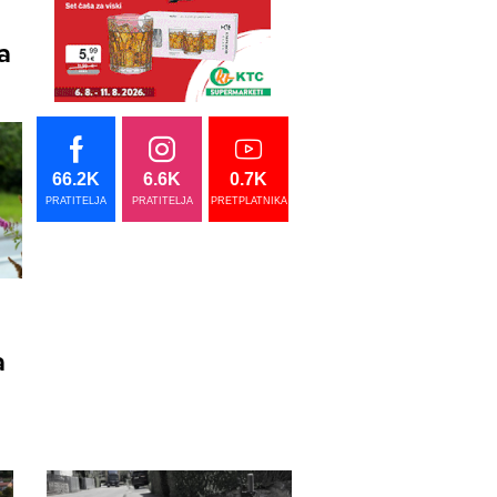
a
66.2K
6.6K
0.7K
PRATITELJA
PRATITELJA
PRETPLATNIKA
a