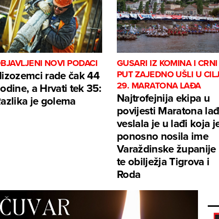
BJAVLJENI NOVI PODACI
GUSARI IZ KOMINA I CRNI
izozemci rade čak 44
PUT ZAJEDNO UŠLI U CIL
29. MARATONA LAĐA
odine, a Hrvati tek 35:
Najtrofejnija ekipa u
azlika je golema
povijesti Maratona la
veslala je u lađi koja j
ponosno nosila ime
Varaždinske županije
te obilježja Tigrova i
Roda