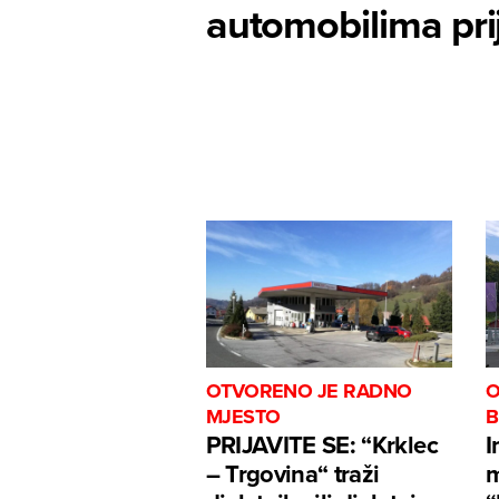
automobilima prij
OTVORENO JE RADNO
O
MJESTO
B
PRIJAVITE SE: “Krklec
I
– Trgovina“ traži
m