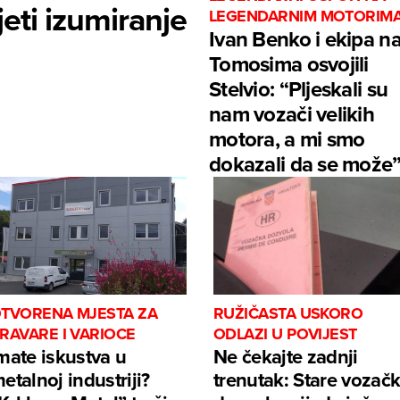
eti izumiranje
LEGENDARNIM MOTORIM
Ivan Benko i ekipa n
Tomosima osvojili
Stelvio: “Pljeskali su
nam vozači velikih
motora, a mi smo
dokazali da se može
TVORENA MJESTA ZA
RUŽIČASTA USKORO
RAVARE I VARIOCE
ODLAZI U POVIJEST
mate iskustva u
Ne čekajte zadnji
etalnoj industriji?
trenutak: Stare vozač