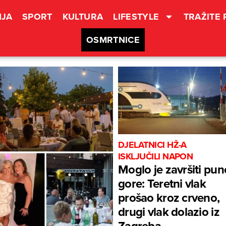
JA
SPORT
KULTURA
LIFESTYLE
TRAŽITE
OSMRTNICE
DJELATNICI HŽ-A
ISKLJUČILI NAPON
Moglo je završiti pun
gore: Teretni vlak
prošao kroz crveno,
drugi vlak dolazio iz
Zagreba