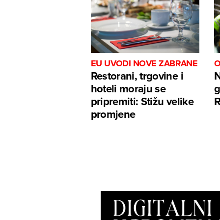
EU UVODI NOVE ZABRANE
O
Restorani, trgovine i
N
hoteli moraju se
g
pripremiti: Stižu velike
R
promjene