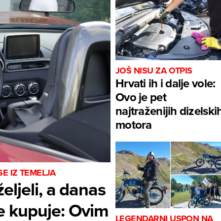
JOŠ NISU ZA OTPIS
Hrvati ih i dalje vole:
Ovo je pet
najtraženijih dizelski
motora
E IZ TEMELJA
eljeli, a danas
ne kupuje: Ovim
LEGENDARNI USPON NA