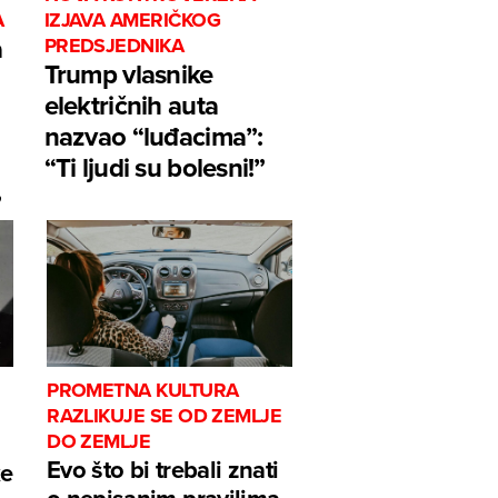
A
IZJAVA AMERIČKOG
a
PREDSJEDNIKA
Trump vlasnike
električnih auta
nazvao “luđacima”:
“Ti ljudi su bolesni!”
”
PROMETNA KULTURA
RAZLIKUJE SE OD ZEMLJE
DO ZEMLJE
Evo što bi trebali znati
ke