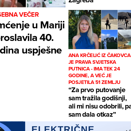
OSEBNA VEČER
mćenje u Mariji
proslavila 40.
dina uspješne
ANA KRČELIĆ IZ ČAKOVCA
JE PRAVA SVJETSKA
PUTNICA - IMA TEK 24
GODINE, A VEĆ JE
POSJETILA 51 ZEMLJU
“Za prvo putovanje
sam tražila godišnji,
ali mi nisu odobrili, p
sam dala otkaz”