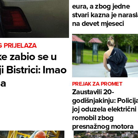
eura, a zbog jedne
stvari kazna je narasl
na devet mjeseci
 PRIJELAZA
ke zabio se u
 Bistrici: Imao
la
PREJAK ZA PROMET
Zaustavili 20-
godišnjakinju: Policij
joj oduzela električni
romobil zbog
presnažnog motora