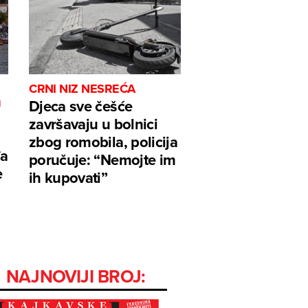
CRNI NIZ NESREĆA
Djeca sve češće
J
završavaju u bolnici
zbog romobila, policija
đa
poručuje: “Nemojte im
e
ih kupovati”
NAJNOVIJI BROJ: