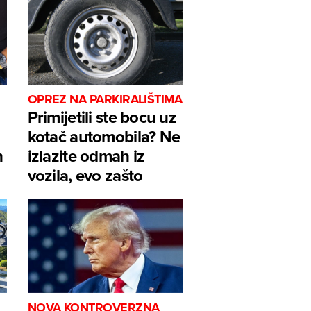
OPREZ NA PARKIRALIŠTIMA
Primijetili ste bocu uz
kotač automobila? Ne
h
izlazite odmah iz
vozila, evo zašto
NOVA KONTROVERZNA