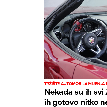
TRŽIŠTE AUTOMOBILA MIJENJA S
Nekada su ih svi ž
ih gotovo nitko 