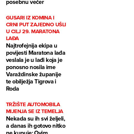
posebnu večer
GUSARI IZ KOMINA I
CRNI PUT ZAJEDNO UŠLI
U CILJ 29. MARATONA
LAĐA
Najtrofejnija ekipa u
povijesti Maratona lađa
veslala je u lađi koja je
ponosno nosila ime
Varaždinske županije
te obilježja Tigrova i
Roda
TRŽIŠTE AUTOMOBILA
MIJENJA SE IZ TEMELJA
Nekada su ih svi željeli,
a danas ih gotovo nitko
ne kupuje: Ovim