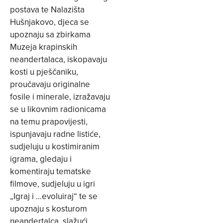
postava te Nalazišta
Hušnjakovo, djeca se
upoznaju sa zbirkama
Muzeja krapinskih
neandertalaca, iskopavaju
kosti u pješčaniku,
proučavaju originalne
fosile i minerale, izražavaju
se u likovnim radionicama
na temu prapovijesti,
ispunjavaju radne listiće,
sudjeluju u kostimiranim
igrama, gledaju i
komentiraju tematske
filmove, sudjeluju u igri
„Igraj i …evoluiraj“ te se
upoznaju s kosturom
neandertalca, slažući