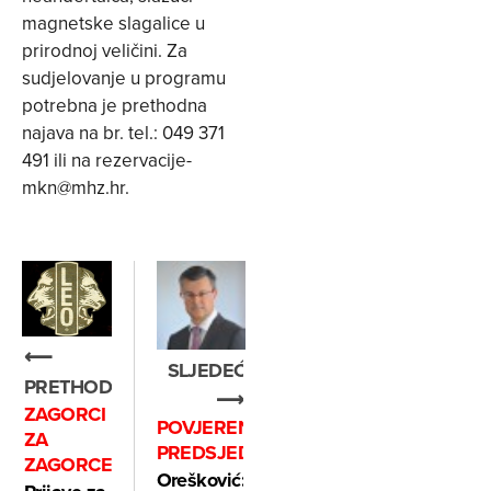
magnetske slagalice u
prirodnoj veličini. Za
sudjelovanje u programu
potrebna je prethodna
najava na br. tel.: 049 371
491 ili na
rezervacije-
mkn@mhz.hr
.
⟵
SLJEDEĆE
PRETHODNO
⟶
ZAGORCI
POVJERENJE
ZA
PREDSJEDNICE
ZAGORCE
Orešković: