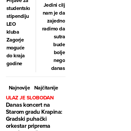
Prijave za
Jedini cilj
studentsku
nam je da
stipendiju
zajedno
LEO
radimo da
kluba
sutra
Zagorje
bude
moguće
bolje
do kraja
nego
godine
danas
Najnovije
Najčitanije
ULAZ JE SLOBODAN
Danas koncert na
Starom gradu Krapina:
Gradski puhački
orkestar priprema