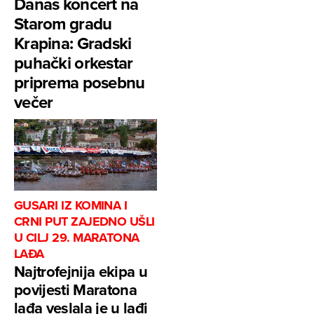
Danas koncert na
Starom gradu
Krapina: Gradski
puhački orkestar
priprema posebnu
večer
GUSARI IZ KOMINA I
CRNI PUT ZAJEDNO UŠLI
U CILJ 29. MARATONA
LAĐA
Najtrofejnija ekipa u
povijesti Maratona
lađa veslala je u lađi