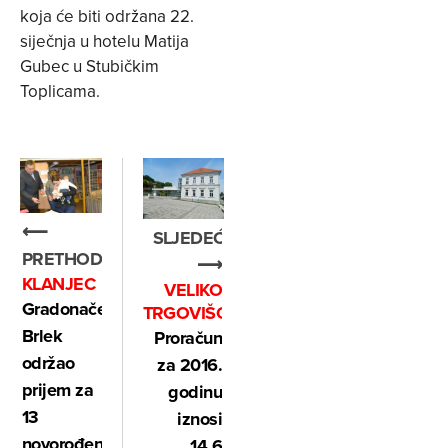
koja će biti održana 22.
siječnja u hotelu Matija
Gubec u Stubičkim
Toplicama.
⟵
SLJEDEĆE
PRETHODNO
⟶
KLANJEC
VELIKO
Gradonačelnik
TRGOVIŠĆE
Brlek
Proračun
održao
za 2016.
prijem za
godinu
13
iznosi
novorođenih
14,6