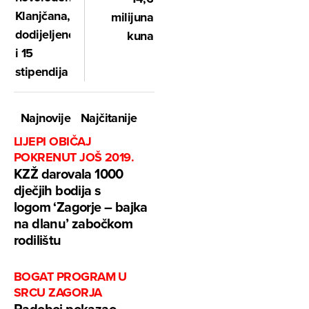
Klanjčana,
milijuna
dodijeljeno
kuna
i 15
stipendija
Najnovije
Najčitanije
LIJEPI OBIČAJ
POKRENUT JOŠ 2019.
KZŽ darovala 1000
dječjih bodija s
logom ‘Zagorje – bajka
na dlanu’ zabočkom
rodilištu
BOGAT PROGRAM U
SRCU ZAGORJA
Radoboj pokazao