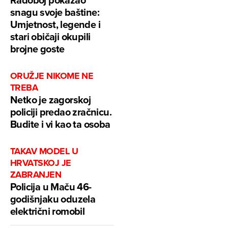
snagu svoje baštine:
Umjetnost, legende i
stari običaji okupili
brojne goste
ORUŽJE NIKOME NE
TREBA
Netko je zagorskoj
policiji predao zračnicu.
Budite i vi kao ta osoba
TAKAV MODEL U
HRVATSKOJ JE
ZABRANJEN
Policija u Maču 46-
godišnjaku oduzela
električni romobil