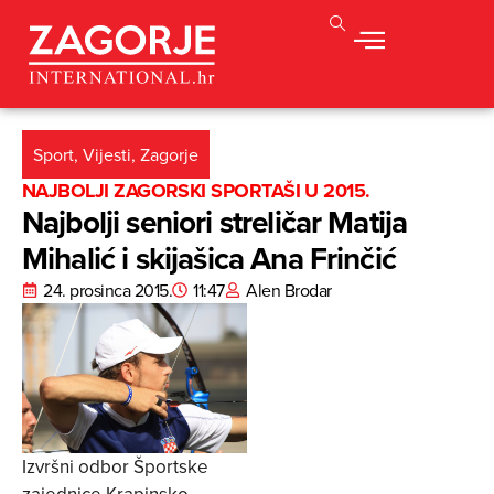
Sport
,
Vijesti
,
Zagorje
NAJBOLJI ZAGORSKI SPORTAŠI U 2015.
Najbolji seniori streličar Matija
Mihalić i skijašica Ana Frinčić
24. prosinca 2015.
11:47
Alen Brodar
Izvršni odbor Športske