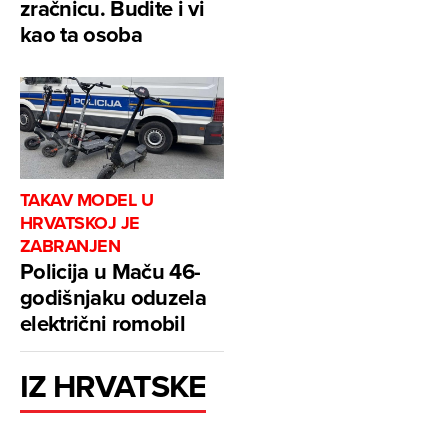
zračnicu. Budite i vi
kao ta osoba
TAKAV MODEL U
HRVATSKOJ JE
ZABRANJEN
Policija u Maču 46-
godišnjaku oduzela
električni romobil
IZ HRVATSKE