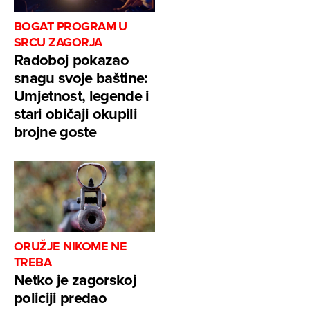
BOGAT PROGRAM U
SRCU ZAGORJA
Radoboj pokazao
snagu svoje baštine:
Umjetnost, legende i
stari običaji okupili
brojne goste
ORUŽJE NIKOME NE
TREBA
Netko je zagorskoj
policiji predao