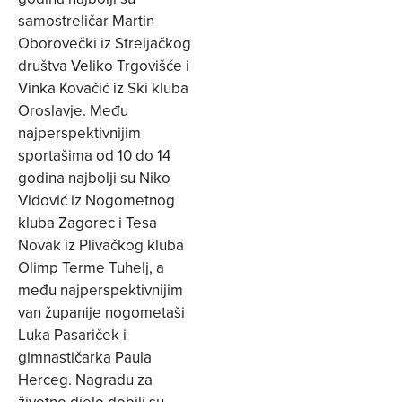
samostreličar Martin
Oborovečki iz Streljačkog
društva Veliko Trgovišće i
Vinka Kovačić iz Ski kluba
Oroslavje. Među
najperspektivnijim
sportašima od 10 do 14
godina najbolji su Niko
Vidović iz Nogometnog
kluba Zagorec i Tesa
Novak iz Plivačkog kluba
Olimp Terme Tuhelj, a
među najperspektivnijim
van županije nogometaši
Luka Pasariček i
gimnastičarka Paula
Herceg. Nagradu za
životno djelo dobili su