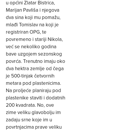
u općini Zlatar Bistrica,
Marijan Pavliša i njegova
dva sina koji mu pomažu,
mlađi Tomislav na koji je
registriran OPG, te
povremeno i stariji Nikola,
već se nekoliko godina
bave uzgojem sezonskog
povrća. Trenutno imaju oko
dva hektra zemlje od čega
je 500-tinjak četvornih
metara pod plastenicima.
Na proljeće planiraju pod
plastenike staviti i dodatnih
200 kvadrata. No, ove
zime veliku glavobolju im
zadaju srne koje im u
povrtnjacima prave veliku