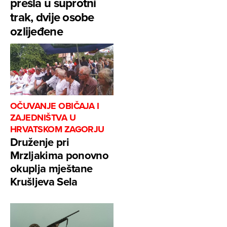
prešla u suprotni
trak, dvije osobe
ozlijeđene
OČUVANJE OBIČAJA I
ZAJEDNIŠTVA U
HRVATSKOM ZAGORJU
Druženje pri
Mrzljakima ponovno
okuplja mještane
Krušljeva Sela