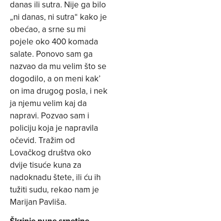
danas ili sutra. Nije ga bilo
„ni danas, ni sutra“ kako je
obećao, a srne su mi
pojele oko 400 komada
salate. Ponovo sam ga
nazvao da mu velim što se
dogodilo, a on meni kak’
on ima drugog posla, i nek
ja njemu velim kaj da
napravi. Pozvao sam i
policiju koja je napravila
očevid. Tražim od
Lovačkog društva oko
dvije tisuće kuna za
nadoknadu štete, ili ću ih
tužiti sudu, rekao nam je
Marijan Pavliša.