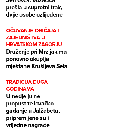
prešla u suprotni trak,
dvije osobe ozlijeđene
OČUVANJE OBIČAJA I
ZAJEDNIŠTVA U
HRVATSKOM ZAGORJU
Druženje pri Mrzljakima
ponovno okuplja
mještane Krušljeva Sela
TRADICIJA DUGA
GODINAMA
U nedjelju ne
propustite lovačko
gađanje u Jalžabetu,
pripremljene su i
vrijedne nagrade