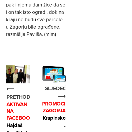
pak i njemu dam žice da se
i on tak isto ogradi, dok na
kraju ne budu sve parcele
u Zagorju bile ograđene,
razmišlja Pavliša. (mlm)
SLJEDEĆE
⟵
⟶
PRETHODNO
PROMOCIJA
AKTIVAN
ZAGORJA
NA
FACEBOOKU
Krapinsko
Hajdaš
-