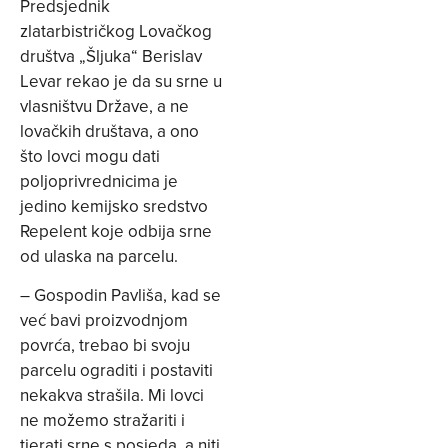
Predsjednik
zlatarbistričkog Lovačkog
društva „Šljuka“ Berislav
Levar rekao je da su srne u
vlasništvu Države, a ne
lovačkih društava, a ono
što lovci mogu dati
poljoprivrednicima je
jedino kemijsko sredstvo
Repelent koje odbija srne
od ulaska na parcelu.
– Gospodin Pavliša, kad se
već bavi proizvodnjom
povrća, trebao bi svoju
parcelu ograditi i postaviti
nekakva strašila. Mi lovci
ne možemo stražariti i
tjerati srne s posjeda, a niti