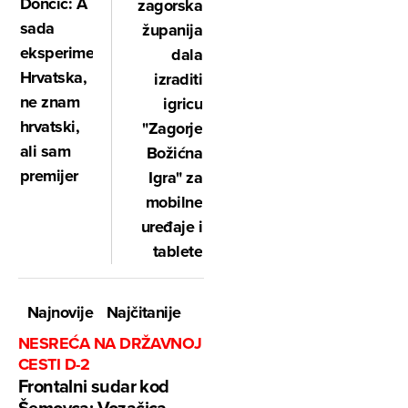
Dončić: A
zagorska
sada
županija
eksperiment
dala
Hrvatska,
izraditi
ne znam
igricu
hrvatski,
"Zagorje
ali sam
Božićna
premijer
Igra" za
mobilne
uređaje i
tablete
Najnovije
Najčitanije
NESREĆA NA DRŽAVNOJ
CESTI D-2
Frontalni sudar kod
Šemovca: Vozačica