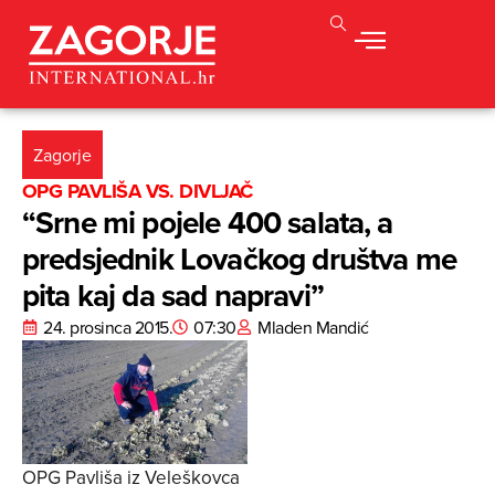
Zagorje
OPG PAVLIŠA VS. DIVLJAČ
“Srne mi pojele 400 salata, a
predsjednik Lovačkog društva me
pita kaj da sad napravi”
24. prosinca 2015.
07:30
Mladen Mandić
OPG Pavliša iz Veleškovca