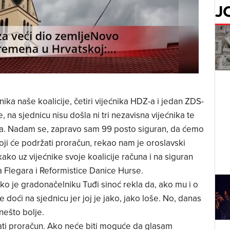
J
ika naše koalicije, četiri vijećnika HDZ-a i jedan ZDS-
, na sjednicu nisu došla ni tri nezavisna vijećnika te
a. Nadam se, zapravo sam 99 posto siguran, da ćemo
koji će podržati proračun, rekao nam je oroslavski
ako uz vijećnike svoje koalicije računa i na siguran
a Flegara i Reformistice Danice Hurse.
o je gradonačelniku Tuđi sinoć rekla da, ako mu i o
že doći na sjednicu jer joj je jako, jako loše. No, danas
 nešto bolje.
ti proračun. Ako neće biti moguće da glasam