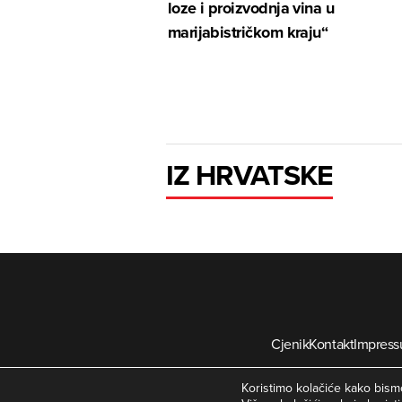
loze i proizvodnja vina u
marijabistričkom kraju“
IZ HRVATSKE
Cjenik
Kontakt
Impres
©
Koristimo kolačiće kako bismo