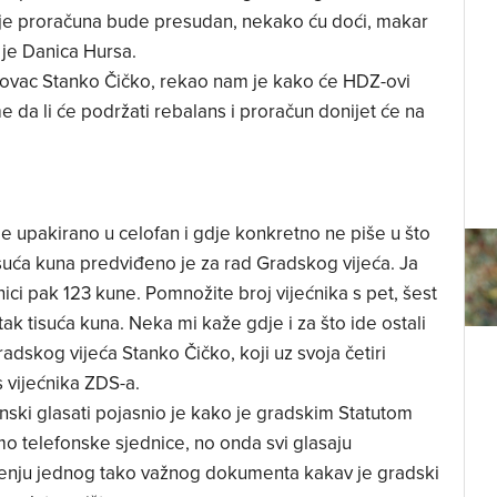
anje proračuna bude presudan, nekako ću doći, makar
 je Danica Hursa.
ovac Stanko Čičko, rekao nam je kako će HDZ-ovi
me da li će podržati rebalans i proračun donijet će na
e upakirano u celofan i gdje konkretno ne piše u što
isuća kuna predviđeno je za rad Gradskog vijeća. Ja
ci pak 123 kune. Pomnožite broj vijećnika s pet, šest
ak tisuća kuna. Neka mi kaže gdje i za što ide ostali
dskog vijeća Stanko Čičko, koji uz svoja četiri
s vijećnika ZDS-a.
nski glasati pojasnio je kako je gradskim Statutom
telefonske sjednice, no onda svi glasaju
ošenju jednog tako važnog dokumenta kakav je gradski