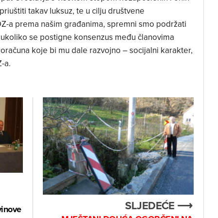
iuštiti takav luksuz, te u cilju društvene
DZ-a prema našim građanima, spremni smo podržati
vo ukoliko se postigne konsenzus među članovima
računa koje bi mu dale razvojno – socijalni karakter,
-a.
SLJEDEĆE ⟶
vinove