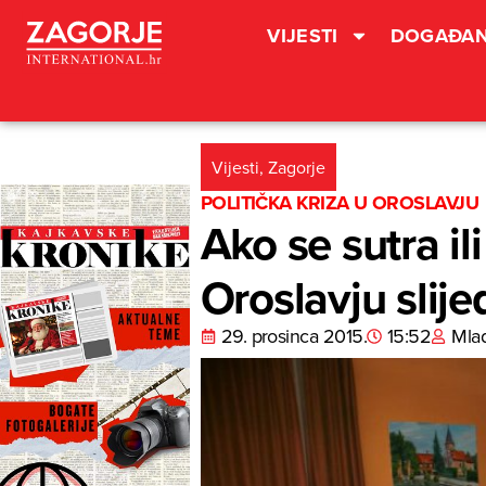
VIJESTI
DOGAĐAN
Vijesti
,
Zagorje
POLITIČKA KRIZA U OROSLAVJU
Ako se sutra il
Oroslavju slije
29. prosinca 2015.
15:52
Mla