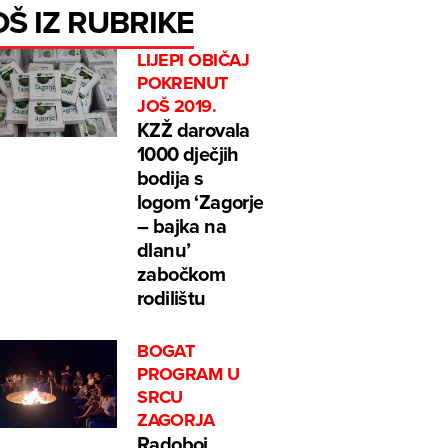
OŠ IZ RUBRIKE
LIJEPI OBIČAJ
POKRENUT
JOŠ 2019.
KZŽ darovala
1000 dječjih
bodija s
logom ‘Zagorje
– bajka na
dlanu’
zabočkom
rodilištu
BOGAT
PROGRAM U
SRCU
ZAGORJA
Radoboj