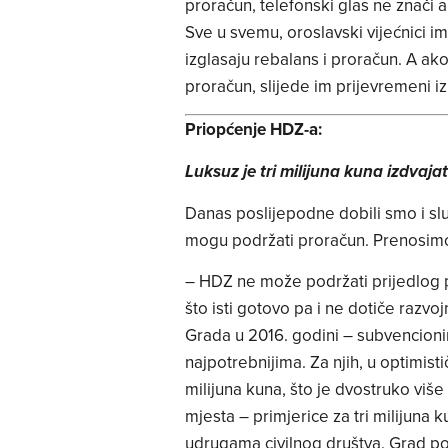
proračun, telefonski glas ne znači a
Sve u svemu, oroslavski vijećnici 
izglasaju rebalans i proračun. A ak
proračun, slijede im prijevremeni iz
Priopćenje HDZ-a:
Luksuz je tri milijuna kuna izdvajat
Danas poslijepodne dobili smo i s
mogu podržati proračun. Prenosimo 
– HDZ ne može podržati prijedlog p
što isti gotovo pa i ne dotiče raz
Grada u 2016. godini – subvencioni
najpotrebnijima. Za njih, u optimi
milijuna kuna, što je dvostruko viš
mjesta – primjerice za tri milijuna 
udrugama civilnog društva. Grad p