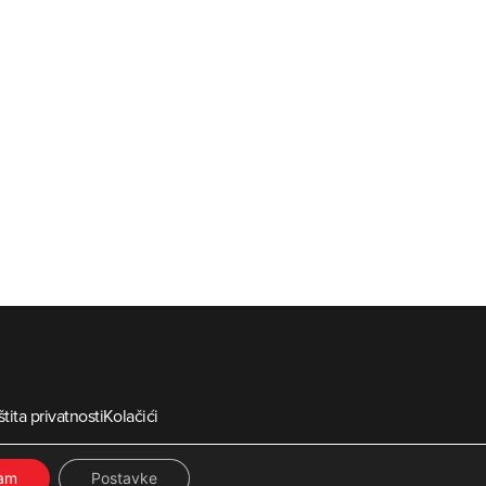
tita privatnosti
Kolačići
ia
ćam
Postavke