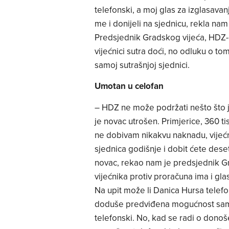
telefonski, a moj glas za izglasav
me i donijeli na sjednicu, rekla nam
Predsjednik Gradskog vijeća, HDZ-
vijećnici sutra doći, no odluku o to
samoj sutrašnjoj sjednici.
Umotan u celofan
– HDZ ne može podržati nešto što j
je novac utrošen. Primjerice, 360 t
ne dobivam nikakvu naknadu, vijećni
sjednica godišnje i dobit ćete deset
novac, rekao nam je predsjednik Gra
vijećnika protiv proračuna ima i gla
Na upit može li Danica Hursa telefo
doduše predviđena mogućnost samo 
telefonski. No, kad se radi o don