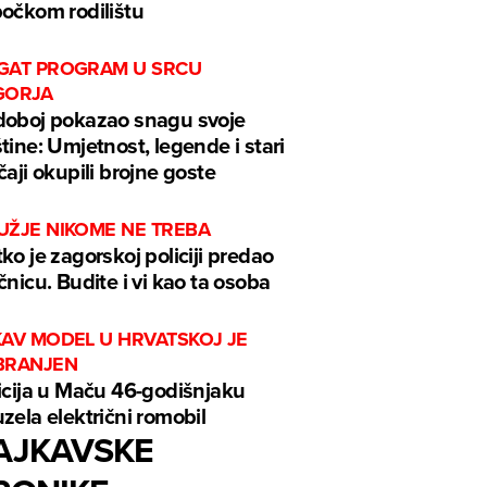
očkom rodilištu
GAT PROGRAM U SRCU
GORJA
oboj pokazao snagu svoje
tine: Umjetnost, legende i stari
čaji okupili brojne goste
UŽJE NIKOME NE TREBA
ko je zagorskoj policiji predao
čnicu. Budite i vi kao ta osoba
KAV MODEL U HRVATSKOJ JE
BRANJEN
icija u Maču 46-godišnjaku
zela električni romobil
AJKAVSKE