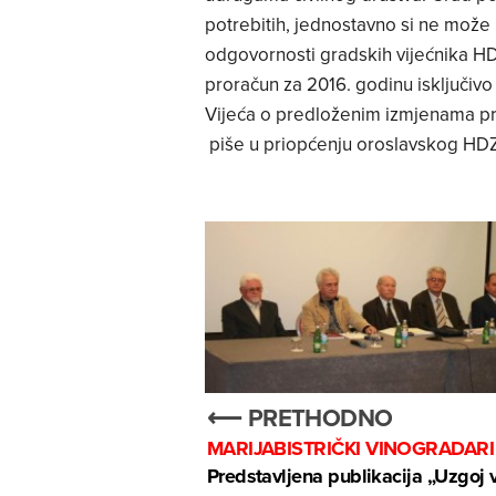
potrebitih, jednostavno si ne može pr
odgovornosti gradskih vijećnika H
proračun za 2016. godinu isključi
Vijeća o predloženim izmjenama pro
piše u priopćenju oroslavskog HDZ
⟵ PRETHODNO
MARIJABISTRIČKI VINOGRADARI
Predstavljena publikacija „Uzgoj 