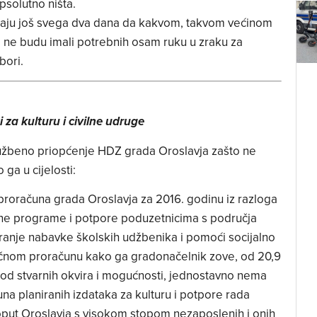
psolutno ništa.
imaju još svega dva dana da kakvom, takvom većinom
o ne budu imali potrebnih osam ruku u zraku za
bori.
i za kulturu i civilne udruge
lužbeno priopćenje HDZ grada Oroslavja zašto ne
ga u cijelosti:
roračuna grada Oroslavja za 2016. godinu iz razloga
vojne programe i potpore poduzetnicima s područja
ranje nabavke školskih udžbenika i pomoći socijalno
stičnom proračunu kako ga gradonačelnik zove, od 20,9
e od stvarnih okvira i mogućnosti, jednostavno nema
kuna planiranih izdataka za kulturu i potpore rada
oput Oroslavja s visokom stopom nezaposlenih i onih