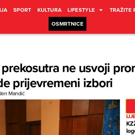
JA
SPORT
KULTURA
LIFESTYLE
TRAŽITE
OSMRTNICE
i prekosutra ne usvoji pro
de prijevremeni izbori
den Mandić
LIJ
KZŽ
log