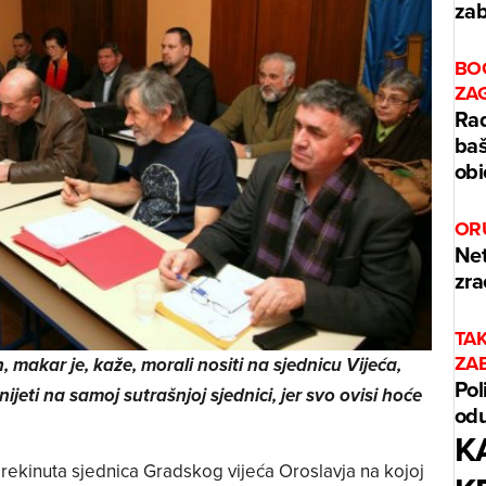
zab
BO
ZA
Rad
baš
obi
OR
Net
zra
TA
ZA
 makar je, kaže, morali nositi na sjednicu Vijeća,
Pol
eti na samoj sutrašnjoj sjednici, jer svo ovisi hoće
odu
K
 prekinuta sjednica Gradskog vijeća Oroslavja na kojoj