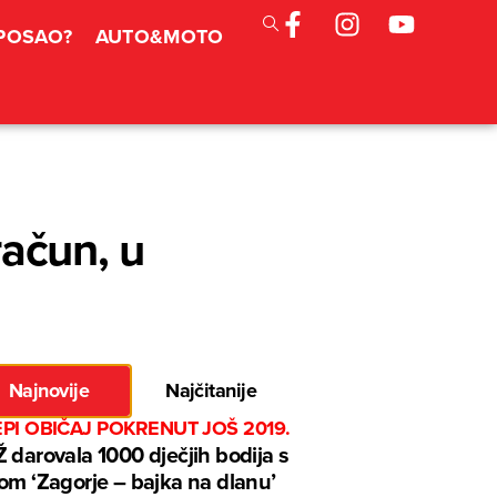
 POSAO?
AUTO&MOTO
račun, u
Najnovije
Najčitanije
EPI OBIČAJ POKRENUT JOŠ 2019.
 darovala 1000 dječjih bodija s
om ‘Zagorje – bajka na dlanu’