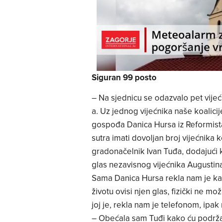
Siguran 99 posto
– Na sjednicu se odazvalo pet vijećn
a. Uz jednog vijećnika naše koalicije
gospođa Danica Hursa iz Reformist
sutra imati dovoljan broj vijećnika 
gradonačelnik Ivan Tuđa, dodajući k
glas nezavisnog vijećnika Augustin
Sama Danica Hursa rekla nam je kak
životu ovisi njen glas, fizički ne mo
joj je, rekla nam je telefonom, ipak
– Obećala sam Tuđi kako ću podrža