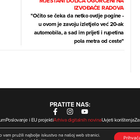
MJEŠTANI DOLIĆA OGORČENI NA
IZVOĐAČE RADOVA
"Očito se čeka da netko ovdje pogine -
u ovom je zavoju izletjelo već 20-ak
automobila, a sad im prijeti i rupetina
pola metra od ceste"
PRATITE NAS:
sum
Poslovanje i EU projekti
Arhiva digitalnih novina
Uvjeti korištenja
Zaš
krMed
 Zagorje International – Sva prava pridržana | Developed by
 vam pružili najbolje iskustvo na našoj web stranici.
Prihva