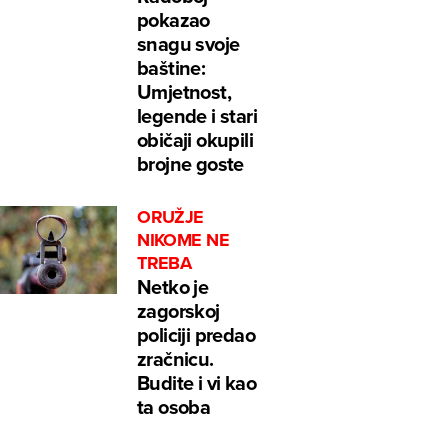
pokazao
snagu svoje
baštine:
Umjetnost,
legende i stari
običaji okupili
brojne goste
ORUŽJE
NIKOME NE
TREBA
Netko je
zagorskoj
policiji predao
zračnicu.
Budite i vi kao
ta osoba