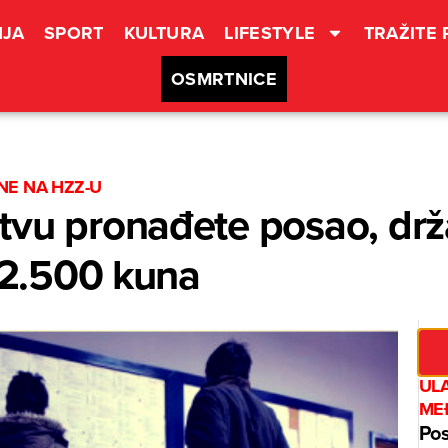
JA
SPORT
KULTURA
LIFESTYLE
TRAŽITE
OSMRTNICE
NE NA HZZ-U
tvu pronađete posao, drž
i 2.500 kuna
UL
ME
Pos