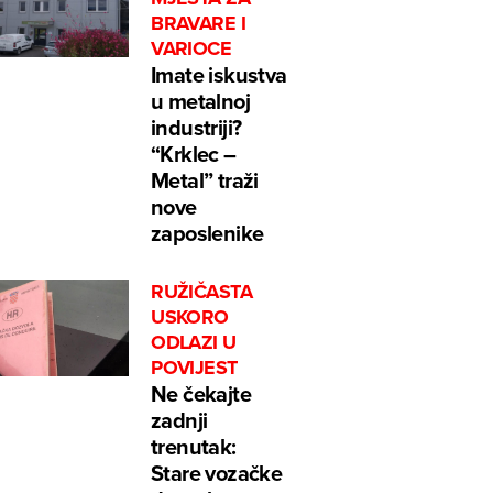
BRAVARE I
VARIOCE
Imate iskustva
u metalnoj
industriji?
“Krklec –
Metal” traži
nove
zaposlenike
RUŽIČASTA
USKORO
ODLAZI U
POVIJEST
Ne čekajte
zadnji
trenutak:
Stare vozačke