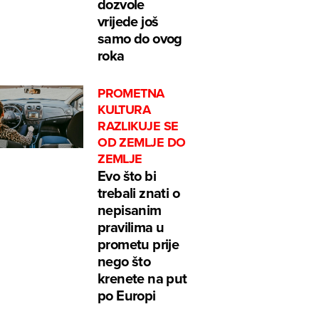
dozvole
vrijede još
samo do ovog
roka
PROMETNA
KULTURA
RAZLIKUJE SE
OD ZEMLJE DO
ZEMLJE
Evo što bi
trebali znati o
nepisanim
pravilima u
prometu prije
nego što
krenete na put
po Europi