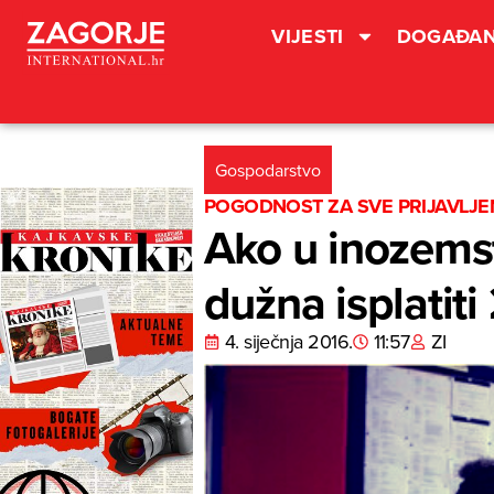
VIJESTI
DOGAĐAN
Gospodarstvo
POGODNOST ZA SVE PRIJAVLJE
Ako u inozems
dužna isplatit
4. siječnja 2016.
11:57
ZI