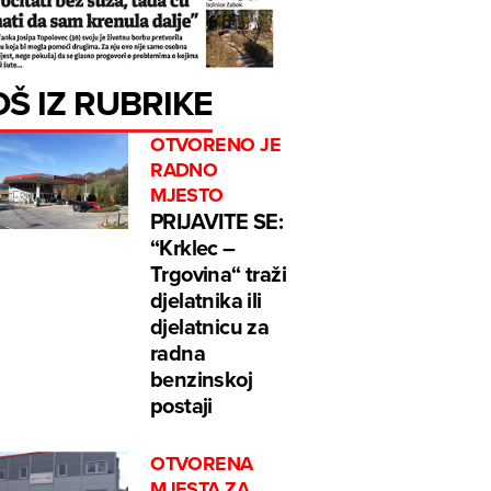
OŠ IZ RUBRIKE
OTVORENO JE
RADNO
MJESTO
PRIJAVITE SE:
“Krklec –
Trgovina“ traži
djelatnika ili
djelatnicu za
radna
benzinskoj
postaji
OTVORENA
MJESTA ZA