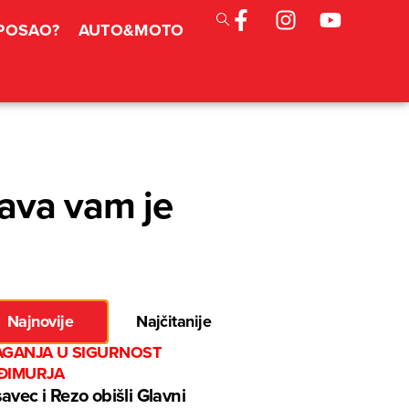
 POSAO?
AUTO&MOTO
ava vam je
Najnovije
Najčitanije
AGANJA U SIGURNOST
ĐIMURJA
avec i Rezo obišli Glavni