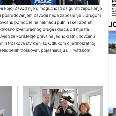
 kojoj Zavod nije u mogućnosti osigurati zaposlenje
a ili posredovanjem Zavoda nađe zaposlenje u drugom
J
ovčanu pomoć te na naknadu putnih i selidbenih
odnosno izvanbračnog druga i djecu, od mjesta
Uvjeti za korištenje prava na jednokratnu novčanu
enih troškova utvrđeni su Odlukom o jednokratnoj
 selidbenih troškova”, pojašnjavaju u Hrvatskom