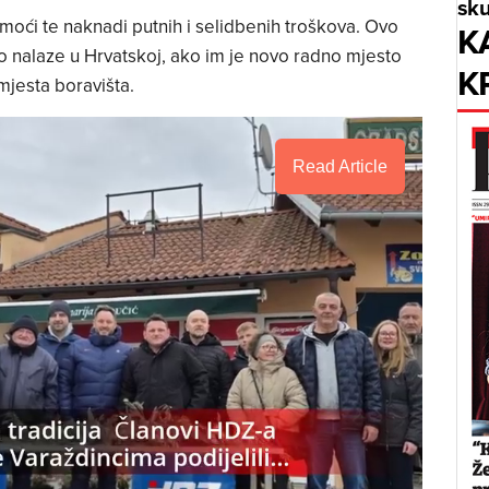
sku
moći te naknadi putnih i selidbenih troškova. Ovo
K
ao nalaze u Hrvatskoj, ako im je novo radno mjesto
K
mjesta boravišta.
Read Article