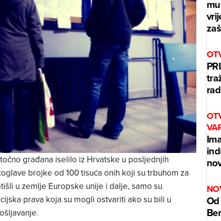
mur
vri
zaš
OT
PRI
tra
rad
OT
VA
Ima
ind
točno građana iselilo iz Hrvatske u posljednjih
nov
oglave brojke od 100 tisuća onih koji su trbuhom za
išli u zemlje Europske unije i dalje, samo su
NO
jska prava koja su mogli ostvariti ako su bili u
Od 
Benz
ošljavanje.