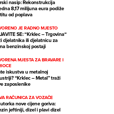
ski nasip: Rekonstrukcija
jedna 8,17 milijuna eura podiže
titu od poplava
VORENO JE RADNO MJESTO
JAVITE SE: “Krklec – Trgovina“
ži djelatnika ili djelatnicu za
na benzinskoj postaji
VORENA MJESTA ZA BRAVARE I
RIOCE
te iskustva u metalnoj
ustriji? “Krklec – Metal” traži
e zaposlenike
VA RAČUNICA ZA VOZAČE
utorka nove cijene goriva:
in jeftiniji, dizel i plavi dizel