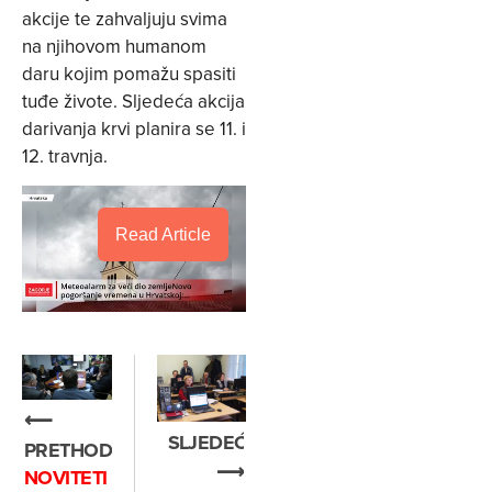
akcije te zahvaljuju svima
na njihovom humanom
daru kojim pomažu spasiti
tuđe živote. Sljedeća akcija
darivanja krvi planira se 11. i
12. travnja.
Read Article
⟵
SLJEDEĆE
PRETHODNO
⟶
NOVITETI