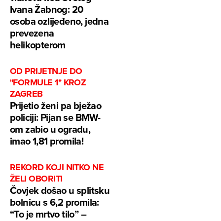
Ivana Žabnog: 20
osoba ozlijeđeno, jedna
prevezena
helikopterom
OD PRIJETNJE DO
"FORMULE 1" KROZ
ZAGREB
Prijetio ženi pa bježao
policiji: Pijan se BMW-
om zabio u ogradu,
imao 1,81 promila!
REKORD KOJI NITKO NE
ŽELI OBORITI
Čovjek došao u splitsku
bolnicu s 6,2 promila:
“To je mrtvo tilo” –