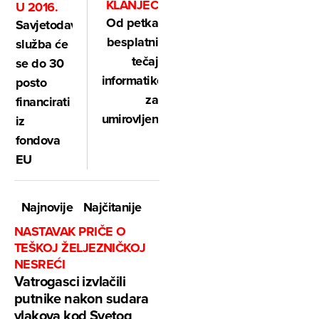
KLANJEC
U 2016.
Od petka
Savjetodavna
besplatni
služba će
tečaj
se do 30
informatike
posto
za
financirati
umirovljenike
iz
fondova
EU
Najnovije
Najčitanije
NASTAVAK PRIČE O
TEŠKOJ ŽELJEZNIČKOJ
NESREĆI
Vatrogasci izvlačili
putnike nakon sudara
vlakova kod Svetog