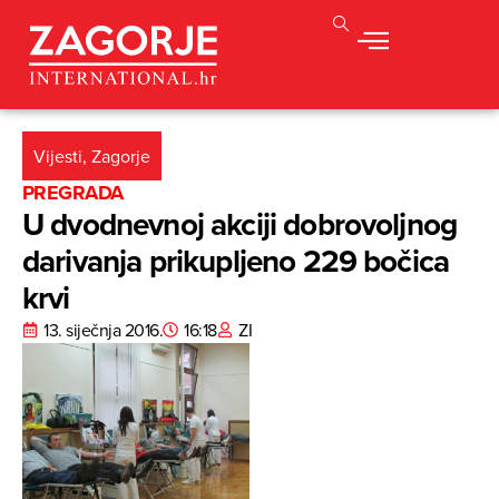
Vijesti
,
Zagorje
PREGRADA
U dvodnevnoj akciji dobrovoljnog
darivanja prikupljeno 229 bočica
krvi
13. siječnja 2016.
16:18
ZI