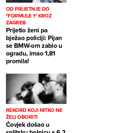
OD PRIJETNJE DO
"FORMULE 1" KROZ
ZAGREB
Prijetio ženi pa
bježao policiji: Pijan
se BMW-om zabio u
ogradu, imao 1,81
promila!
REKORD KOJI NITKO NE
ŽELI OBORITI
Čovjek došao u
splitsku bolnicu s 6,2