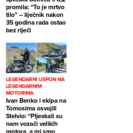
promila: “To je mrtvo
tilo” – liječnik nakon
35 godina rada ostao
bez riječi
LEGENDARNI USPON NA
LEGENDARNIM
MOTORIMA
Ivan Benko i ekipa na
Tomosima osvojili
Stelvio: “Pljeskali su
nam vozači velikih
motora, a mi smo