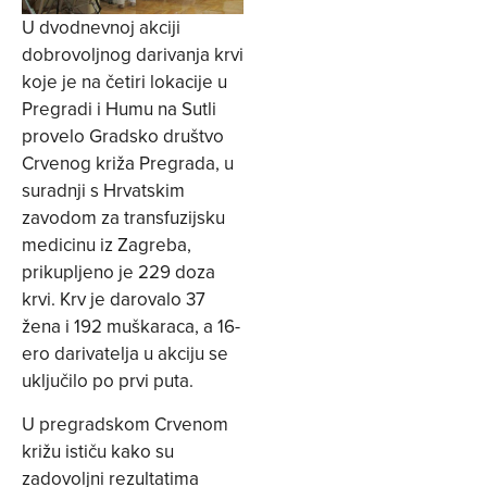
U dvodnevnoj akciji
dobrovoljnog darivanja krvi
koje je na četiri lokacije u
Pregradi i Humu na Sutli
provelo Gradsko društvo
Crvenog križa Pregrada, u
suradnji s Hrvatskim
zavodom za transfuzijsku
medicinu iz Zagreba,
prikupljeno je 229 doza
krvi. Krv je darovalo 37
žena i 192 muškaraca, a 16-
ero darivatelja u akciju se
uključilo po prvi puta.
U pregradskom Crvenom
križu ističu kako su
zadovoljni rezultatima