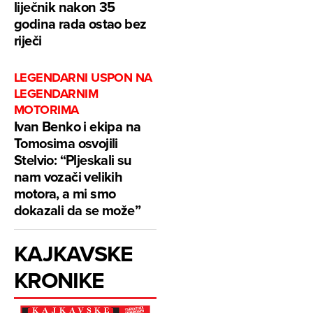
liječnik nakon 35
godina rada ostao bez
riječi
LEGENDARNI USPON NA
LEGENDARNIM
MOTORIMA
Ivan Benko i ekipa na
Tomosima osvojili
Stelvio: “Pljeskali su
nam vozači velikih
motora, a mi smo
dokazali da se može”
KAJKAVSKE
KRONIKE