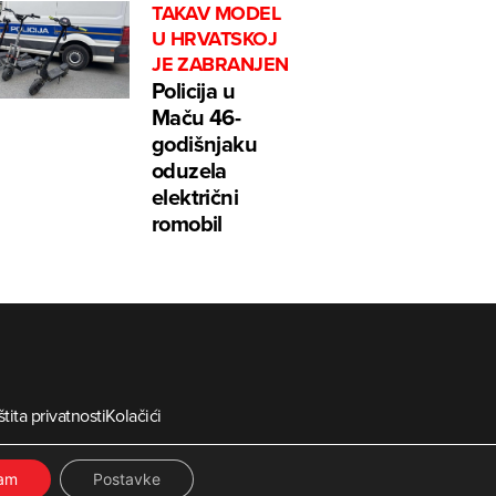
TAKAV MODEL
U HRVATSKOJ
JE ZABRANJEN
Policija u
Maču 46-
godišnjaku
oduzela
električni
romobil
tita privatnosti
Kolačići
ia
ćam
Postavke