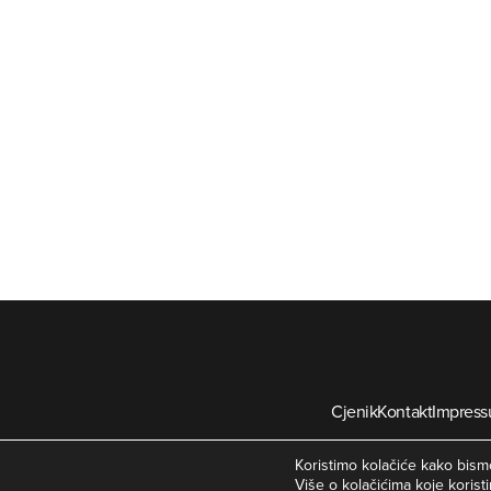
Cjenik
Kontakt
Impres
©
Koristimo kolačiće kako bismo
Više o kolačićima koje koristi