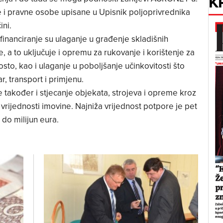
K
ke i pravne osobe upisane u Upisnik poljoprivrednika
ini.
sufinanciranje su ulaganje u građenje skladišnih
e, a to uključuje i opremu za rukovanje i korištenje za
sto, kao i ulaganje u poboljšanje učinkovitosti što
r, transport i primjenu.
 je također i stjecanje objekata, strojeva i opreme kroz
e vrijednosti imovine. Najniža vrijednost potpore je pet
 do milijun eura.