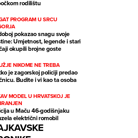
očkom rodilištu
GAT PROGRAM U SRCU
GORJA
oboj pokazao snagu svoje
tine: Umjetnost, legende i stari
čaji okupili brojne goste
UŽJE NIKOME NE TREBA
ko je zagorskoj policiji predao
čnicu. Budite i vi kao ta osoba
KAV MODEL U HRVATSKOJ JE
BRANJEN
icija u Maču 46-godišnjaku
zela električni romobil
AJKAVSKE