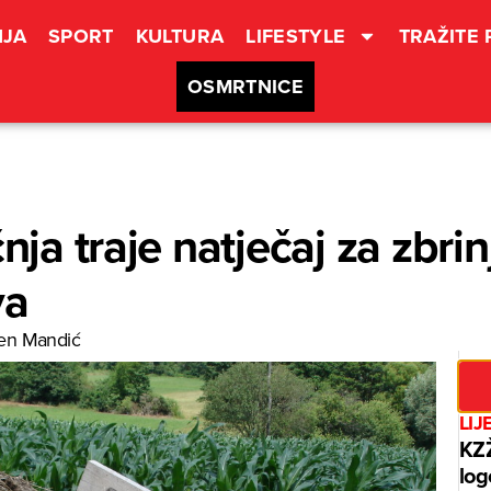
JA
SPORT
KULTURA
LIFESTYLE
TRAŽITE
OSMRTNICE
čnja traje natječaj za zbri
va
en Mandić
LIJ
KZŽ
log