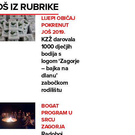
OŠ IZ RUBRIKE
LIJEPI OBIČAJ
POKRENUT
JOŠ 2019.
KZŽ darovala
1000 dječjih
bodija s
logom ‘Zagorje
– bajka na
dlanu’
zabočkom
rodilištu
BOGAT
PROGRAM U
SRCU
ZAGORJA
Radoboj