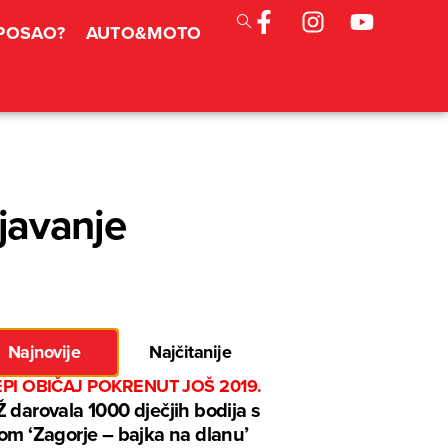
 POSAO?
AUTO&MOTO
njavanje
Najnovije
Najčitanije
EPI OBIČAJ POKRENUT JOŠ 2019.
 darovala 1000 dječjih bodija s
om ‘Zagorje – bajka na dlanu’