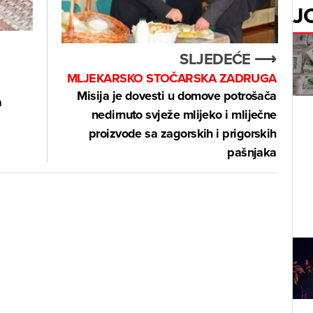
J
SLJEDEĆE ⟶
MLJEKARSKO STOČARSKA ZADRUGA
Misija je dovesti u domove potrošača
a
nedirnuto svježe mlijeko i mliječne
proizvode sa zagorskih i prigorskih
pašnjaka