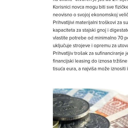
Korisnici novca mogu biti sve fizič
neovisno o svojoj ekonomskoj velič
Prihvatljivi materijalni troškovi za 
kapaciteta za stajski gnoj i digestat
vlastite potrebe od minimalno 70 po
uključuje strojeve i opremu za utova
Prihvatljiv trošak za sufinanciranje
financijski leasing do iznosa tržišn
tisuća eura, a najviša može iznositi i