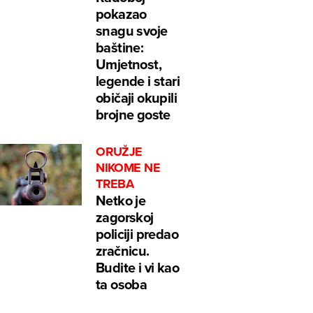
pokazao
snagu svoje
baštine:
Umjetnost,
legende i stari
običaji okupili
brojne goste
ORUŽJE
NIKOME NE
TREBA
Netko je
zagorskoj
policiji predao
zračnicu.
Budite i vi kao
ta osoba