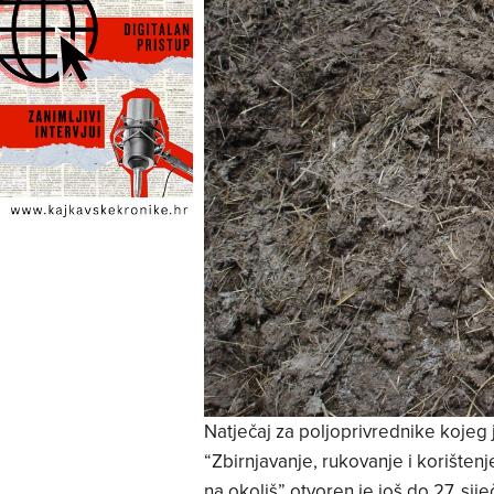
Natječaj za poljoprivrednike kojeg j
“Zbirnjavanje, rukovanje i korištenj
na okoliš” otvoren je još do 27. si