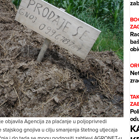
zab
BO
ZA
Rad
baš
obi
OR
Net
zra
TA
ZA
Pol
odu
e objavila Agencija za plaćanje u poljoprivredi
K
e stajskog gnojiva u cilju smanjenja štetnog utjecaja
ječnja i do tada se mogu podnositi zahtjevi AGRONET-u.