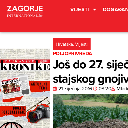
VIJESTI
DOGAĐAN
Hrvatska
,
Vijesti
POLJOPRIVREDA
Još do 27. sije
stajskog gnoji
21. siječnja 2016.
08:20
Mlad