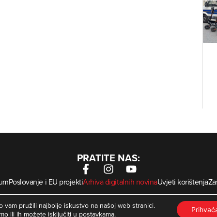
PRATITE NAS:
sum
Poslovanje i EU projekti
Arhiva digitalnih novina
Uvjeti korištenja
Zaš
krMed
 Zagorje International – Sva prava pridržana | Developed by
 vam pružili najbolje iskustvo na našoj web stranici.
Prihva
mo ili ih možete isključiti u
postavkama
.