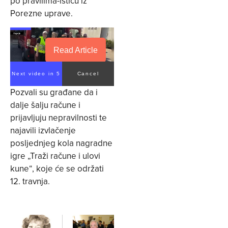
po pravilima-ističu iz
Porezne uprave.
Read Article
Next video in 5
Cancel
Pozvali su građane da i
dalje šalju račune i
prijavljuju nepravilnosti te
najavili izvlačenje
posljednjeg kola nagradne
igre „Traži račune i ulovi
kune“, koje će se održati
12. travnja.