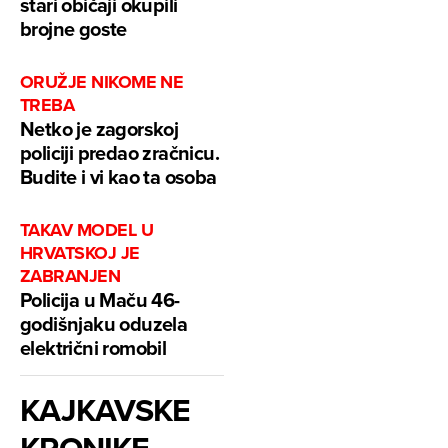
stari običaji okupili
brojne goste
ORUŽJE NIKOME NE
TREBA
Netko je zagorskoj
policiji predao zračnicu.
Budite i vi kao ta osoba
TAKAV MODEL U
HRVATSKOJ JE
ZABRANJEN
Policija u Maču 46-
godišnjaku oduzela
električni romobil
KAJKAVSKE
KRONIKE