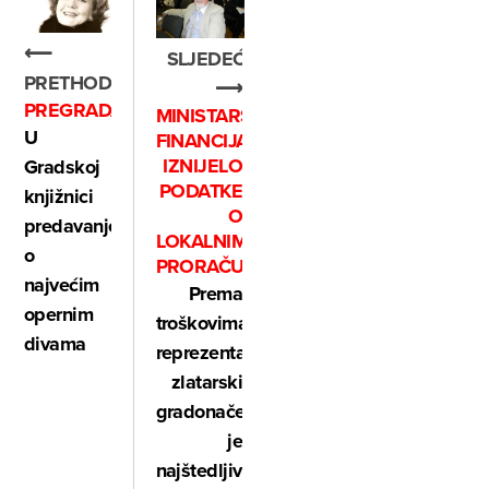
⟵
SLJEDEĆE
PRETHODNO
⟶
PREGRADA
MINISTARSTVO
U
FINANCIJA
IZNIJELO
Gradskoj
PODATKE
knjižnici
O
predavanje
LOKALNIM
o
PRORAČUNIMA
najvećim
Prema
opernim
troškovima
divama
reprezentacije,
zlatarski
gradonačelnik
je
najštedljiviji