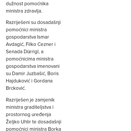
dužnost pomoćnika
ministra zdravlja.
Razriješeni su dosadašnji
pomoćnici ministra
gospodarstva Ismar
Avdagić, Filko Cezner i
Senada Dürrigl, a
pomoćnicima ministra
gospodarstva imenovani
su Damir Juzbašić, Boris
Hajduković i Gordana
Brcković.
Razriješen je zamjenik
ministra graditeljstva i
prostornog uređenja
Željko Uhlir te dosadašnji
pomoćnici ministra Borka