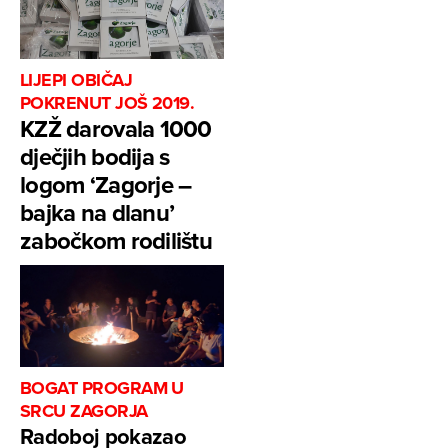
LIJEPI OBIČAJ
POKRENUT JOŠ 2019.
KZŽ darovala 1000
dječjih bodija s
logom ‘Zagorje –
bajka na dlanu’
zabočkom rodilištu
BOGAT PROGRAM U
SRCU ZAGORJA
Radoboj pokazao