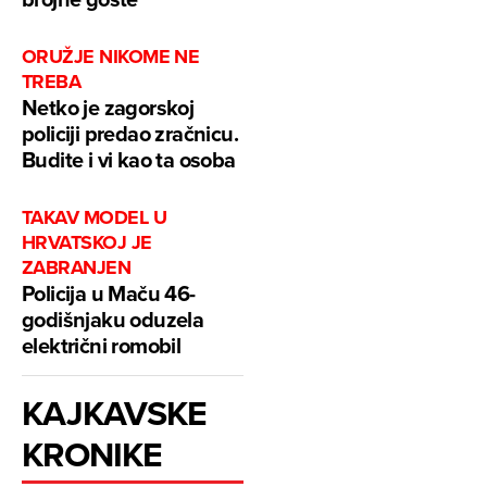
ORUŽJE NIKOME NE
TREBA
Netko je zagorskoj
policiji predao zračnicu.
Budite i vi kao ta osoba
TAKAV MODEL U
HRVATSKOJ JE
ZABRANJEN
Policija u Maču 46-
godišnjaku oduzela
električni romobil
KAJKAVSKE
KRONIKE