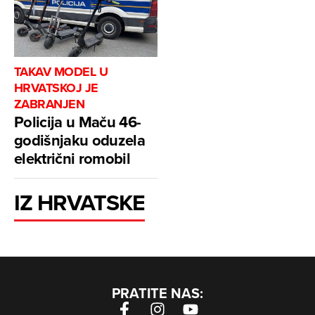
TAKAV MODEL U
HRVATSKOJ JE
ZABRANJEN
Policija u Maču 46-
godišnjaku oduzela
električni romobil
IZ HRVATSKE
PRATITE NAS: