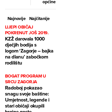
općine
Najnovije
Najčitanije
LIJEPI OBIČAJ
POKRENUT JOŠ 2019.
KZŽ darovala 1000
dječjih bodija s
logom ‘Zagorje – bajka
na dlanu’ zabočkom
rodilištu
BOGAT PROGRAM U
SRCU ZAGORJA
Radoboj pokazao
snagu svoje baštine:
Umjetnost, legende i
stari običaji okupili
brojne goste