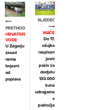
SLJEDEĆE
⟵
⟶
PRETHODNO
MAČE
HRVATSKE
Do 17.
VODE
ožujka
U Zagorju
raspisan
zasad
javni
nema
poziv za
bojazni
dodjelu
od
130.000
poplava
kuna
udrugama
s
područja