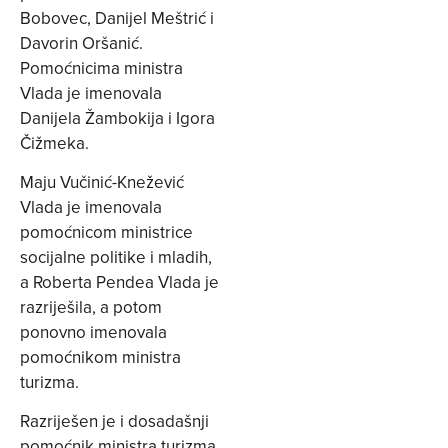
Bobovec, Danijel Meštrić i
Davorin Oršanić.
Pomoćnicima ministra
Vlada je imenovala
Danijela Žambokija i Igora
Čižmeka.
Maju Vučinić-Knežević
Vlada je imenovala
pomoćnicom ministrice
socijalne politike i mladih,
a Roberta Pendea Vlada je
razriješila, a potom
ponovno imenovala
pomoćnikom ministra
turizma.
Razriješen je i dosadašnji
pomoćnik ministra turizma