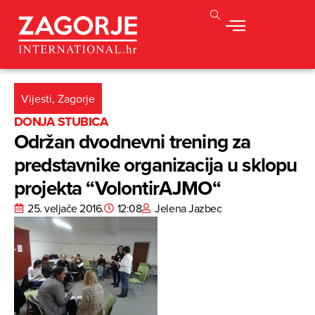
Vijesti
,
Zagorje
DONJA STUBICA
Održan dvodnevni trening za
predstavnike organizacija u sklopu
projekta “VolontirAJMO“
25. veljače 2016.
12:08
Jelena Jazbec