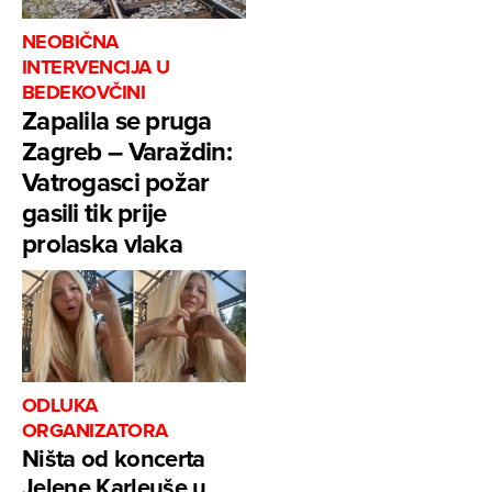
NEOBIČNA
INTERVENCIJA U
BEDEKOVČINI
Zapalila se pruga
Zagreb – Varaždin:
Vatrogasci požar
gasili tik prije
prolaska vlaka
ODLUKA
ORGANIZATORA
Ništa od koncerta
Jelene Karleuše u