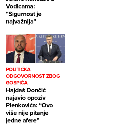
Vodicama:
“Sigurnost je
najvažnija”
POLITIČKA
ODGOVORNOST ZBOG
GOSPIĆA
Hajdaš Dončić
najavio opoziv
Plenkovića: “Ovo
više nije pitanje
jedne afere”