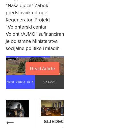
“Naša djeca“ Zabok i
predstavnik udruge
Regenerator. Projekt
“Volonterski centar
VolontirAJMO“ sufinanciran
je od strane Ministarstva
socijalne politike i mladih.
Read Article
Next video in 4
Cancel
SLJEDEĆE
⟵