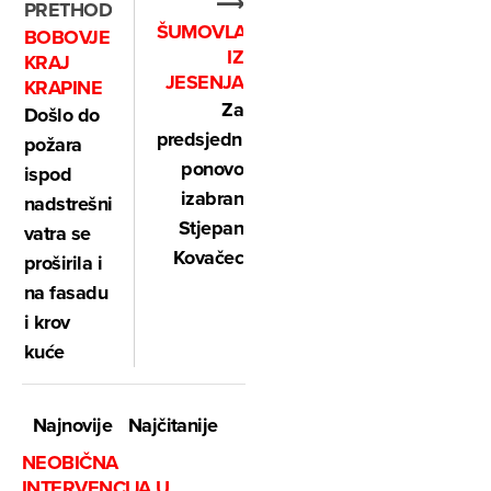
⟶
PRETHODNO
ŠUMOVLASNICI
BOBOVJE
IZ
KRAJ
JESENJA
KRAPINE
Za
Došlo do
predsjednika
požara
ponovo
ispod
izabran
nadstrešnice,
Stjepan
vatra se
Kovačec
proširila i
na fasadu
i krov
kuće
Najnovije
Najčitanije
NEOBIČNA
INTERVENCIJA U