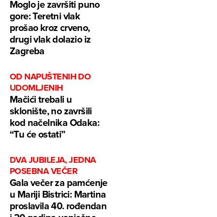
Moglo je završiti puno
gore: Teretni vlak
prošao kroz crveno,
drugi vlak dolazio iz
Zagreba
OD NAPUŠTENIH DO
UDOMLJENIH
Mačići trebali u
sklonište, no završili
kod načelnika Odaka:
“Tu će ostati”
DVA JUBILEJA, JEDNA
POSEBNA VEČER
Gala večer za pamćenje
u Mariji Bistrici: Martina
proslavila 40. rođendan