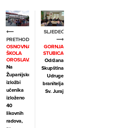
⟵
SLJEDEĆE
PRETHODNO
⟶
OSNOVNA
GORNJA
ŠKOLA
STUBICA
OROSLAVJE
Održana
Na
Skupština
Županijskoj
Udruge
izložbi
branitelja
učenika
Sv. Juraj
izloženo
40
likovnih
radova,