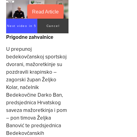
Read Article
Next video in 5
Cancel
Prigodne zahvalnice
U prepunoj
bedekovčanskoj sportskoj
dvorani, mažoretkinje su
pozdravili krapinsko –
zagorski župan Željko
Kolar, načelnik
Bedekovčine Darko Ban,
predsjednica Hrvatskog
saveza mažoretkinja i pom
– pon timova Željka
Banović te predsjednica
Bedekovčanskih