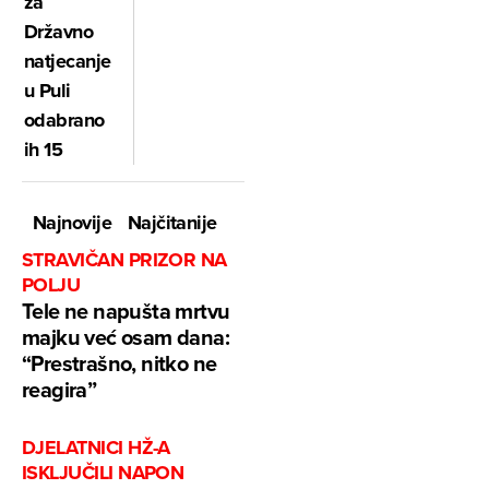
za
Državno
natjecanje
u Puli
odabrano
ih 15
Najnovije
Najčitanije
STRAVIČAN PRIZOR NA
POLJU
Tele ne napušta mrtvu
majku već osam dana:
“Prestrašno, nitko ne
reagira”
DJELATNICI HŽ-A
ISKLJUČILI NAPON