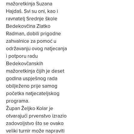
mažoretkinja Suzana
Hajdaš. Svi su oni, kao i
ravnatelj Srednje škole
Bedekovčina Zlatko
Radman, dobili prigodne
zahvalnice za pomoć u
održavanju ovog natjecanja
i potporu radu
Bedekovčanskih
mažoretkinja čijih je deset
godina uspješnog rada
obilježeno prije samog
početka natjecateljskog
programa.
Župan Željko Kolar je
otvarajući prvenstvo izrazio
zadovoljstvo što se ovako
veliki turnir može napraviti