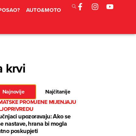
 POSAO?
AUTO&MOTO
 krvi
Najnovije
Najčitanije
IMATSKE PROMJENE MIJENJAJU
LJOPRIVREDU
učnjaci upozoravaju: Ako se
e nastave, hrana bi mogla
tno poskupjeti