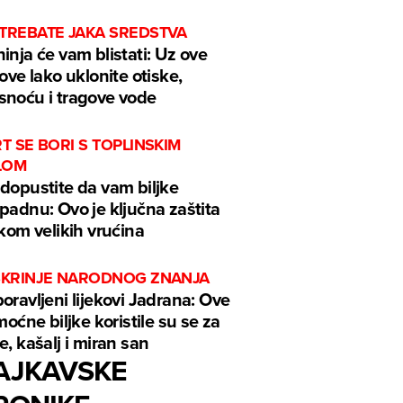
 TREBATE JAKA SREDSTVA
inja će vam blistati: Uz ove
kove lako uklonite otiske,
noću i tragove vode
RT SE BORI S TOPLINSKIM
LOM
dopustite da vam biljke
padnu: Ovo je ključna zaštita
ekom velikih vrućina
 ŠKRINJE NARODNOG ZNANJA
oravljeni lijekovi Jadrana: Ove
 moćne biljke koristile su se za
e, kašalj i miran san
AJKAVSKE