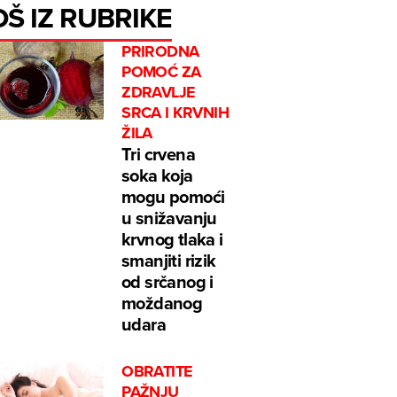
OŠ IZ RUBRIKE
PRIRODNA
POMOĆ ZA
ZDRAVLJE
SRCA I KRVNIH
ŽILA
Tri crvena
soka koja
mogu pomoći
u snižavanju
krvnog tlaka i
smanjiti rizik
od srčanog i
moždanog
udara
OBRATITE
PAŽNJU