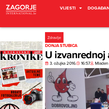
VIJESTI
DOGAĐAN
Zdravlje
DONJA STUBICA
U izvanrednoj a
3. ožujka 2016.
16:57
Mladen