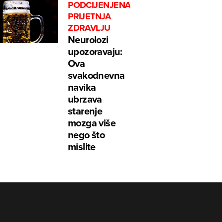
PODCIJENJENA
PRIJETNJA
ZDRAVLJU
Neurolozi
upozoravaju:
Ova
svakodnevna
navika
ubrzava
starenje
mozga više
nego što
mislite