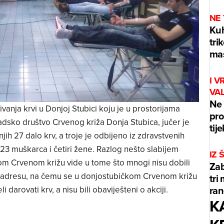
NE
Kuh
tri
mas
I V
VA
Ne 
vanja krvi u Donjoj Stubici koju je u prostorijama
pro
sko društvo Crvenog križa Donja Stubica, jučer je
tij
 njih 27 dalo krv, a troje je odbijeno iz zdravstvenih
 23 muškarca i četiri žene. Razlog nešto slabijem
IZ
kom Crvenom križu vide u tome što mnogi nisu dobili
Zab
u adresu, na čemu se u donjostubičkom Crvenom križu
tri
ran
i darovati krv, a nisu bili obaviješteni o akciji.
K