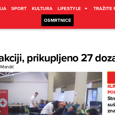
JA
SPORT
KULTURA
LIFESTYLE
TRAŽITE
OSMRTNICE
kciji, prikupljeno 27 doza
 Mandić
KL
PO
Str
suš
zna