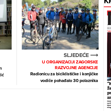
K
SLJEDEĆE ⟶
U ORGANIZACIJI ZAGORSKE
RAZVOJNE AGENCIJE
m
Radionicu za biciklističke i konjičke
čić
vodiče pohađalo 30 polaznika