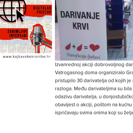
Izvanrednoj akciji dobrovoljnog dari
Vatrogasnog doma organiziralo Grad
pristupilo 30 darivatelja od kojih je
razloga. Među darivateljima su bila
odazivu darivatelja, u donjostubič
obavijest o akciji, poštom na kućn
ispričavaju svima onima koji su željel