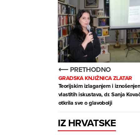
⟵ PRETHODNO
GRADSKA KNJIŽNICA ZLATAR
Teorijskim izlaganjem i iznošenje
vlastitih iskustava, dr. Sanja Kova
otkrila sve o glavobolji
IZ HRVATSKE