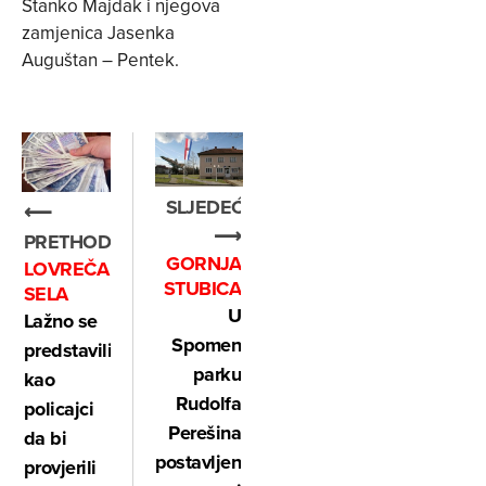
Stanko Majdak i njegova
zamjenica Jasenka
Auguštan – Pentek.
SLJEDEĆE
⟵
⟶
PRETHODNO
GORNJA
LOVREČA
STUBICA
SELA
U
Lažno se
Spomen
predstavili
parku
kao
Rudolfa
policajci
Perešina
da bi
postavljeni
provjerili