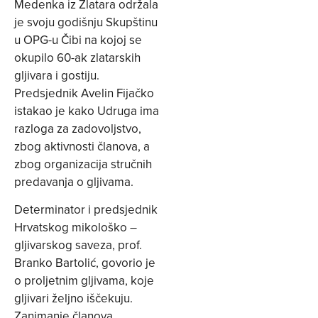
Medenka iz Zlatara održala
je svoju godišnju Skupštinu
u OPG-u Čibi na kojoj se
okupilo 60-ak zlatarskih
gljivara i gostiju.
Predsjednik Avelin Fijačko
istakao je kako Udruga ima
razloga za zadovoljstvo,
zbog aktivnosti članova, a
zbog organizacija stručnih
predavanja o gljivama.
Determinator i predsjednik
Hrvatskog mikološko –
gljivarskog saveza, prof.
Branko Bartolić, govorio je
o proljetnim gljivama, koje
gljivari željno iščekuju.
Zanimanje članova