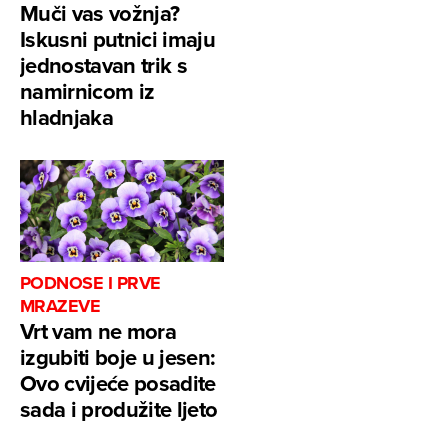
Muči vas vožnja?
Iskusni putnici imaju
jednostavan trik s
namirnicom iz
hladnjaka
PODNOSE I PRVE
MRAZEVE
Vrt vam ne mora
izgubiti boje u jesen:
Ovo cvijeće posadite
sada i produžite ljeto