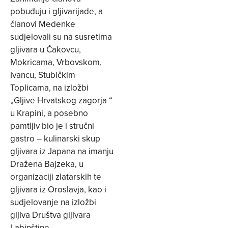
pobuđuju i gljivarijade, a
članovi Medenke
sudjelovali su na susretima
gljivara u Čakovcu,
Mokricama, Vrbovskom,
Ivancu, Stubičkim
Toplicama, na izložbi
„Gljive Hrvatskog zagorja “
u Krapini, a posebno
pamtljiv bio je i stručni
gastro – kulinarski skup
gljivara iz Japana na imanju
Dražena Bajzeka, u
organizaciji zlatarskih te
gljivara iz Oroslavja, kao i
sudjelovanje na izložbi
gljiva Društva gljivara
Labinštine.