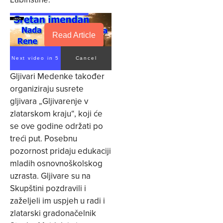
Read Article
Next video in 4
Cancel
Gljivari Medenke također
organiziraju susrete
gljivara „Gljivarenje v
zlatarskom kraju“, koji će
se ove godine održati po
treći put. Posebnu
pozornost pridaju edukaciji
mladih osnovnoškolskog
uzrasta. Gljivare su na
Skupštini pozdravili i
zaželjeli im uspjeh u radi i
zlatarski gradonačelnik