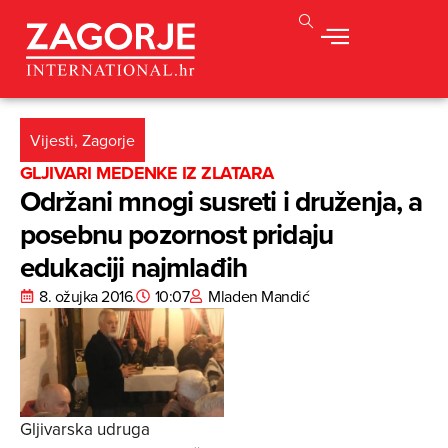
Vijesti
,
Zagorje
GLJIVARI MEDENKE IZ ZLATARA
Održani mnogi susreti i druženja, a
posebnu pozornost pridaju
edukaciji najmlađih
8. ožujka 2016.
10:07
Mladen Mandić
Gljivarska udruga