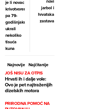
novi
je li novac
jarbol i
krivotvoren,
hrvatska
pa 79-
zastava
godišnjaku
ukrali
nekoliko
tisuća
kuna
Najnovije
Najčitanije
JOŠ NISU ZA OTPIS
Hrvati ih i dalje vole:
Ovo je pet najtraženijih
dizelskih motora
PRIRODNA POMOĆ NA