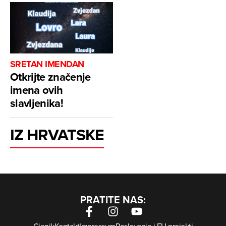
SRETAN IMENDAN
Otkrijte značenje
imena ovih
slavljenika!
IZ HRVATSKE
PRATITE NAS:
Cjenik
Kontakt
Impressum
Poslovanje i EU projekti