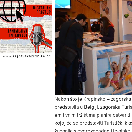
Nakon što je Krapinsko – zagorska ž
predstavila u Belgiji, zagorska Turi
emitivnim tržištima planira ostvarit
kojoj će se predstaviti Turistički k
županija sjeverozapadne Hrvatske.