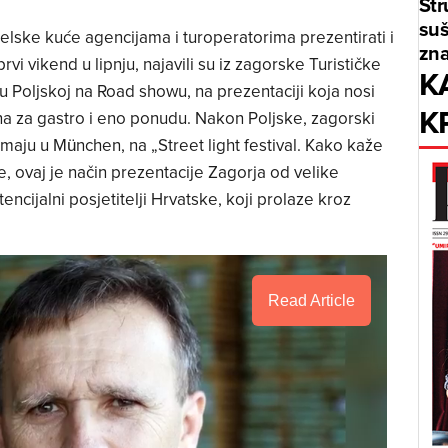
Str
suš
elske kuće agencijama i turoperatorima prezentirati i
zna
rvi vikend u lipnju, najavili su iz zagorske Turističke
K
 u Poljskoj na Road showu, na prezentaciji koja nosi
K
ana za gastro i eno ponudu. Nakon Poljske, zagorski
emaju u München, na „Street light festival. Kako kaže
e, ovaj je način prezentacije Zagorja od velike
tencijalni posjetitelji Hrvatske, koji prolaze kroz
Read Article