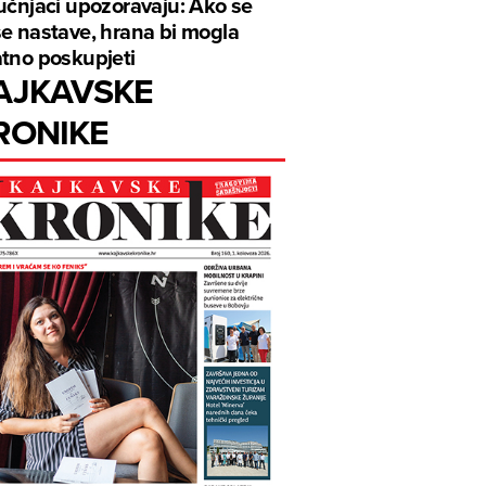
učnjaci upozoravaju: Ako se
e nastave, hrana bi mogla
tno poskupjeti
AJKAVSKE
RONIKE