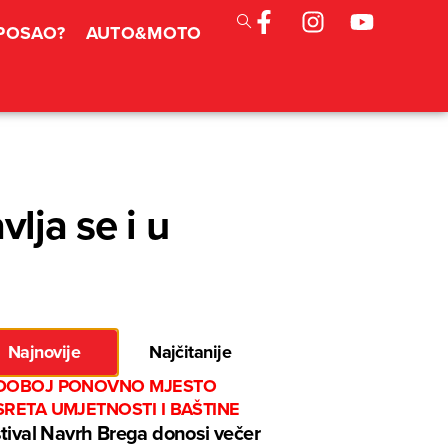
 POSAO?
AUTO&MOTO
lja se i u
Najnovije
Najčitanije
DOBOJ PONOVNO MJESTO
RETA UMJETNOSTI I BAŠTINE
tival Navrh Brega donosi večer