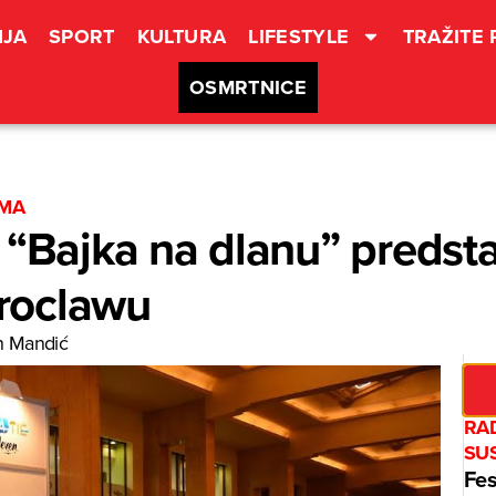
JA
SPORT
KULTURA
LIFESTYLE
TRAŽITE
OSMRTNICE
ZMA
 “Bajka na dlanu” predstav
roclawu
n Mandić
RA
SUS
Fes