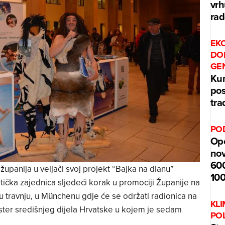
vrh
rad
EKO
DO
GE
Kum
pos
tra
PO
Opć
nov
600
upanija u veljači svoj projekt “Bajka na dlanu”
100
stička zajednica sljedeći korak u promociji Županije na
i u travnju, u Münchenu gdje će se održati radionica na
KL
laster središnjeg dijela Hrvatske u kojem je sedam
PO