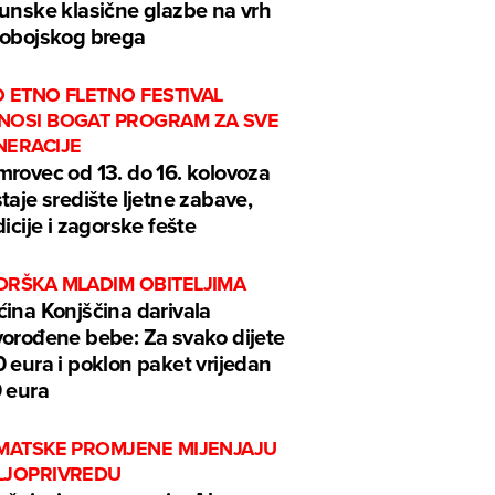
unske klasične glazbe na vrh
obojskog brega
 ETNO FLETNO FESTIVAL
NOSI BOGAT PROGRAM ZA SVE
NERACIJE
rovec od 13. do 16. kolovoza
taje središte ljetne zabave,
dicije i zagorske fešte
DRŠKA MLADIM OBITELJIMA
ina Konjščina darivala
orođene bebe: Za svako dijete
 eura i poklon paket vrijedan
 eura
IMATSKE PROMJENE MIJENJAJU
LJOPRIVREDU