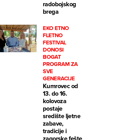
radobojskog
brega
EKO ETNO
FLETNO
FESTIVAL
DONOSI
BOGAT
PROGRAM ZA
SVE
GENERACIJE
Kumrovec od
13. do 16.
kolovoza
postaje
središte ljetne
zabave,
tradicije i
zagorske fešte