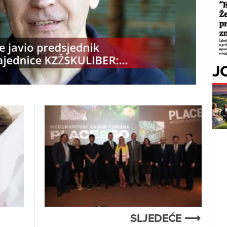
J
SLJEDEĆE ⟶