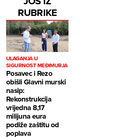
JOŠ IZ
RUBRIKE
ULAGANJA U
SIGURNOST MEĐIMURJA
Posavec i Rezo
obišli Glavni murski
nasip:
Rekonstrukcija
vrijedna 8,17
milijuna eura
podiže zaštitu od
poplava