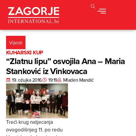
Vijesti
KUHARSKI KUP
“Zlatnu lipu” osvojila Ana – Maria
Stanković iz Vinkovaca
19. ožujka 2016.
19:19
Mladen Mandić
Treći krug natjecanja
ovogodišnjeg 11. po redu