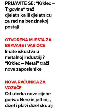
PRIJAVITE SE: “Krklec –
Trgovina“ traži
djelatnika ili djelatnicu
za rad na benzinskoj
postaji
OTVORENA MJESTA ZA
BRAVARE I VARIOCE
Imate iskustva u
metalnoj industriji?
“Krklec – Metal” traži
nove zaposlenike
NOVA RAČUNICA ZA
VOZAČE
Od utorka nove cijene
goriva: Benzin jeftiniji,
dizel i plavi dizel skuplji