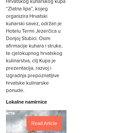
Hrvatskog kuharskog kupa
“Zlatna lipa”, kojeg
organizira Hrvatski
kuharski savez, održan je
Hotelu Termi Jezerčica u
Donjoj Stubici. Osim
afirmacije kuhara i struke,
te cjelokupnog hrvatskog
kulinarstva, cilj Kupa je
prezentacija, razvoj i
izgradnja prepoznatljive
hrvatske kulinarske
ponude.
Lokalne namirnice
Read Article