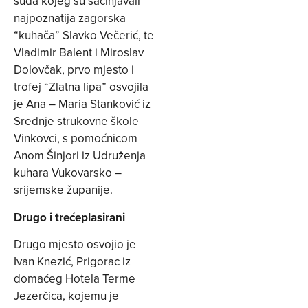
suda kojeg su sačinjavali
najpoznatija zagorska
“kuhača” Slavko Večerić, te
Vladimir Balent i Miroslav
Dolovčak, prvo mjesto i
trofej “Zlatna lipa” osvojila
je Ana – Maria Stanković iz
Srednje strukovne škole
Vinkovci, s pomoćnicom
Anom Šinjori iz Udruženja
kuhara Vukovarsko –
srijemske županije.
Drugo i trećeplasirani
Drugo mjesto osvojio je
Ivan Knezić, Prigorac iz
domaćeg Hotela Terme
Jezerčica, kojemu je