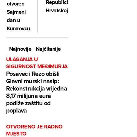
Republici
otvoren
Hrvatskoj
Sajmeni
dan u
Kumrovcu
Najnovije
Najčitanije
ULAGANJA U
SIGURNOST MEĐIMURJA
Posavec i Rezo obišli
Glavni murski nasip:
Rekonstrukcija vrijedna
8,17 milijuna eura
podiže zaštitu od
poplava
OTVORENO JE RADNO
MJESTO