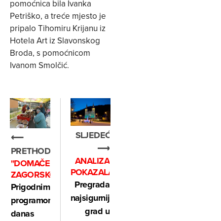
pomoćnica bila Ivanka
Petriško, a treće mjesto je
pripalo Tihomiru Krijanu iz
Hotela Art iz Slavonskog
Broda, s pomoćnicom
Ivanom Smolčić.
SLJEDEĆE
⟵
⟶
PRETHODNO
ANALIZA
"DOMAČE
POKAZALA
ZAGORSKO"
Pregrada
Prigodnim
najsigurniji
programom
grad u
danas