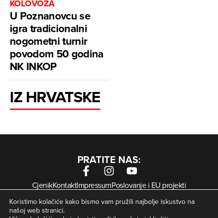
KOLOVOZA
U Poznanovcu se
igra tradicionalni
nogometni turnir
povodom 50 godina
NK INKOP
IZ HRVATSKE
PRATITE NAS:
Cjenik
Kontakt
Impressum
Poslovanje i EU projekti
Arhiva digitalnih novina
Uvjeti korištenja
Zaštita privatnosti
Koristimo kolačiće kako bismo vam pružili najbolje iskustvo na
Kolačići
našoj web stranici.