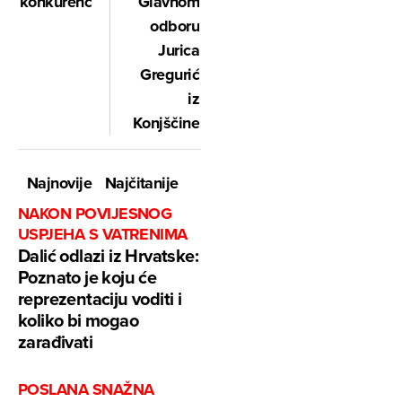
konkurenciju
Glavnom
odboru
Jurica
Gregurić
iz
Konjščine
Najnovije
Najčitanije
NAKON POVIJESNOG
USPJEHA S VATRENIMA
Dalić odlazi iz Hrvatske:
Poznato je koju će
reprezentaciju voditi i
koliko bi mogao
zarađivati
POSLANA SNAŽNA