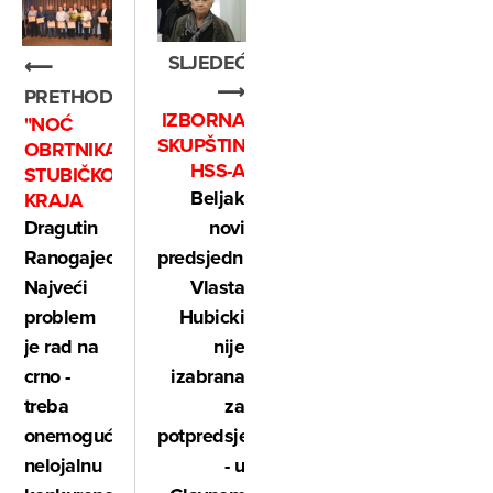
SLJEDEĆE
⟵
⟶
PRETHODNO
IZBORNA
"NOĆ
SKUPŠTINA
OBRTNIKA"
HSS-A
STUBIČKOG
Beljak
KRAJA
Dragutin
novi
Ranogajec:
predsjednik,
Najveći
Vlasta
problem
Hubicki
je rad na
nije
crno -
izabrana
treba
za
onemogućiti
potpredsjednicu
nelojalnu
- u