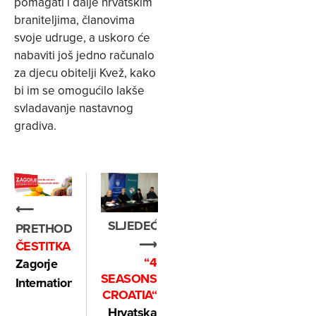
pomagati i dalje hrvatskim
braniteljima, članovima
svoje udruge, a uskoro će
nabaviti još jedno računalo
za djecu obitelji Kvež, kako
bi im se omogućilo lakše
svladavanje nastavnog
gradiva.
⟵
SLJEDEĆE
PRETHODNO
⟶
ČESTITKA
“4
Zagorje
SEASONS
International
CROATIA“
Hrvatska