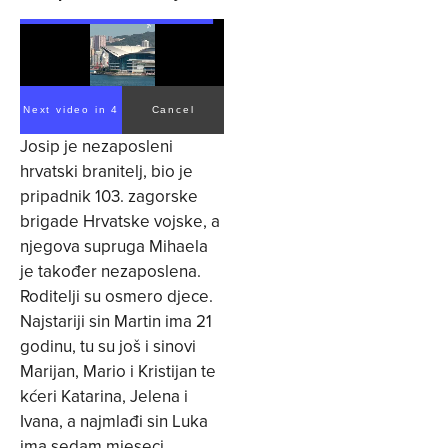
Next video in 4
Cancel
Josip je nezaposleni
hrvatski branitelj, bio je
pripadnik 103. zagorske
brigade Hrvatske vojske, a
njegova supruga Mihaela
je također nezaposlena.
Roditelji su osmero djece.
Najstariji sin Martin ima 21
godinu, tu su još i sinovi
Marijan, Mario i Kristijan te
kćeri Katarina, Jelena i
Ivana, a najmlađi sin Luka
ima sedam mjeseci.