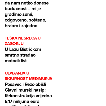
da nam netko donese
budućnost – mi je
gradimo sami,
odgovorno, pošteno,
hrabro i zajedno
TEŠKA NESREĆA U
ZAGORJU
U Lazu Bistričkom
smrtno stradao
motociklist
ULAGANJA U
SIGURNOST MEĐIMURJA
Posavec i Rezo obišli
Glavni murski nasip:
Rekonstrukcija vrijedna
8,17 milijuna eura