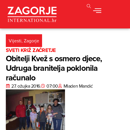
Vijesti
,
Zagorje
SVETI KRIŽ ZAČRETJE
Obitelji Kvež s osmero djece,
Udruga branitelja poklonila
računalo
27. ožujka 2016.
07:00
Mladen Mandić