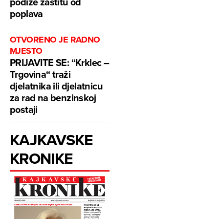
podiže zaštitu od
poplava
OTVORENO JE RADNO
MJESTO
PRIJAVITE SE: “Krklec –
Trgovina“ traži
djelatnika ili djelatnicu
za rad na benzinskoj
postaji
KAJKAVSKE
KRONIKE