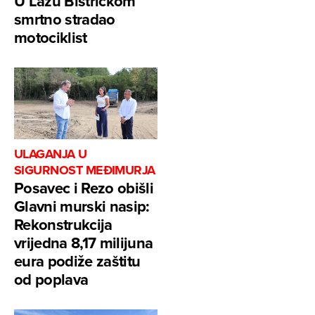
U Lazu Bistričkom
smrtno stradao
motociklist
ULAGANJA U
SIGURNOST MEĐIMURJA
Posavec i Rezo obišli
Glavni murski nasip:
Rekonstrukcija
vrijedna 8,17 milijuna
eura podiže zaštitu
od poplava