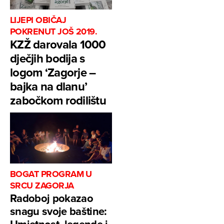
LIJEPI OBIČAJ
POKRENUT JOŠ 2019.
KZŽ darovala 1000
dječjih bodija s
logom ‘Zagorje –
bajka na dlanu’
zabočkom rodilištu
BOGAT PROGRAM U
SRCU ZAGORJA
Radoboj pokazao
snagu svoje baštine: