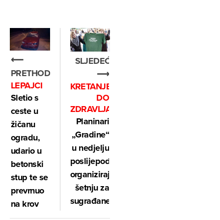
⟵
SLJEDEĆE
PRETHODNO
⟶
LEPAJCI
KRETANJEM
DO
Sletio s
ZDRAVLJA
ceste u
Planinari
žičanu
„Gradine“
ogradu,
u nedjelju
udario u
poslijepodne
betonski
organiziraju
stup te se
šetnju za
prevrnuo
sugrađane
na krov