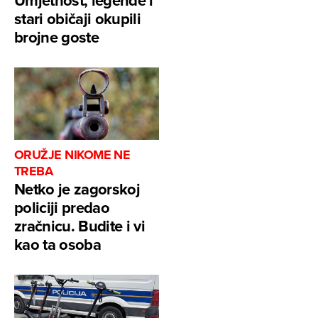
Umjetnost, legende i
stari običaji okupili
brojne goste
ORUŽJE NIKOME NE
TREBA
Netko je zagorskoj
policiji predao
zračnicu. Budite i vi
kao ta osoba