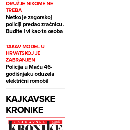
ORUŽJE NIKOME NE
TREBA
Netko je zagorskoj
policiji predao zračnicu.
Budite i vi kao ta osoba
TAKAV MODEL U
HRVATSKOJ JE
ZABRANJEN
Policija u Maču 46-
godišnjaku oduzela
električni romobil
KAJKAVSKE
KRONIKE