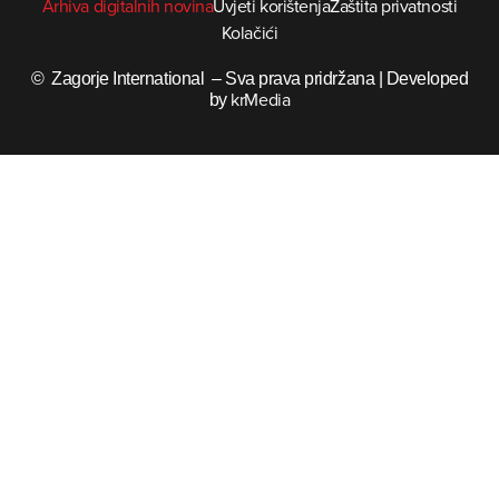
Arhiva digitalnih novina
Uvjeti korištenja
Zaštita privatnosti
Kolačići
© Zagorje International – Sva prava pridržana | Developed
krMedia
by