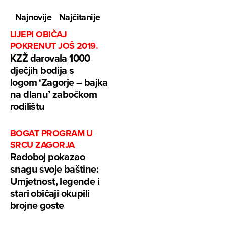
Najnovije
Najčitanije
LIJEPI OBIČAJ
POKRENUT JOŠ 2019.
KZŽ darovala 1000
dječjih bodija s
logom ‘Zagorje – bajka
na dlanu’ zabočkom
rodilištu
BOGAT PROGRAM U
SRCU ZAGORJA
Radoboj pokazao
snagu svoje baštine:
Umjetnost, legende i
stari običaji okupili
brojne goste