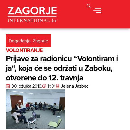
Događanja
,
Zagorje
VOLONTIRANJE
Prijave za radionicu “Volontiram i
ja“, koja će se održati u Zaboku,
otvorene do 12. travnja
30. ožujka 2016.
11:01
Jelena Jazbec