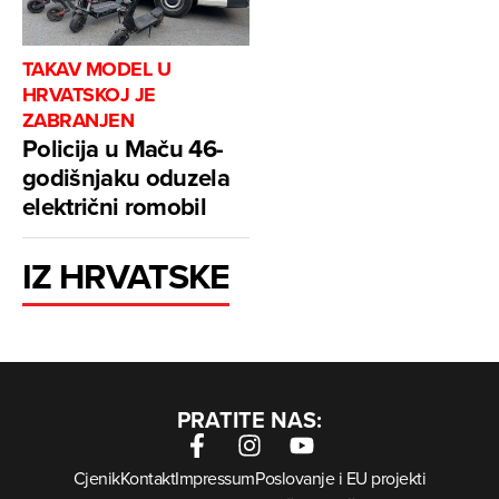
TAKAV MODEL U
HRVATSKOJ JE
ZABRANJEN
Policija u Maču 46-
godišnjaku oduzela
električni romobil
IZ HRVATSKE
PRATITE NAS:
Cjenik
Kontakt
Impressum
Poslovanje i EU projekti