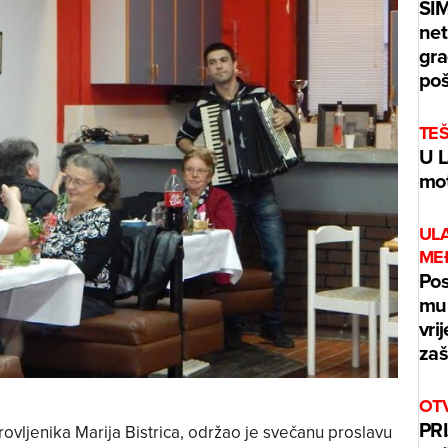
ŠI
net
gra
poš
TE
U L
mot
UL
ME
Pos
mur
vri
zaš
OT
PRI
ovljenika Marija Bistrica, održao je svečanu proslavu