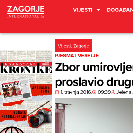
VIJESTI
DOGAĐAN
Vijesti
,
Zagorje
PJESMA I VESELJE
Zbor umirovlje
proslavio drug
1. travnja 2016.
09:39
Jelena