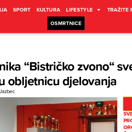
JA
SPORT
KULTURA
LIFESTYLE
TRAŽITE
OSMRTNICE
nika “Bistričko zvono“ s
u obljetnicu djelovanja
 Jazbec
SV
PR
OR