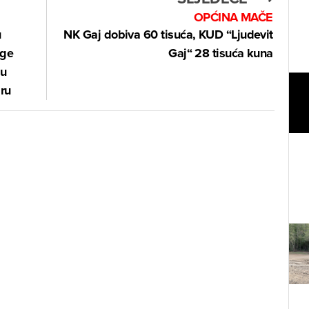
OPĆINA MAČE
u
NK Gaj dobiva 60 tisuća, KUD “Ljudevit
uge
Gaj“ 28 tisuća kuna
 u
aru