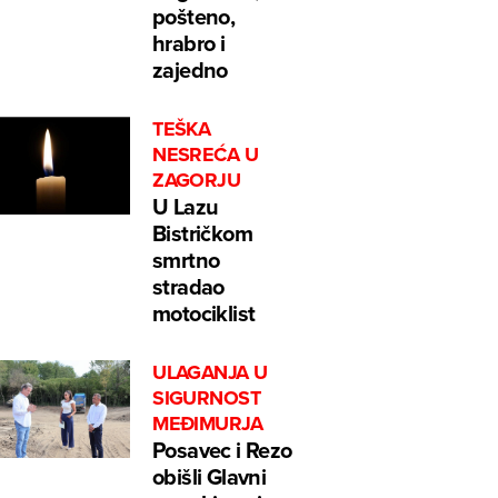
pošteno,
hrabro i
zajedno
TEŠKA
NESREĆA U
ZAGORJU
U Lazu
Bistričkom
smrtno
stradao
motociklist
ULAGANJA U
SIGURNOST
MEĐIMURJA
Posavec i Rezo
obišli Glavni