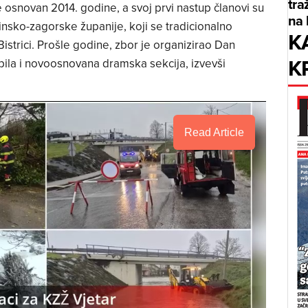
tra
e osnovan 2014. godine, a svoj prvi nastup članovi su
na 
insko-zagorske županije, koji se tradicionalno
K
istrici. Prošle godine, zbor je organizirao Dan
K
upila i novoosnovana dramska sekcija, izvevši
Read Article