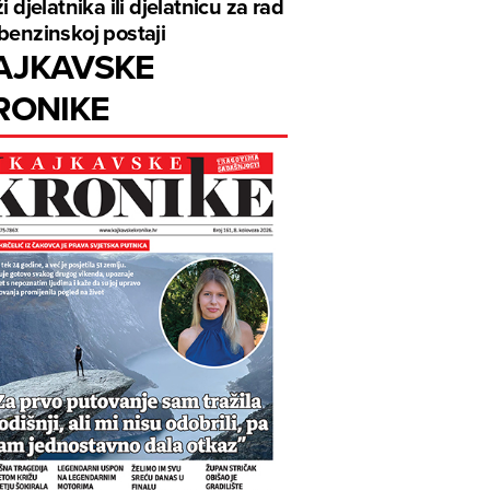
ži djelatnika ili djelatnicu za rad
benzinskoj postaji
AJKAVSKE
RONIKE