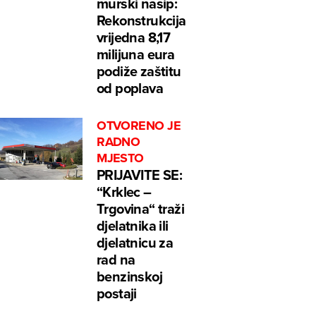
murski nasip:
Rekonstrukcija
vrijedna 8,17
milijuna eura
podiže zaštitu
od poplava
OTVORENO JE
RADNO
MJESTO
PRIJAVITE SE:
“Krklec –
Trgovina“ traži
djelatnika ili
djelatnicu za
rad na
benzinskoj
postaji