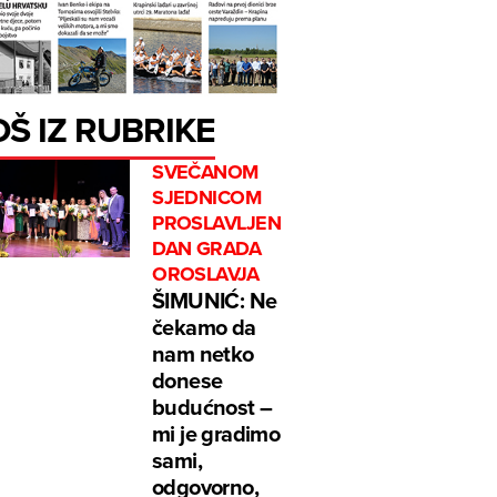
OŠ IZ RUBRIKE
SVEČANOM
SJEDNICOM
PROSLAVLJEN
DAN GRADA
OROSLAVJA
ŠIMUNIĆ: Ne
čekamo da
nam netko
donese
budućnost –
mi je gradimo
sami,
odgovorno,