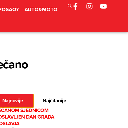
 POSAO?
AUTO&MOTO
večano
Najnovije
Najčitanije
EČANOM SJEDNICOM
OSLAVLJEN DAN GRADA
OSLAVJA