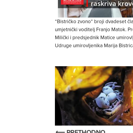
“Bistričko zvono“ broji dvadeset čla
umjetnički voditelj Franjo Matok. Pr
Milički i predsjednik Matice umirov
Udruge umirovljenika Marija Bistric
⟵ PRETHODNO