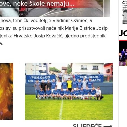
nova, tehnički voditelj je Vladimir Ozimec, a
oslavi su prisustvovali načelnik Marije Bistrice Josip
J
ljenika Hrvatske Josip Kovačić, ujedno predsjednik
a.
SLJEDEĆE ⟶