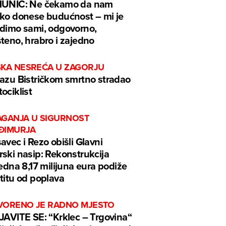
MUNIĆ: Ne čekamo da nam
ko donese budućnost – mi je
dimo sami, odgovorno,
teno, hrabro i zajedno
ŠKA NESREĆA U ZAGORJU
azu Bistričkom smrtno stradao
ociklist
AGANJA U SIGURNOST
ĐIMURJA
avec i Rezo obišli Glavni
ski nasip: Rekonstrukcija
jedna 8,17 milijuna eura podiže
titu od poplava
VORENO JE RADNO MJESTO
JAVITE SE: “Krklec – Trgovina“