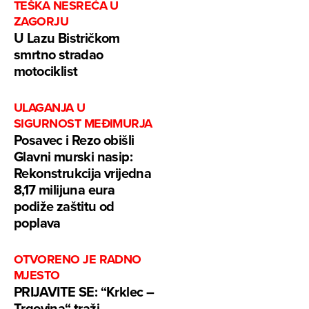
TEŠKA NESREĆA U
ZAGORJU
U Lazu Bistričkom
smrtno stradao
motociklist
ULAGANJA U
SIGURNOST MEĐIMURJA
Posavec i Rezo obišli
Glavni murski nasip:
Rekonstrukcija vrijedna
8,17 milijuna eura
podiže zaštitu od
poplava
OTVORENO JE RADNO
MJESTO
PRIJAVITE SE: “Krklec –
Trgovina“ traži