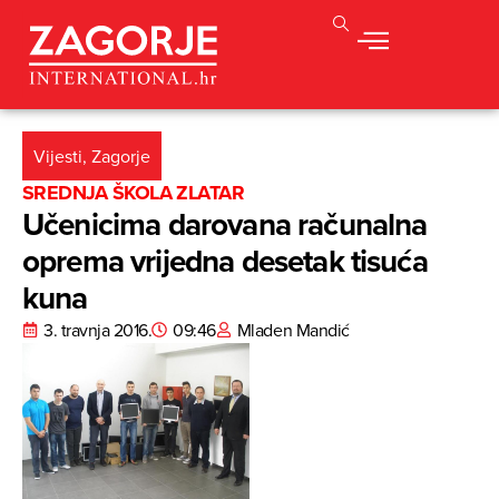
Vijesti
,
Zagorje
SREDNJA ŠKOLA ZLATAR
Učenicima darovana računalna
oprema vrijedna desetak tisuća
kuna
3. travnja 2016.
09:46
Mladen Mandić