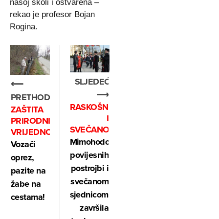
našoj školi i ostvarena –
rekao je profesor Bojan
Rogina.
SLJEDEĆE
⟵
⟶
PRETHODNO
RASKOŠNO
ZAŠTITA
I
PRIRODNIH
SVEČANO
VRIJEDNOSTI
Mimohodom
Vozači
povijesnih
oprez,
postrojbi i
pazite na
svečanom
žabe na
sjednicom,
cestama!
završila