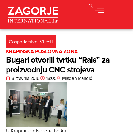
Gospodarstvo
,
Vijesti
KRAPINSKA POSLOVNA ZONA
Bugari otvorili tvrtku “Rais” za
proizvodnju CNC strojeva
8. travnja 2016.
18:05
Mladen Mandić
U Krapini je otvorena tvrtka