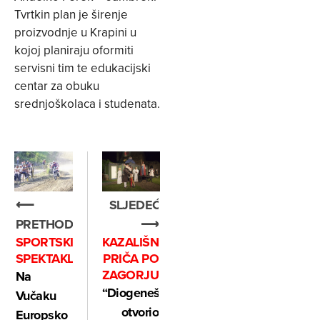
Tvrtkin plan je širenje
proizvodnje u Krapini u
kojoj planiraju oformiti
servisni tim te edukacijski
centar za obuku
srednjoškolaca i studenata.
⟵
SLJEDEĆE
PRETHODNO
⟶
SPORTSKI
KAZALIŠNA
SPEKTAKL
PRIČA PO
ZAGORJU
Na
“Diogeneš“
Vučaku
otvorio
Europsko