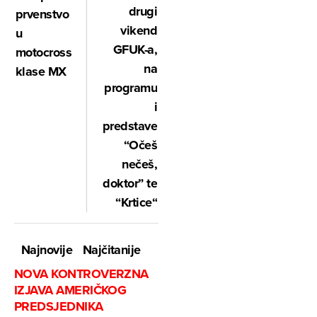
drugi
prvenstvo
vikend
u
GFUK-a,
motocrossu
na
klase MX
programu
i
predstave
“Očeš
nečeš,
doktor” te
“Krtice“
Najnovije
Najčitanije
NOVA KONTROVERZNA
IZJAVA AMERIČKOG
PREDSJEDNIKA