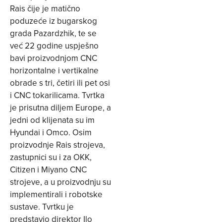
Rais čije je matično
poduzeće iz bugarskog
grada Pazardzhik, te se
već 22 godine uspješno
bavi proizvodnjom CNC
horizontalne i vertikalne
obrade s tri, četiri ili pet osi
i CNC tokarilicama. Tvrtka
je prisutna diljem Europe, a
jedni od klijenata su im
Hyundai i Omco. Osim
proizvodnje Rais strojeva,
zastupnici su i za OKK,
Citizen i Miyano CNC
strojeve, a u proizvodnju su
implementirali i robotske
sustave. Tvrtku je
predstavio direktor Ilo