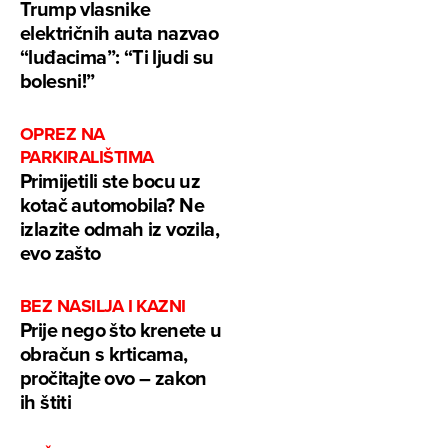
Trump vlasnike
električnih auta nazvao
“luđacima”: “Ti ljudi su
bolesni!”
OPREZ NA
PARKIRALIŠTIMA
Primijetili ste bocu uz
kotač automobila? Ne
izlazite odmah iz vozila,
evo zašto
BEZ NASILJA I KAZNI
Prije nego što krenete u
obračun s krticama,
pročitajte ovo – zakon
ih štiti