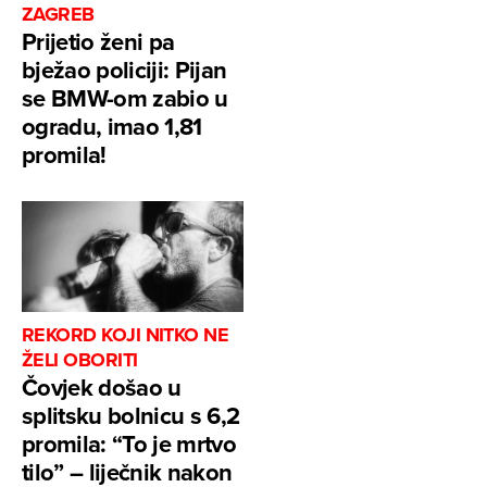
ZAGREB
Prijetio ženi pa
bježao policiji: Pijan
se BMW-om zabio u
ogradu, imao 1,81
promila!
REKORD KOJI NITKO NE
ŽELI OBORITI
Čovjek došao u
splitsku bolnicu s 6,2
promila: “To je mrtvo
tilo” – liječnik nakon