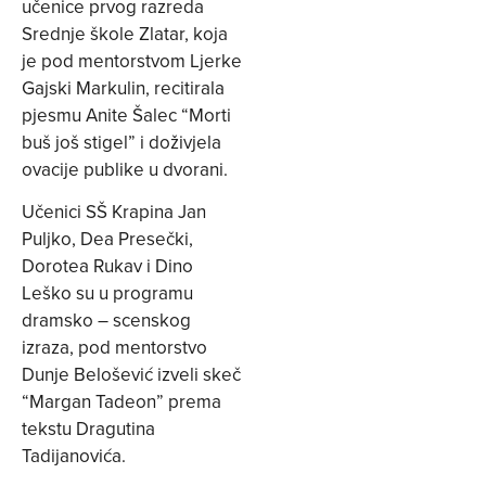
učenice prvog razreda
Srednje škole Zlatar, koja
je pod mentorstvom Ljerke
Gajski Markulin, recitirala
pjesmu Anite Šalec “Morti
buš još stigel” i doživjela
ovacije publike u dvorani.
Učenici SŠ Krapina Jan
Puljko, Dea Presečki,
Dorotea Rukav i Dino
Leško su u programu
dramsko – scenskog
izraza, pod mentorstvo
Dunje Belošević izveli skeč
“Margan Tadeon” prema
tekstu Dragutina
Tadijanovića.