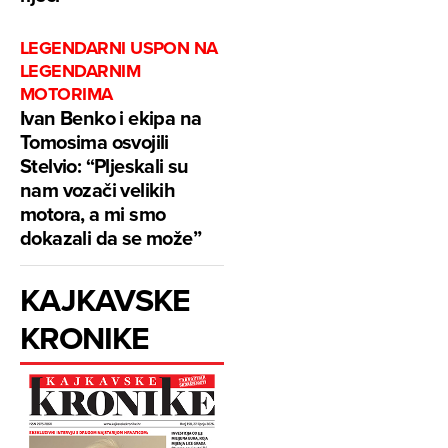
LEGENDARNI USPON NA
LEGENDARNIM
MOTORIMA
Ivan Benko i ekipa na
Tomosima osvojili
Stelvio: “Pljeskali su
nam vozači velikih
motora, a mi smo
dokazali da se može”
KAJKAVSKE
KRONIKE