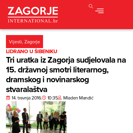
Vijesti
,
Zagorje
LIDRANO U ŠIBENIKU
Tri uratka iz Zagorja sudjelovala na
15. državnoj smotri literarnog,
dramskog i novinarskog
stvaralaštva
14. travnja 2016.
10:35
Mladen Mandić