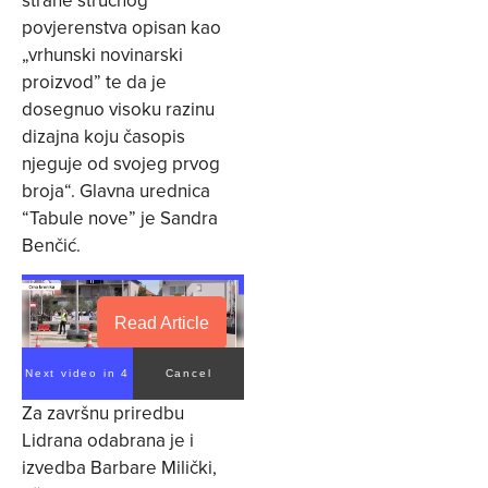
povjerenstva opisan kao
„vrhunski novinarski
proizvod” te da je
dosegnuo visoku razinu
dizajna koju časopis
njeguje od svojeg prvog
broja“. Glavna urednica
“Tabule nove” je Sandra
Benčić.
Read Article
Next video in 4
Cancel
Za završnu priredbu
Lidrana odabrana je i
izvedba Barbare Milički,