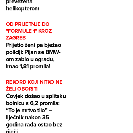
prevezena
helikopterom
OD PRIJETNJE DO
"FORMULE 1" KROZ
ZAGREB
Prijetio ženi pa bježao
policiji: Pijan se BMW-
om zabio u ogradu,
imao 1,81 promila!
REKORD KOJI NITKO NE
ŽELI OBORITI
Čovjek došao u splitsku
bolnicu s 6,2 promila:
“To je mrtvo tilo” –
liječnik nakon 35
godina rada ostao bez
riječi