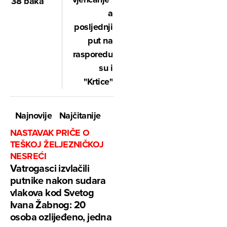
38 baka
a
posljednji
put na
rasporedu
su i
"Krtice"
Najnovije
Najčitanije
NASTAVAK PRIČE O
TEŠKOJ ŽELJEZNIČKOJ
NESREĆI
Vatrogasci izvlačili
putnike nakon sudara
vlakova kod Svetog
Ivana Žabnog: 20
osoba ozlijeđeno, jedna