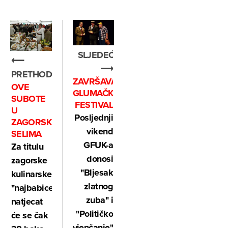
SLJEDEĆE
⟵
⟶
PRETHODNO
ZAVRŠAVA
OVE
GLUMAČKI
SUBOTE
FESTIVAL
U
Posljednji
ZAGORSKIM
vikend
SELIMA
GFUK-a
Za titulu
donosi
zagorske
"Bljesak
kulinarske
zlatnog
"najbabice",
zuba" i
natjecat
"Političko
će se čak
vjenčanje",