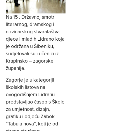
Na 15 . Državnoj smotri
literarnog, dramskog i
novinarskog stvaralaštva
djece i mladih Lidrano koja
je održana u Šibeniku,
sudjelovali su i učenici iz
Krapinsko – zagorske
županije.
Zagorje je u kategoriji
školskih listova na
ovogodišnjem Lidranu
predstavljao časopis Škole
za umjetnost, dizajn,
grafiku i odjeću Zabok
“Tabula nova”, koji je od
strane stručnog