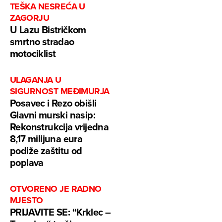
TEŠKA NESREĆA U
ZAGORJU
U Lazu Bistričkom
smrtno stradao
motociklist
ULAGANJA U
SIGURNOST MEĐIMURJA
Posavec i Rezo obišli
Glavni murski nasip:
Rekonstrukcija vrijedna
8,17 milijuna eura
podiže zaštitu od
poplava
OTVORENO JE RADNO
MJESTO
PRIJAVITE SE: “Krklec –