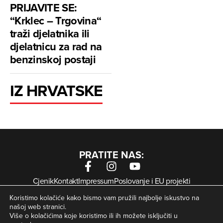
PRIJAVITE SE:
“Krklec – Trgovina“
traži djelatnika ili
djelatnicu za rad na
benzinskoj postaji
IZ HRVATSKE
PRATITE NAS:
Cjenik
Kontakt
Impressum
Poslovanje i EU projekti
Arhiva digitalnih novina
Uvjeti korištenja
Zaštita privatnosti
Koristimo kolačiće kako bismo vam pružili najbolje iskustvo na
Kolačići
našoj web stranici.
Više o kolačićima koje koristimo ili ih možete isključiti u