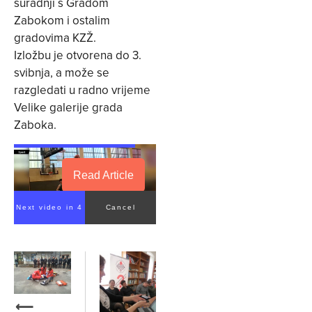
suradnji s Gradom
Zabokom i ostalim
gradovima KZŽ.
Izložbu je otvorena do 3.
svibnja, a može se
razgledati u radno vrijeme
Velike galerije grada
Zaboka.
Read Article
Next video in 4
Cancel
⟵