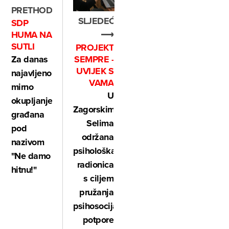
PRETHODNO
SLJEDEĆE
SDP
⟶
HUMA NA
SUTLI
PROJEKT
SEMPRE -
Za danas
UVIJEK S
najavljeno
VAMA
mirno
U
okupljanje
Zagorskim
građana
Selima
pod
održana
nazivom
psihološka
"Ne damo
radionica
hitnu!"
s ciljem
pružanja
psihosocijalne
potpore