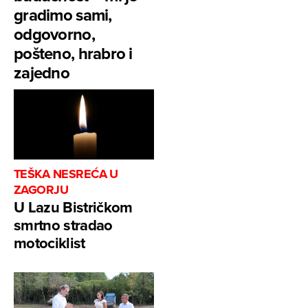
gradimo sami,
odgovorno,
pošteno, hrabro i
zajedno
TEŠKA NESREĆA U
ZAGORJU
U Lazu Bistričkom
smrtno stradao
motociklist