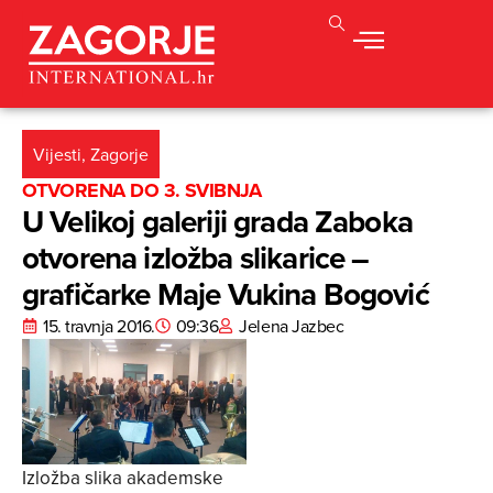
Vijesti
,
Zagorje
OTVORENA DO 3. SVIBNJA
U Velikoj galeriji grada Zaboka
otvorena izložba slikarice –
grafičarke Maje Vukina Bogović
15. travnja 2016.
09:36
Jelena Jazbec
Izložba slika akademske