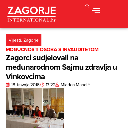
Vijesti
,
Zagorje
MOGUĆNOSTI OSOBA S INVALIDITETOM
Zagorci sudjelovali na
međunarodnom Sajmu zdravlja u
Vinkovcima
18. travnja 2016.
13:22
Mladen Mandić