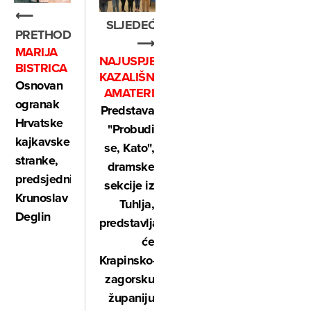
⟵
SLJEDEĆE
PRETHODNO
⟶
MARIJA
NAJUSPJEŠNIJI
BISTRICA
KAZALIŠNI
Osnovan
AMATERI
ogranak
Predstava
Hrvatske
"Probudi
kajkavske
se, Kato",
stranke,
dramske
predsjednik
sekcije iz
Krunoslav
Tuhlja,
Deglin
predstavljat
će
Krapinsko-
zagorsku
županiju