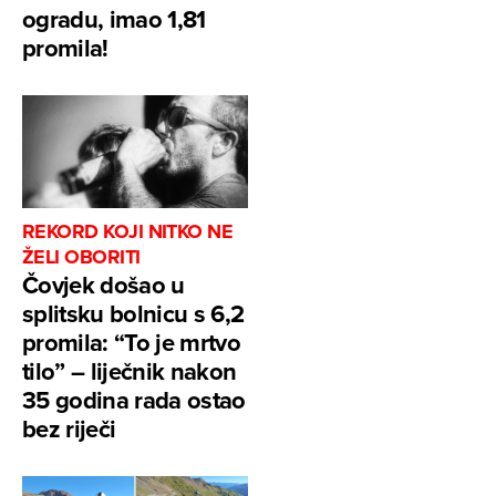
ogradu, imao 1,81
promila!
REKORD KOJI NITKO NE
ŽELI OBORITI
Čovjek došao u
splitsku bolnicu s 6,2
promila: “To je mrtvo
tilo” – liječnik nakon
35 godina rada ostao
bez riječi