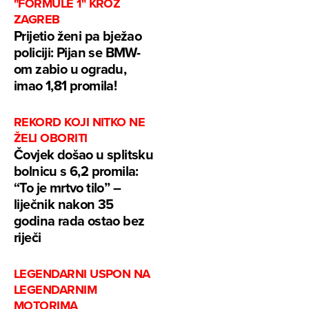
"FORMULE 1" KROZ
ZAGREB
Prijetio ženi pa bježao
policiji: Pijan se BMW-
om zabio u ogradu,
imao 1,81 promila!
REKORD KOJI NITKO NE
ŽELI OBORITI
Čovjek došao u splitsku
bolnicu s 6,2 promila:
“To je mrtvo tilo” –
liječnik nakon 35
godina rada ostao bez
riječi
LEGENDARNI USPON NA
LEGENDARNIM
MOTORIMA