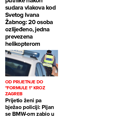
putnike nakon
sudara vlakova kod
Svetog Ivana
Žabnog: 20 osoba
ozlijeđeno, jedna
prevezena
helikopterom
OD PRIJETNJE DO
"FORMULE 1" KROZ
ZAGREB
Prijetio ženi pa
bježao policiji: Pijan
se BMW-om zabio u