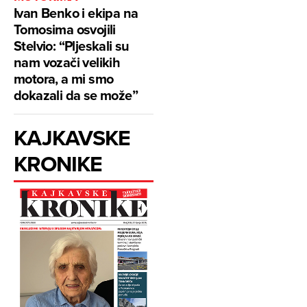
Ivan Benko i ekipa na
Tomosima osvojili
Stelvio: “Pljeskali su
nam vozači velikih
motora, a mi smo
dokazali da se može”
KAJKAVSKE
KRONIKE