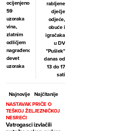
ocijenjeno
rabljene
59
dječje
uzoraka
odjeće,
vina,
obuće i
zlatnim
igračaka
odličjem
u DV
nagrađeno
"Pušlek"
devet
danas od
uzoraka
13 do 17
sati
Najnovije
Najčitanije
NASTAVAK PRIČE O
TEŠKOJ ŽELJEZNIČKOJ
NESREĆI
Vatrogasci izvlačili