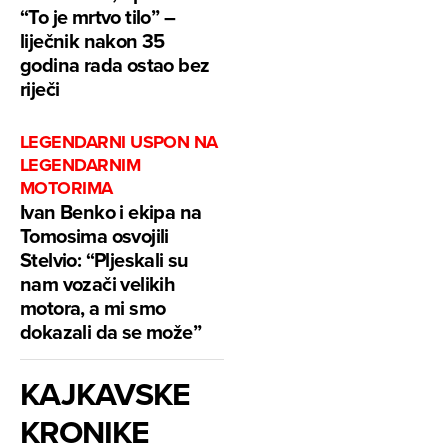
“To je mrtvo tilo” –
liječnik nakon 35
godina rada ostao bez
riječi
LEGENDARNI USPON NA
LEGENDARNIM
MOTORIMA
Ivan Benko i ekipa na
Tomosima osvojili
Stelvio: “Pljeskali su
nam vozači velikih
motora, a mi smo
dokazali da se može”
KAJKAVSKE
KRONIKE