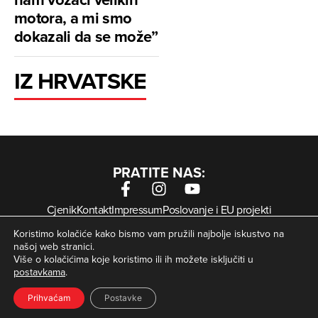
motora, a mi smo
dokazali da se može”
IZ HRVATSKE
PRATITE NAS:
Cjenik
Kontakt
Impressum
Poslovanje i EU projekti
Arhiva digitalnih novina
Uvjeti korištenja
Zaštita privatnosti
Koristimo kolačiće kako bismo vam pružili najbolje iskustvo na
Kolačići
našoj web stranici.
Više o kolačićima koje koristimo ili ih možete isključiti u
postavkama
.
© Zagorje International – Sva prava pridržana | Developed
krMedia
by
Prihvaćam
Postavke