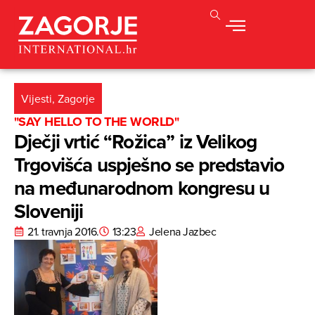
Vijesti
,
Zagorje
"SAY HELLO TO THE WORLD"
Dječji vrtić “Rožica” iz Velikog
Trgovišća uspješno se predstavio
na međunarodnom kongresu u
Sloveniji
21. travnja 2016.
13:23
Jelena Jazbec