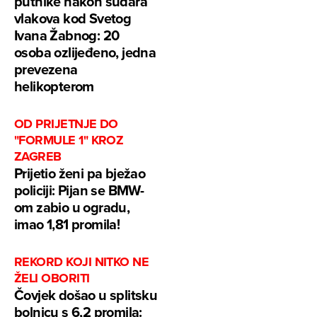
putnike nakon sudara
vlakova kod Svetog
Ivana Žabnog: 20
osoba ozlijeđeno, jedna
prevezena
helikopterom
OD PRIJETNJE DO
"FORMULE 1" KROZ
ZAGREB
Prijetio ženi pa bježao
policiji: Pijan se BMW-
om zabio u ogradu,
imao 1,81 promila!
REKORD KOJI NITKO NE
ŽELI OBORITI
Čovjek došao u splitsku
bolnicu s 6,2 promila: