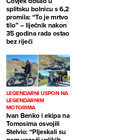
Čovjek došao u
splitsku bolnicu s 6,2
promila: “To je mrtvo
tilo” – liječnik nakon
35 godina rada ostao
bez riječi
LEGENDARNI USPON NA
LEGENDARNIM
MOTORIMA
Ivan Benko i ekipa na
Tomosima osvojili
Stelvio: “Pljeskali su
nam vozači velikih