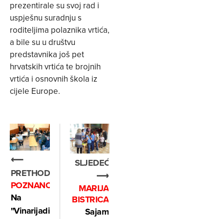
prezentirale su svoj rad i
uspješnu suradnju s
roditeljima polaznika vrtića,
a bile su u društvu
predstavnika još pet
hrvatskih vrtića te brojnih
vrtića i osnovnih škola iz
cijele Europe.
⟵
SLJEDEĆE
PRETHODNO
⟶
POZNANOVEC
MARIJA
Na
BISTRICA
"Vinarijadi"
Sajam