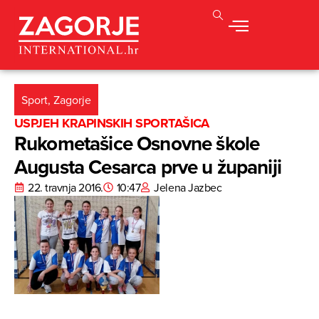
Sport
,
Zagorje
USPJEH KRAPINSKIH SPORTAŠICA
Rukometašice Osnovne škole
Augusta Cesarca prve u županiji
22. travnja 2016.
10:47
Jelena Jazbec