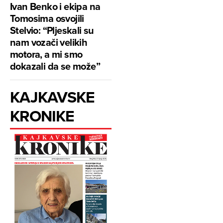
Ivan Benko i ekipa na
Tomosima osvojili
Stelvio: “Pljeskali su
nam vozači velikih
motora, a mi smo
dokazali da se može”
KAJKAVSKE
KRONIKE