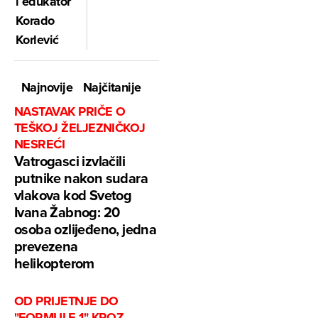
i edukator
Korado
Korlević
Najnovije
Najčitanije
NASTAVAK PRIČE O
TEŠKOJ ŽELJEZNIČKOJ
NESREĆI
Vatrogasci izvlačili
putnike nakon sudara
vlakova kod Svetog
Ivana Žabnog: 20
osoba ozlijeđeno, jedna
prevezena
helikopterom
OD PRIJETNJE DO
"FORMULE 1" KROZ