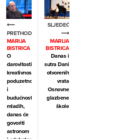
SLJEDEĆE
⟵
⟶
PRETHODNO
MARIJA
MARIJA
BISTRICA
BISTRICA
Danas i
O
sutra Dani
darovitosti,
otvorenih
kreativnosti,
vrata
poduzetnosti
Osnovne
i
glazbene
budućnosti
škole
mladih,
danas će
govoriti
astronom