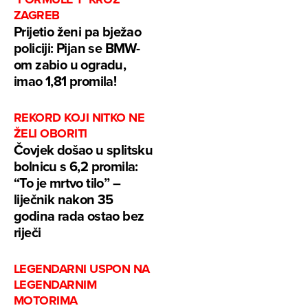
ZAGREB
Prijetio ženi pa bježao
policiji: Pijan se BMW-
om zabio u ogradu,
imao 1,81 promila!
REKORD KOJI NITKO NE
ŽELI OBORITI
Čovjek došao u splitsku
bolnicu s 6,2 promila:
“To je mrtvo tilo” –
liječnik nakon 35
godina rada ostao bez
riječi
LEGENDARNI USPON NA
LEGENDARNIM
MOTORIMA