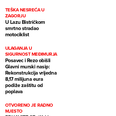
TEŠKA NESREĆA U
ZAGORJU
U Lazu Bistričkom
smrtno stradao
motociklist
ULAGANJA U
SIGURNOST MEĐIMURJA
Posavec i Rezo obišli
Glavni murski nasip:
Rekonstrukcija vrijedna
8,17 milijuna eura
podiže zaštitu od
poplava
OTVORENO JE RADNO
MJESTO