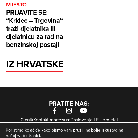
MJESTO
PRIJAVITE SE:
“Krklec – Trgovina“
traži djelatnika ili
djelatnicu za rad na
benzinskoj postaji
IZ HRVATSKE
PRATITE NAS:
Cjenik
Kontakt
Impressum
Poslovanje i EU projekti
Arhiva digitalnih novina
Uvjeti korištenja
Zaštita privatnosti
Koristimo kolačiće kako bismo vam pružili najbolje iskustvo na
Kolačići
našoj web stranici.