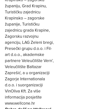
županiju, Grad Krapinu,
Turističku zajednicu
Krapinsko – zagorske
županije, Turističku
zajednicu grada Krapine,
Zagorsku razvojnu
agenciju, LAG Zeleni bregi,
Presečki grupu d.o.o. i Fil-
art d.o.o., akademske
partnere Veleučilište Vern’,
Veleučilište Baltazar
Zaprešić, a u organizaciji
Zagorje Internationala
d.o.o. i suorganizaciji
VinOliva Kft. Za više
informacija posjetite
www.wellcone.hr