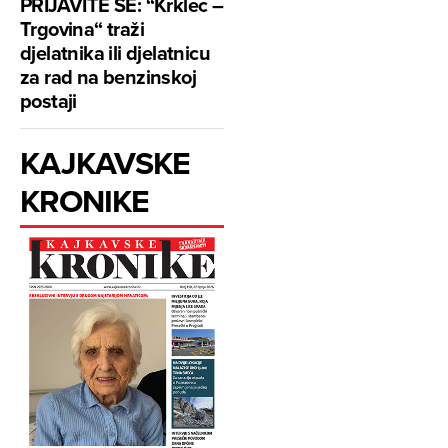
PRIJAVITE SE: “Krklec –
Trgovina“ traži
djelatnika ili djelatnicu
za rad na benzinskoj
postaji
KAJKAVSKE
KRONIKE