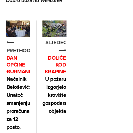
Dobro došli na Wellcone!
⟵
SLJEDEĆE
PRETHODNO
⟶
DAN
DOLIĆE
OPĆINE
KOD
ĐURMANEC
KRAPINE
Načelnik
U požaru
Belošević:
izgorjelo
Unatoč
krovište
smanjenju
gospodarskog
proračuna
objekta
za 12
posto,