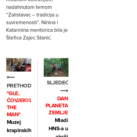
nadahnutom temom
“Zalistavac – tradicija u
suvremenosti”. Ninina i
Katarinina mentorica bila je
Štefica Zajec Stanić.
⟵
SLJEDEĆE
PRETHODNO
⟶
"GLE,
DAN
ČOVJEK!/LOOK,
PLANETA
THE
ZEMLJE
MAN"
Mladi
Muzej
HNS-a u
krapinskih
akciji