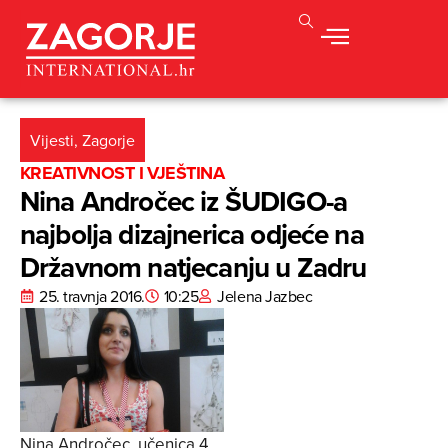
Vijesti
,
Zagorje
KREATIVNOST I VJEŠTINA
Nina Andročec iz ŠUDIGO-a
najbolja dizajnerica odjeće na
Državnom natjecanju u Zadru
25. travnja 2016.
10:25
Jelena Jazbec
Nina Andročec, učenica 4.