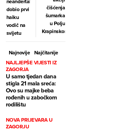
neandertalaca
čišćenja
dobio prvi
šumarka
haiku
u Polju
vodič na
Krapinskom
svijetu
Najnovije
Najčitanije
NAJLJEPŠE VIJESTI IZ
ZAGORJA
U samo tjedan dana
stigla 21 mala sreća:
Ovo su majke beba
rođenih u zabočkom
rodilištu
NOVA PRIJEVARA U
ZAGORJU