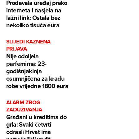
Prodavala uređaj preko
interneta i nasjela na
lažni link: Ostala bez
nekoliko tisuća eura
SLIJEDI KAZNENA
PRIJAVA
Nije odoljela
parfemima: 23-
godišnjakinja
osumnjičena za krađu
robe vrijedne 1800 eura
ALARM ZBOG
ZADUŽIVANJA
Građani u kreditima do
grla: Svaki četvrti
odrasli Hrvat ima