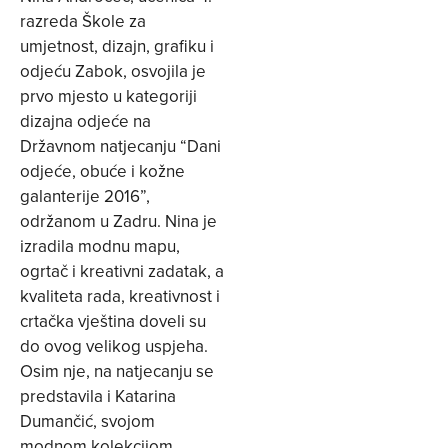
razreda Škole za
umjetnost, dizajn, grafiku i
odjeću Zabok, osvojila je
prvo mjesto u kategoriji
dizajna odjeće na
Državnom natjecanju “Dani
odjeće, obuće i kožne
galanterije 2016”,
održanom u Zadru. Nina je
izradila modnu mapu,
ogrtač i kreativni zadatak, a
kvaliteta rada, kreativnost i
crtačka vještina doveli su
do ovog velikog uspjeha.
Osim nje, na natjecanju se
predstavila i Katarina
Dumančić, svojom
modnom kolekcijom