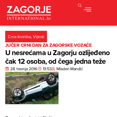
Crna kronika
,
Vijesti
JUČER CRNI DAN ZA ZAGORSKE VOZAČE
U nesrećama u Zagorju ozlijeđeno
čak 12 osoba, od čega jedna teže
28. travnja 2016.
13:53
Mladen Mandić