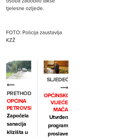
osoba zadobilo lakše
tjelesne ozljede.
FOTO: Policija zaustavlja
KZŽ
SLJEDEĆE
⟵
⟶
PRETHODNO
OPĆINSKO
OPĆINA
VIJEĆE
PETROVSKO
MAČA
Započela
Utvrđen
sanacija
program
klizišta u
proslave