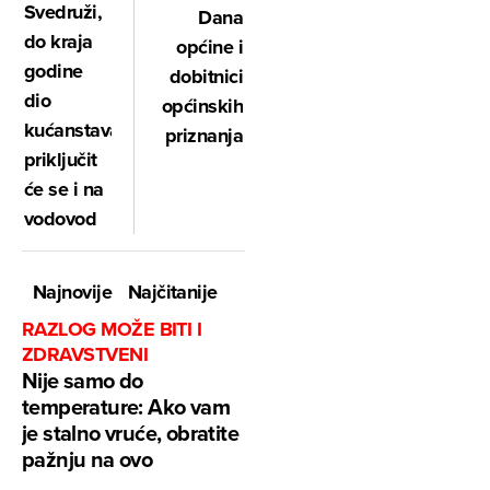
Svedruži,
Dana
do kraja
općine i
godine
dobitnici
dio
općinskih
kućanstava
priznanja
priključit
će se i na
vodovod
Najnovije
Najčitanije
RAZLOG MOŽE BITI I
ZDRAVSTVENI
Nije samo do
temperature: Ako vam
je stalno vruće, obratite
pažnju na ovo