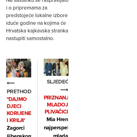
Na sastanku se raspravljalo
i o pripremama za
predstojeće lokalne izbore
iduće godine na kojima će
Hrvatska kajkavska stranka
nastupiti samostalno.
SLJEDEĆE
⟵
⟶
PRETHODNO
PRIZNANJE
"DAJMO
MLADOJ
DJECI
PLIVAČICI
KORIJENE
Mia Hren
I KRILA"
najperspektivnija
Zagorci
mlada
šibenskom