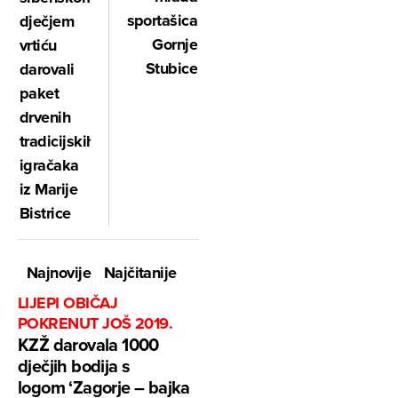
sportašica
dječjem
Gornje
vrtiću
Stubice
darovali
paket
drvenih
tradicijskih
igračaka
iz Marije
Bistrice
Najnovije
Najčitanije
LIJEPI OBIČAJ
POKRENUT JOŠ 2019.
KZŽ darovala 1000
dječjih bodija s
logom ‘Zagorje – bajka