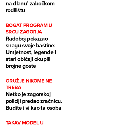
na dlanu’ zabočkom
rodilištu
BOGAT PROGRAM U
SRCU ZAGORJA
Radoboj pokazao
snagu svoje baštine:
Umjetnost, legende i
stari običaji okupili
brojne goste
ORUŽJE NIKOME NE
TREBA
Netko je zagorskoj
policiji predao zračnicu.
Budite i vi kao ta osoba
TAKAV MODEL U