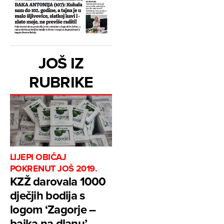
JOŠ IZ
RUBRIKE
LIJEPI OBIČAJ
POKRENUT JOŠ 2019.
KZŽ darovala 1000
dječjih bodija s
logom ‘Zagorje –
bajka na dlanu’