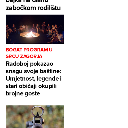
zabočkom rodilištu
BOGAT PROGRAM U
SRCU ZAGORJA
Radoboj pokazao
snagu svoje baštine:
Umjetnost, legende i
stari običaji okupili
brojne goste