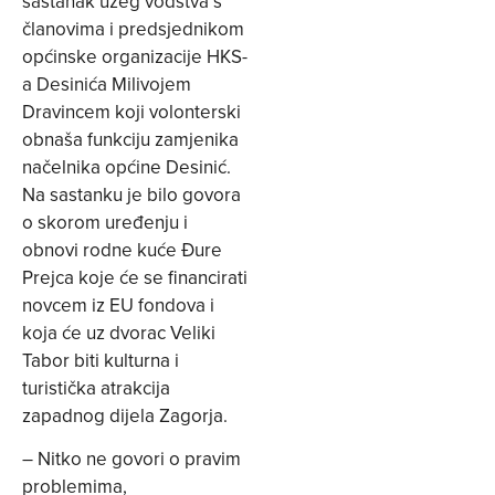
sastanak užeg vodstva s
članovima i predsjednikom
općinske organizacije HKS-
a Desinića Milivojem
Dravincem koji volonterski
obnaša funkciju zamjenika
načelnika općine Desinić.
Na sastanku je bilo govora
o skorom uređenju i
obnovi rodne kuće Đure
Prejca koje će se financirati
novcem iz EU fondova i
koja će uz dvorac Veliki
Tabor biti kulturna i
turistička atrakcija
zapadnog dijela Zagorja.
– Nitko ne govori o pravim
problemima,