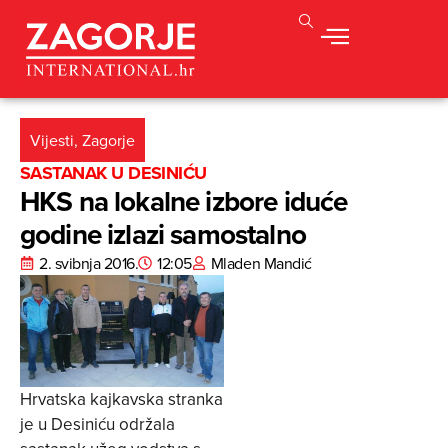
Vijesti
,
Zagorje
SASTANAK U DESINIĆU
HKS na lokalne izbore iduće
godine izlazi samostalno
2. svibnja 2016.
12:05
Mladen Mandić
Hrvatska kajkavska stranka
je u Desiniću održala