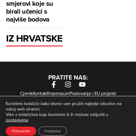
smjerovi koje su
birali učenici s
najviše bodova
IZ HRVATSKE
PRATITE NAS:
Cjenik
Kontakt
Impressum
Poslovanje i EU projekti
Arhiva digitalnih novina
Uvjeti korištenja
Zaštita privatnosti
Koristimo kolačiće kako bismo vam pružili najbolje iskustvo na
Kolačići
našoj web stranici.
Više o kolačićima koje koristimo ili ih možete isključiti u
postavkama
.
© Zagorje International – Sva prava pridržana | Developed
krMedia
by
Prihvaćam
Postavke