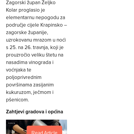
Zagorski župan Željko
Kolar proglasio je
elementarnu nepogodu za
područje cijele Krapinsko –
zagorske županije,
uzrokovanu mrazom u noći
s 25. na 26. travnja, koji je
prouzročio veliku štetu na
nasadima vinograda i
voćnjaka te
poljoprivrednim
površinama zasijanim
kukuruzom, ječmom i
pšenicom.
Zahtjevi gradova i općina
Read Article