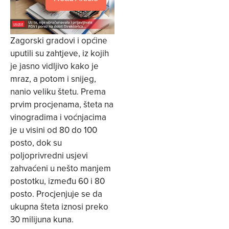
Zagorski gradovi i općine
uputili su zahtjeve, iz kojih
je jasno vidljivo kako je
mraz, a potom i snijeg,
nanio veliku štetu. Prema
prvim procjenama, šteta na
vinogradima i voćnjacima
je u visini od 80 do 100
posto, dok su
poljoprivredni usjevi
zahvaćeni u nešto manjem
postotku, između 60 i 80
posto. Procjenjuje se da
ukupna šteta iznosi preko
30 milijuna kuna.