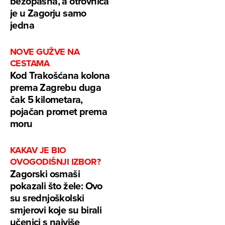
bezopasna, a otrovnica
je u Zagorju samo
jedna
NOVE GUŽVE NA
CESTAMA
Kod Trakošćana kolona
prema Zagrebu duga
čak 5 kilometara,
pojačan promet prema
moru
KAKAV JE BIO
OVOGODIŠNJI IZBOR?
Zagorski osmaši
pokazali što žele: Ovo
su srednjoškolski
smjerovi koje su birali
učenici s najviše