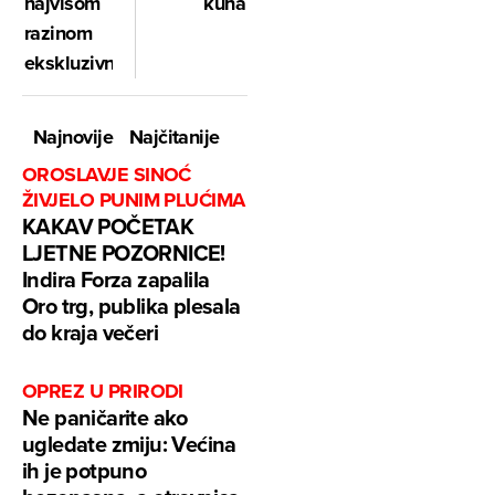
najvišom
kuna
razinom
ekskluzivnosti
Najnovije
Najčitanije
OROSLAVJE SINOĆ
ŽIVJELO PUNIM PLUĆIMA
KAKAV POČETAK
LJETNE POZORNICE!
Indira Forza zapalila
Oro trg, publika plesala
do kraja večeri
OPREZ U PRIRODI
Ne paničarite ako
ugledate zmiju: Većina
ih je potpuno