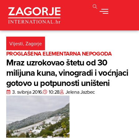
Vijesti
,
Zagorje
PROGLAŠENA ELEMENTARNA NEPOGODA
Mraz uzrokovao štetu od 30
milijuna kuna, vinogradi i voćnjaci
gotovo u potpunosti uništeni
3. svibnja 2016.
10:28
Jelena Jazbec