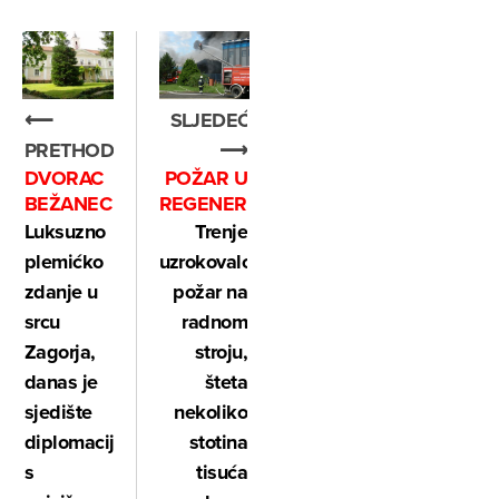
⟵
SLJEDEĆE
PRETHODNO
⟶
DVORAC
POŽAR U
BEŽANEC
REGENERACIJI
Luksuzno
Trenje
plemićko
uzrokovalo
zdanje u
požar na
srcu
radnom
Zagorja,
stroju,
danas je
šteta
sjedište
nekoliko
diplomacije
stotina
s
tisuća