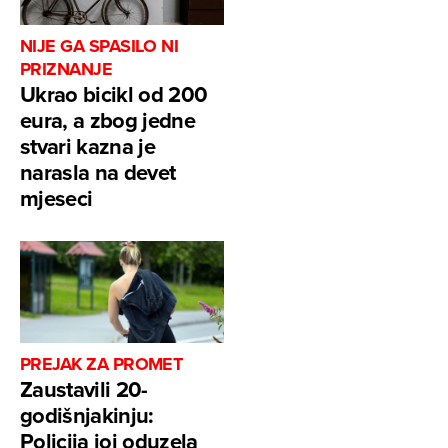
NIJE GA SPASILO NI
PRIZNANJE
Ukrao bicikl od 200
eura, a zbog jedne
stvari kazna je
narasla na devet
mjeseci
PREJAK ZA PROMET
Zaustavili 20-
godišnjakinju:
Policija joj oduzela