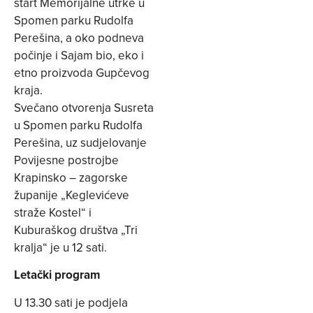
start Memorijalne utrke u
Spomen parku Rudolfa
Perešina, a oko podneva
počinje i Sajam bio, eko i
etno proizvoda Gupčevog
kraja.
Svečano otvorenja Susreta
u Spomen parku Rudolfa
Perešina, uz sudjelovanje
Povijesne postrojbe
Krapinsko – zagorske
županije „Keglevićeve
straže Kostel“ i
Kuburaškog društva „Tri
kralja“ je u 12 sati.
Letački program
U 13.30 sati je podjela