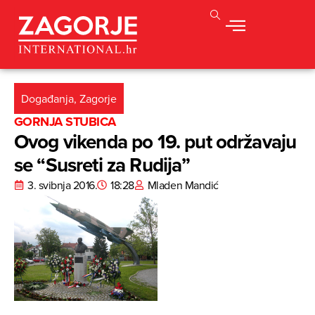
Događanja
,
Zagorje
GORNJA STUBICA
Ovog vikenda po 19. put održavaju
se “Susreti za Rudija”
3. svibnja 2016.
18:28
Mladen Mandić