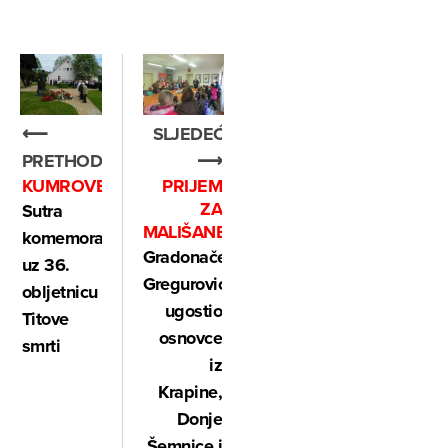
⟵
SLJEDEĆE
PRETHODNO
⟶
KUMROVEC
PRIJEM
ZA
Sutra
MALIŠANE
komemoracija
Gradonačelnik
uz 36.
Gregurović
obljetnicu
ugostio
Titove
osnovce
smrti
iz
Krapine,
Donje
Šemnice i