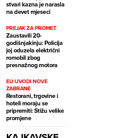
stvari kazna je narasla
na devet mjeseci
PREJAK ZA PROMET
Zaustavili 20-
godišnjakinju: Policija
joj oduzela električni
romobil zbog
presnažnog motora
EU UVODI NOVE
ZABRANE
Restorani, trgovine i
hoteli moraju se
pripremiti: Stižu velike
promjene
KAJKAVSKE