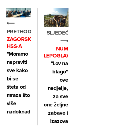
⟵
PRETHODNO
SLJEDEĆE
ZAGORSKI
⟶
HSS-A
NUM
"Moramo
LEPOGLAVA
napraviti
"Lov na
sve kako
blago"
bi se
ove
šteta od
nedjelje,
mraza što
za sve
više
one željne
nadoknadila"
zabave i
izazova