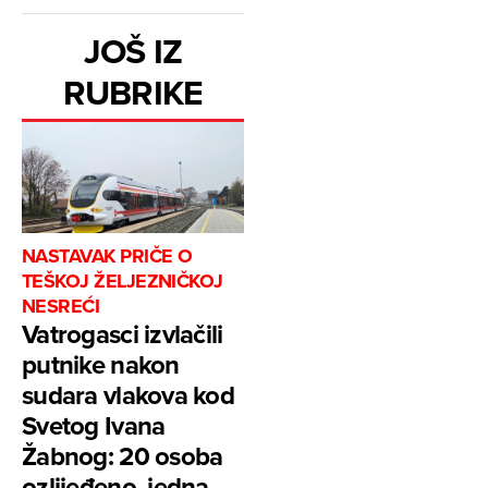
JOŠ IZ
RUBRIKE
NASTAVAK PRIČE O
TEŠKOJ ŽELJEZNIČKOJ
NESREĆI
Vatrogasci izvlačili
putnike nakon
sudara vlakova kod
Svetog Ivana
Žabnog: 20 osoba
ozlijeđeno, jedna