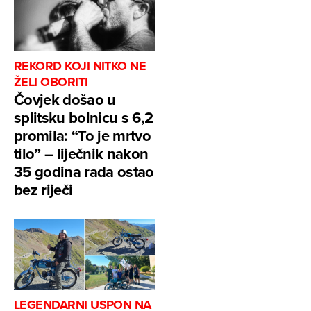
REKORD KOJI NITKO NE
ŽELI OBORITI
Čovjek došao u
splitsku bolnicu s 6,2
promila: “To je mrtvo
tilo” – liječnik nakon
35 godina rada ostao
bez riječi
LEGENDARNI USPON NA