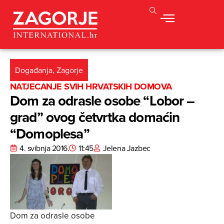
Događanja
,
Zagorje
NATJECANJE SVIH HRVATSKIH DOMOVA
Dom za odrasle osobe “Lobor –
grad” ovog četvrtka domaćin
“Domoplesa”
4. svibnja 2016.
11:45
Jelena Jazbec
Dom za odrasle osobe