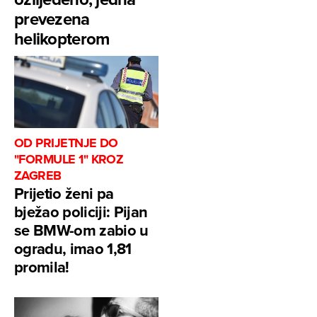
prevezena
helikopterom
OD PRIJETNJE DO
"FORMULE 1" KROZ
ZAGREB
Prijetio ženi pa
bježao policiji: Pijan
se BMW-om zabio u
ogradu, imao 1,81
promila!