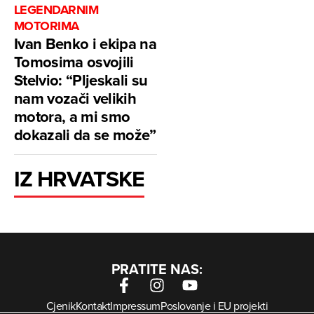
LEGENDARNIM
MOTORIMA
Ivan Benko i ekipa na
Tomosima osvojili
Stelvio: “Pljeskali su
nam vozači velikih
motora, a mi smo
dokazali da se može”
IZ HRVATSKE
PRATITE NAS:
Cjenik
Kontakt
Impressum
Poslovanje i EU projekti