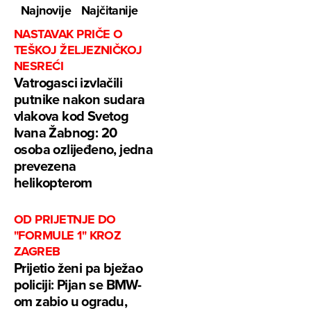
Najnovije
Najčitanije
NASTAVAK PRIČE O
TEŠKOJ ŽELJEZNIČKOJ
NESREĆI
Vatrogasci izvlačili
putnike nakon sudara
vlakova kod Svetog
Ivana Žabnog: 20
osoba ozlijeđeno, jedna
prevezena
helikopterom
OD PRIJETNJE DO
"FORMULE 1" KROZ
ZAGREB
Prijetio ženi pa bježao
policiji: Pijan se BMW-
om zabio u ogradu,