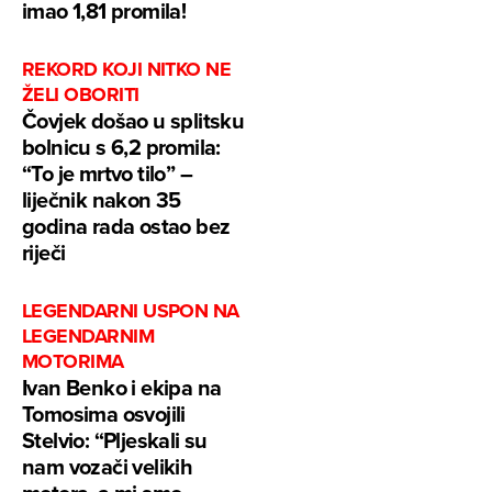
imao 1,81 promila!
REKORD KOJI NITKO NE
ŽELI OBORITI
Čovjek došao u splitsku
bolnicu s 6,2 promila:
“To je mrtvo tilo” –
liječnik nakon 35
godina rada ostao bez
riječi
LEGENDARNI USPON NA
LEGENDARNIM
MOTORIMA
Ivan Benko i ekipa na
Tomosima osvojili
Stelvio: “Pljeskali su
nam vozači velikih