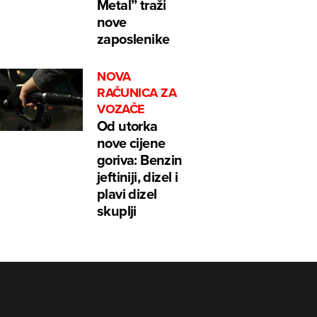
Metal” traži
nove
zaposlenike
NOVA
RAČUNICA ZA
VOZAČE
Od utorka
nove cijene
goriva: Benzin
jeftiniji, dizel i
plavi dizel
skuplji