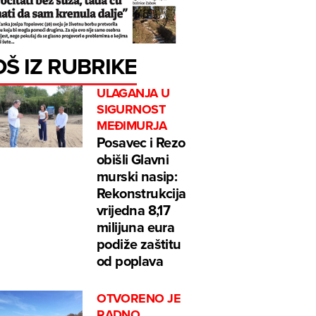
OŠ IZ RUBRIKE
ULAGANJA U
SIGURNOST
MEĐIMURJA
Posavec i Rezo
obišli Glavni
murski nasip:
Rekonstrukcija
vrijedna 8,17
milijuna eura
podiže zaštitu
od poplava
OTVORENO JE
RADNO