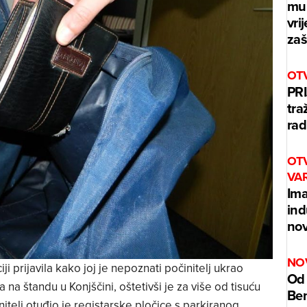
mur
vri
zaš
OT
PRI
tra
rad
OT
VA
Ima
ind
nov
NO
iji prijavila kako joj je nepoznati počinitelj ukrao
Od 
 na štandu u Konjščini, oštetivši je za više od tisuću
Benz
telj otuđio je registarske pločice s parkiranog