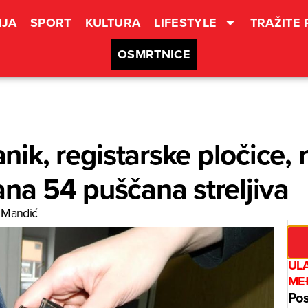
JA
SPORT
KULTURA
LIFESTYLE
TRAŽITE
OSMRTNICE
ik, registarske pločice, 
ana 54 puščana streljiva
 Mandić
UL
ME
Pos