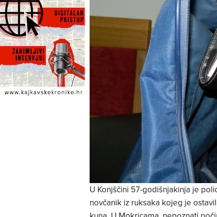
U Konjščini 57-godišnjakinja je polic
novčanik iz ruksaka kojeg je ostavila
kuna. U Mokricama, nepoznati počini