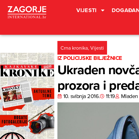
VIJESTI
DOGAĐAN
Crna kronika
,
Vijesti
IZ POLICIJSKE BILJEŽNICE
Ukraden novčan
prozora i pred
10. svibnja 2016.
11:19
Mladen