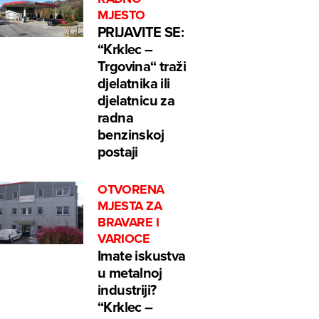
MJESTO
PRIJAVITE SE:
“Krklec –
Trgovina“ traži
djelatnika ili
djelatnicu za
radna
benzinskoj
postaji
OTVORENA
MJESTA ZA
BRAVARE I
VARIOCE
Imate iskustva
u metalnoj
industriji?
“Krklec –