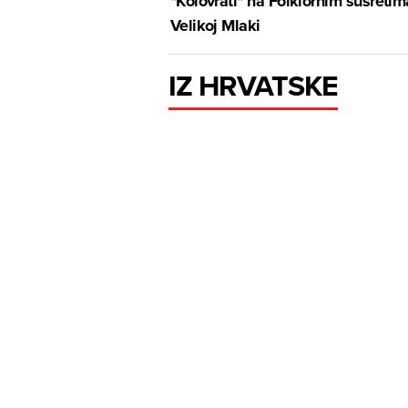
"Kolovrati" na Folklornim susretim
Velikoj Mlaki
IZ HRVATSKE