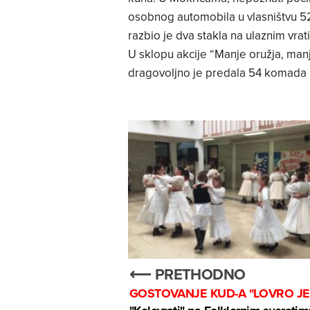
osobnog automobila u vlasništvu 52-
razbio je dva stakla na ulaznim vra
U sklopu akcije “Manje oružja, manj
dragovoljno je predala 54 komada p
⟵ PRETHODNO
GOSTOVANJE KUD-A "LOVRO JE