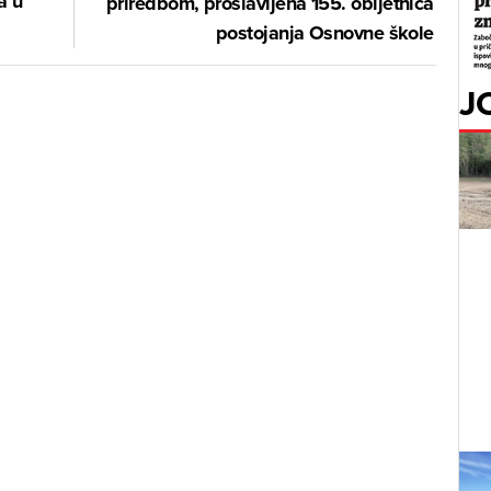
a u
priredbom, proslavljena 155. obljetnica
postojanja Osnovne škole
J