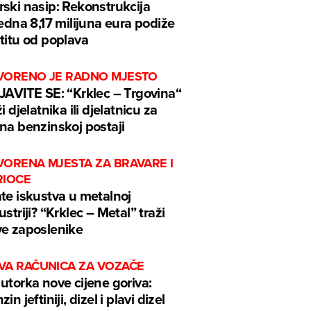
ski nasip: Rekonstrukcija
jedna 8,17 milijuna eura podiže
titu od poplava
VORENO JE RADNO MJESTO
JAVITE SE: “Krklec – Trgovina“
ži djelatnika ili djelatnicu za
na benzinskoj postaji
VORENA MJESTA ZA BRAVARE I
RIOCE
te iskustva u metalnoj
ustriji? “Krklec – Metal” traži
e zaposlenike
VA RAČUNICA ZA VOZAČE
utorka nove cijene goriva:
in jeftiniji, dizel i plavi dizel