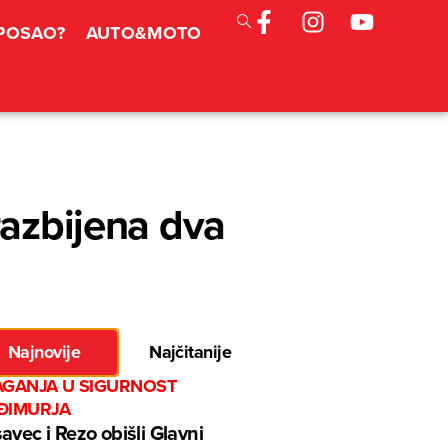
 POSAO?
AUTO&MOTO
razbijena dva
Najnovije
Najčitanije
AGANJA U SIGURNOST
ĐIMURJA
avec i Rezo obišli Glavni