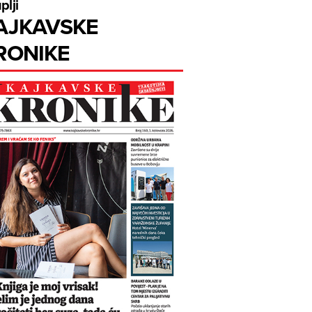
plji
AJKAVSKE
RONIKE