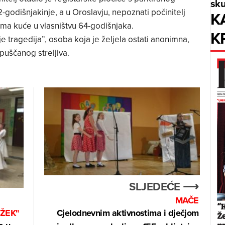
sku
godišnjakinje, a u Oroslavju, nepoznati počinitelj
K
tima kuće u vlasništvu 64-godišnjaka.
K
e tragedija”, osoba koja je željela ostati anonimna,
uščanog streljiva.
SLJEDEĆE ⟶
MAČE
Cjelodnevnim aktivnostima i dječjom
ŽEK"