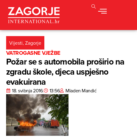
Vijesti
,
Zagorje
VATROGASNE VJEŽBE
Požar se s automobila proširio na
zgradu škole, djeca uspješno
evakuirana
18. svibnja 2016.
13:56
Mladen Mandić