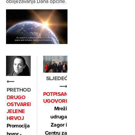
obilježavanja Dana općine.
SLJEDEĆE
⟵
⟶
PRETHODNO
POTPISANI
DRUGO
UGOVORI
OSTVARENJE
Mreži
JELENE
udruga
HRVOJ
Zagor i
Promocija
Centru za
horor -