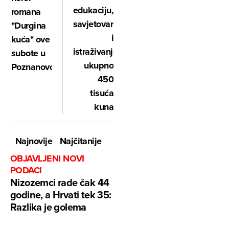
edukaciju,
romana
savjetovanje
"Durgina
i
kuća" ove
istraživanje
subote u
ukupno
Poznanovcu
450
tisuća
kuna
Najnovije
Najčitanije
OBJAVLJENI NOVI
PODACI
Nizozemci rade čak 44
godine, a Hrvati tek 35:
Razlika je golema