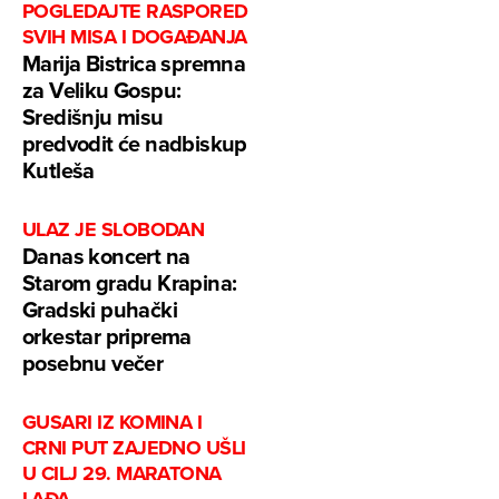
POGLEDAJTE RASPORED
SVIH MISA I DOGAĐANJA
Marija Bistrica spremna
za Veliku Gospu:
Središnju misu
predvodit će nadbiskup
Kutleša
ULAZ JE SLOBODAN
Danas koncert na
Starom gradu Krapina:
Gradski puhački
orkestar priprema
posebnu večer
GUSARI IZ KOMINA I
CRNI PUT ZAJEDNO UŠLI
U CILJ 29. MARATONA
LAĐA