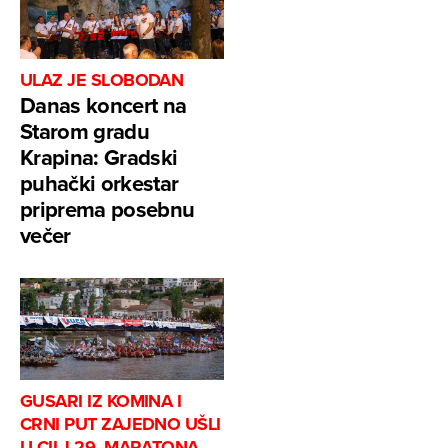
ULAZ JE SLOBODAN
Danas koncert na
Starom gradu
Krapina: Gradski
puhački orkestar
priprema posebnu
večer
GUSARI IZ KOMINA I
CRNI PUT ZAJEDNO UŠLI
U CILJ 29. MARATONA