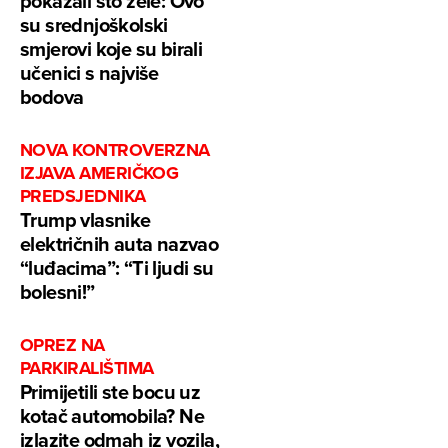
pokazali što žele: Ovo
su srednjoškolski
smjerovi koje su birali
učenici s najviše
bodova
NOVA KONTROVERZNA
IZJAVA AMERIČKOG
PREDSJEDNIKA
Trump vlasnike
električnih auta nazvao
“luđacima”: “Ti ljudi su
bolesni!”
OPREZ NA
PARKIRALIŠTIMA
Primijetili ste bocu uz
kotač automobila? Ne
izlazite odmah iz vozila,