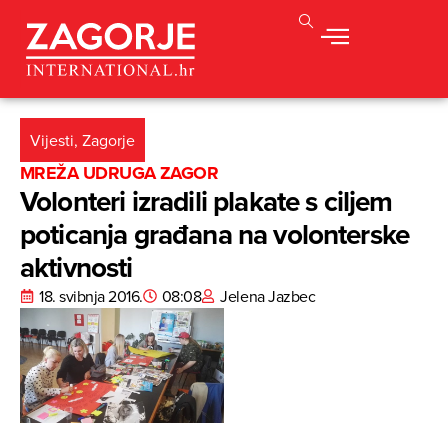
Vijesti
,
Zagorje
MREŽA UDRUGA ZAGOR
Volonteri izradili plakate s ciljem
poticanja građana na volonterske
aktivnosti
18. svibnja 2016.
08:08
Jelena Jazbec