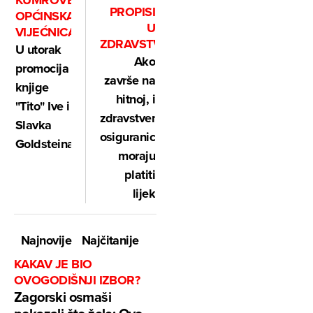
KUMROVEČKA
PROPISI
OPĆINSKA
U
VIJEĆNICA
ZDRAVSTVU
U utorak
Ako
promocija
završe na
knjige
hitnoj, i
"Tito" Ive i
zdravstveni
Slavka
osiguranici
Goldsteina
moraju
platiti
lijek
Najnovije
Najčitanije
KAKAV JE BIO
OVOGODIŠNJI IZBOR?
Zagorski osmaši