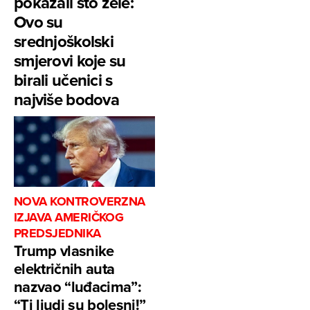
pokazali što žele:
Ovo su
srednjoškolski
smjerovi koje su
birali učenici s
najviše bodova
NOVA KONTROVERZNA
IZJAVA AMERIČKOG
PREDSJEDNIKA
Trump vlasnike
električnih auta
nazvao “luđacima”:
“Ti ljudi su bolesni!”