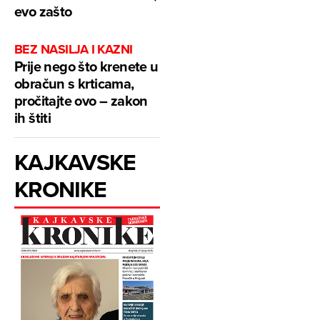
evo zašto
BEZ NASILJA I KAZNI
Prije nego što krenete u
obračun s krticama,
pročitajte ovo – zakon
ih štiti
KAJKAVSKE
KRONIKE