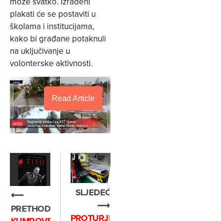
može svatko. Izrađeni
plakati će se postaviti u
školama i institucijama,
kako bi građane potaknuli
na uključivanje u
volonterske aktivnosti.
Read Article
SLJEDEĆE
⟵
⟶
PRETHODNO
PROTURJEČNI