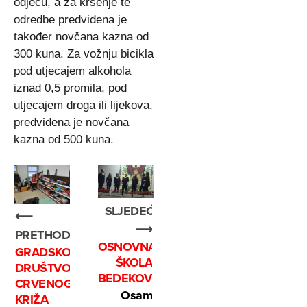
odjeću, a za kršenje te
odredbe predviđena je
također novčana kazna od
300 kuna. Za vožnju bicikla
pod utjecajem alkohola
iznad 0,5 promila, pod
utjecajem droga ili lijekova,
predviđena je novčana
kazna od 500 kuna.
SLJEDEĆE
⟵
⟶
PRETHODNO
OSNOVNA
GRADSKO
ŠKOLA
DRUŠTVO
BEDEKOVČINA
CRVENOG
Osam
KRIŽA