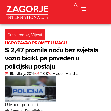
Crna kronika
,
Vijesti
UGROŽAVAO PROMET U MAČU
S 2,47 promila noću bez svjetala
vozio bicikl, pa priveden u
policijsku postaju
19. svibnja 2016.
11:08
Mladen Mandić
U Maču, policijski
službenici Policijske