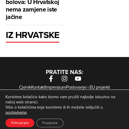
bolova: U Hrvatskoj
nema zamjene iste
jačine
IZ HRVATSKE
PRATITE NAS:
Cjenik
Kontakt
Impressum
Poslovanje i EU projekti
Arhiva digitalnih novina
Uvjeti korištenja
Zaštita privatnosti
Koristimo kolačiće kako bismo vam pružili najbolje iskustvo na
Kolačići
našoj web stranici.
Više o kolačićima koje koristimo ili ih možete isključiti u
postavkama
.
© Zagorje International – Sva prava pridržana | Developed
krMedia
by
Prihvaćam
Postavke