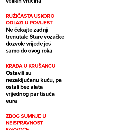
velikih vrućina
RUŽIČASTA USKORO
ODLAZI U POVIJEST
Ne čekajte zadnji
trenutak: Stare vozačke
dozvole vrijede još
samo do ovog roka
KRAĐA U KRUŠANCU
Ostavili su
nezaključanu kuću, pa
ostali bez alata
vrijednog par tisuća
eura
ZBOG SUMNJE U
NEISPRAVNOST
KAKVOĆE