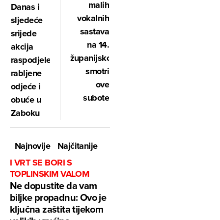
malih
Danas i
vokalnih
sljedeće
sastava
srijede
na 14.
akcija
županijskoj
raspodjele
smotri
rabljene
ove
odjeće i
subote
obuće u
Zaboku
Najnovije
Najčitanije
I VRT SE BORI S
TOPLINSKIM VALOM
Ne dopustite da vam
biljke propadnu: Ovo je
ključna zaštita tijekom