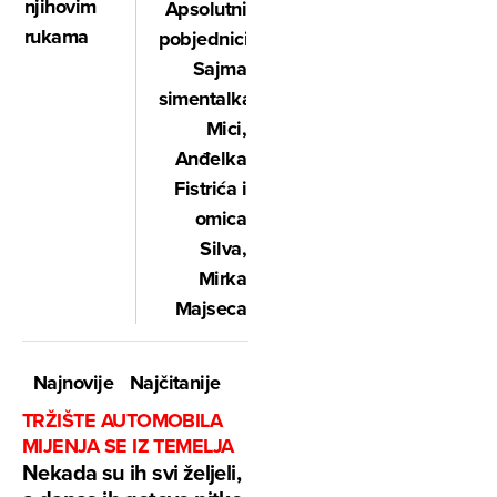
njihovim
Apsolutni
rukama
pobjednici
Sajma
simentalka
Mici,
Anđelka
Fistrića i
omica
Silva,
Mirka
Majseca
Najnovije
Najčitanije
TRŽIŠTE AUTOMOBILA
MIJENJA SE IZ TEMELJA
Nekada su ih svi željeli,