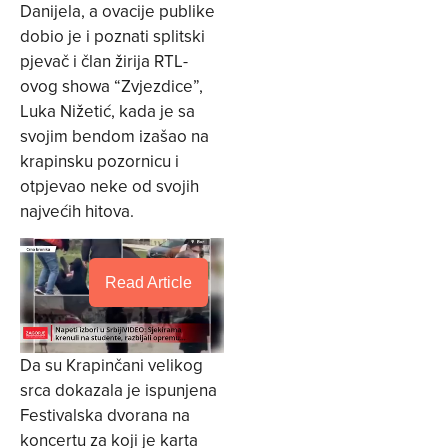
Danijela, a ovacije publike
dobio je i poznati splitski
pjevač i član žirija RTL-
ovog showa “Zvjezdice”,
Luka Nižetić, kada je sa
svojim bendom izašao na
krapinsku pozornicu i
otpjevao neke od svojih
najvećih hitova.
Read Article
Da su Krapinčani velikog
srca dokazala je ispunjena
Festivalska dvorana na
koncertu za koji je karta