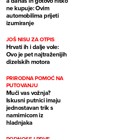
a danas ih gotovo nitko
ne kupuje: Ovim
automobilima prijeti
izumiranje
JOŠ NISU ZA OTPIS
Hrvati ih i dalje vole:
Ovo je pet najtraženijih
dizelskih motora
PRIRODNA POMOĆ NA
PUTOVANJU
Muči vas vožnja?
Iskusni putnici imaju
jednostavan trik s
namirnicom iz
hladnjaka
PODNOSE I PRVE