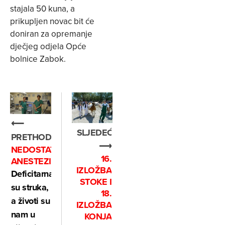
stajala 50 kuna, a
prikupljen novac bit će
doniran za opremanje
dječjeg odjela Opće
bolnice Zabok.
⟵
SLJEDEĆE
PRETHODNO
⟶
NEDOSTATAK
16.
ANESTEZIOLOGA
IZLOŽBA
Deficitarna
STOKE I
su struka,
18.
a životi su
IZLOŽBA
nam u
KONJA