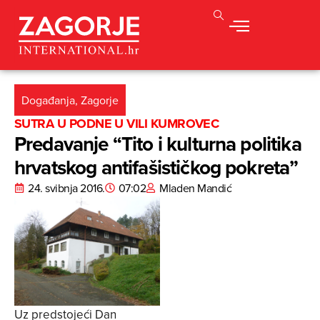
Događanja
,
Zagorje
SUTRA U PODNE U VILI KUMROVEC
Predavanje “Tito i kulturna politika
hrvatskog antifašističkog pokreta”
24. svibnja 2016.
07:02
Mladen Mandić
Uz predstojeći Dan