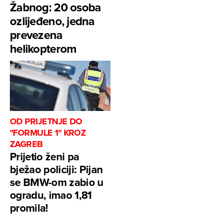
Žabnog: 20 osoba
ozlijeđeno, jedna
prevezena
helikopterom
OD PRIJETNJE DO
"FORMULE 1" KROZ
ZAGREB
Prijetio ženi pa
bježao policiji: Pijan
se BMW-om zabio u
ogradu, imao 1,81
promila!