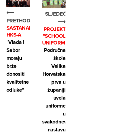
⟵
SLJEDEĆE
PRETHODNO
⟶
SASTANAK
PROJEKT
HKS-A
"SCHOOL
"Vlada i
UNIFORMS"
Područna
Sabor
škola
moraju
Velika
brže
Horvatska
donositi
prva u
kvalitetne
županiji
odluke"
uvela
uniforme
u
svakodnevnu
nastavu