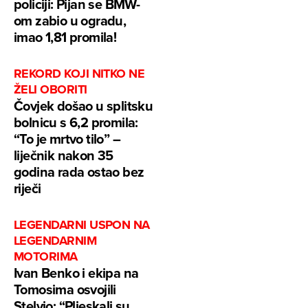
policiji: Pijan se BMW-
om zabio u ogradu,
imao 1,81 promila!
REKORD KOJI NITKO NE
ŽELI OBORITI
Čovjek došao u splitsku
bolnicu s 6,2 promila:
“To je mrtvo tilo” –
liječnik nakon 35
godina rada ostao bez
riječi
LEGENDARNI USPON NA
LEGENDARNIM
MOTORIMA
Ivan Benko i ekipa na
Tomosima osvojili
Stelvio: “Pljeskali su