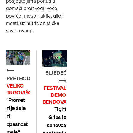
posjetiteljima ponuditi
domaći proizvodi, voće,
povrće, meso, rakija, ulje i
masti, uz nutricionistička
savjetovanja.
⟵
SLJEDEĆE
PRETHODNO
⟶
VELIKO
FESTIVAL
TRGOVIŠĆE
DEMO
"Promet
BENDOVA
nije šala
Tight
ni
Grips iz
opasnost
Karlovca
mala"