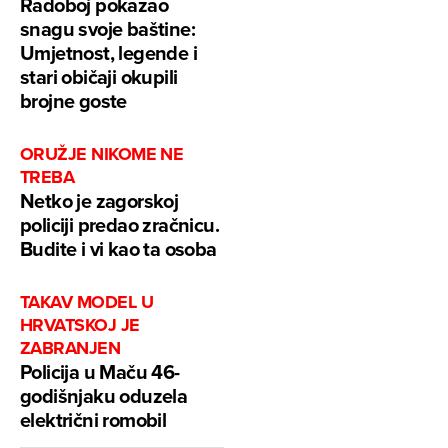
Radoboj pokazao
snagu svoje baštine:
Umjetnost, legende i
stari običaji okupili
brojne goste
ORUŽJE NIKOME NE
TREBA
Netko je zagorskoj
policiji predao zračnicu.
Budite i vi kao ta osoba
TAKAV MODEL U
HRVATSKOJ JE
ZABRANJEN
Policija u Maču 46-
godišnjaku oduzela
električni romobil