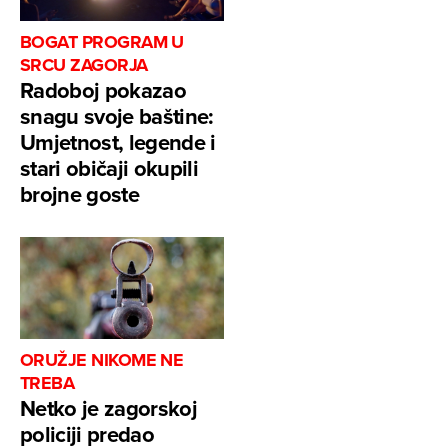
BOGAT PROGRAM U
SRCU ZAGORJA
Radoboj pokazao
snagu svoje baštine:
Umjetnost, legende i
stari običaji okupili
brojne goste
ORUŽJE NIKOME NE
TREBA
Netko je zagorskoj
policiji predao