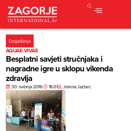
Događanja
AQUAE VIVAE
Besplatni savjeti stručnjaka i
nagradne igre u sklopu vikenda
zdravlja
30. svibnja 2016.
16:01
Jelena Jazbec