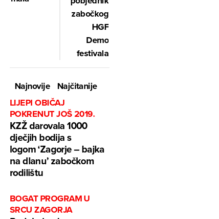
pobjednik
zabočkog
HGF
Demo
festivala
Najnovije
Najčitanije
LIJEPI OBIČAJ
POKRENUT JOŠ 2019.
KZŽ darovala 1000
dječjih bodija s
logom ‘Zagorje – bajka
na dlanu’ zabočkom
rodilištu
BOGAT PROGRAM U
SRCU ZAGORJA