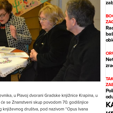
zab
BO
ZA
Rad
baš
obi
OR
Net
zra
TA
ZA
Pol
evnika, u Plavoj dvorani Gradske knjižnice Krapina, u
odu
K
t će se Znanstveni skup povodom 70. godišnjice
 književnog društva, pod nazivom “Opus Ivana