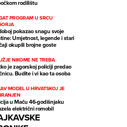
očkom rodilištu
GAT PROGRAM U SRCU
GORJA
oboj pokazao snagu svoje
tine: Umjetnost, legende i stari
čaji okupili brojne goste
UŽJE NIKOME NE TREBA
ko je zagorskoj policiji predao
čnicu. Budite i vi kao ta osoba
KAV MODEL U HRVATSKOJ JE
BRANJEN
icija u Maču 46-godišnjaku
zela električni romobil
AJKAVSKE