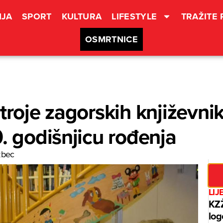
JA
SPORT
KULTURA
LIFESTYLE
TRAŽITE
OSMRTNICE
troje zagorskih književnik
0. godišnjicu rođenja
zbec
LIJ
KZŽ
log