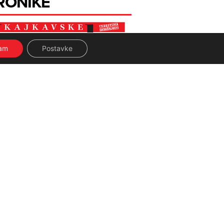
RONIKE
ćam
Postavke