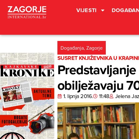
VIJESTI
DOGAĐAN
Događanja
,
Zagorje
SUSRET KNJIŽEVNIKA U KRAPINI
Predstavljanje 
obilježavaju 7
1. lipnja 2016.
11:48
Jelena Ja