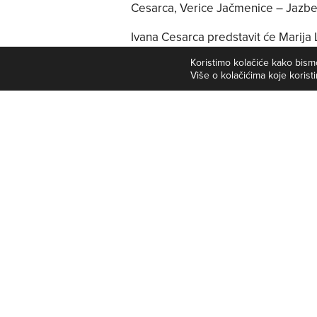
Cesarca, Verice Jačmenice – Jazbec
Ivana Cesarca predstavit će Marija 
Jačmenicu – Jazbec predstavit će Bo
Koristimo kolačiće kako bismo
Više o kolačićima koje koristi
U poslijepodnevnim satima, sudioni
i Franjevački samostan, gdje će razg
Maloj dvorani Pučkog otvorenog uči
Hrvatskozagorskog književnog društ
⟵ PRETHODNO