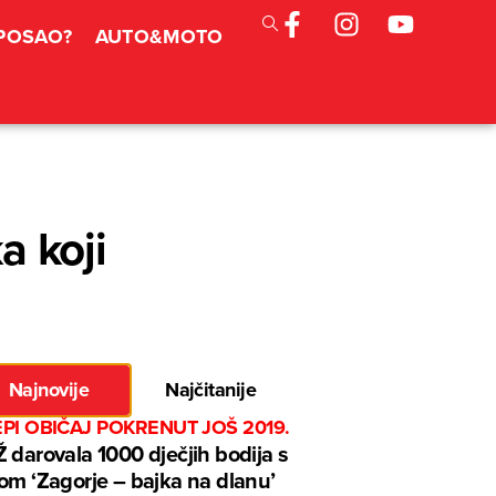
 POSAO?
AUTO&MOTO
a koji
Najnovije
Najčitanije
EPI OBIČAJ POKRENUT JOŠ 2019.
 darovala 1000 dječjih bodija s
om ‘Zagorje – bajka na dlanu’