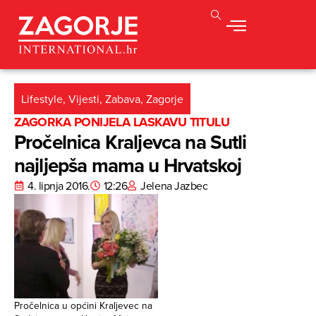
Lifestyle
,
Vijesti
,
Zabava
,
Zagorje
ZAGORKA PONIJELA LASKAVU TITULU
Pročelnica Kraljevca na Sutli
najljepša mama u Hrvatskoj
4. lipnja 2016.
12:26
Jelena Jazbec
Pročelnica u općini Kraljevec na