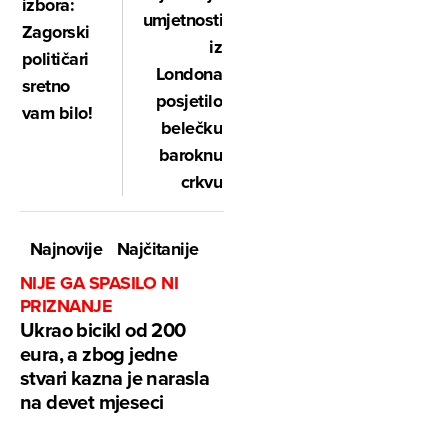
izbora:
umjetnosti
Zagorski
iz
političari
Londona
sretno
posjetilo
vam bilo!
belečku
baroknu
crkvu
Najnovije
Najčitanije
NIJE GA SPASILO NI
PRIZNANJE
Ukrao bicikl od 200
eura, a zbog jedne
stvari kazna je narasla
na devet mjeseci