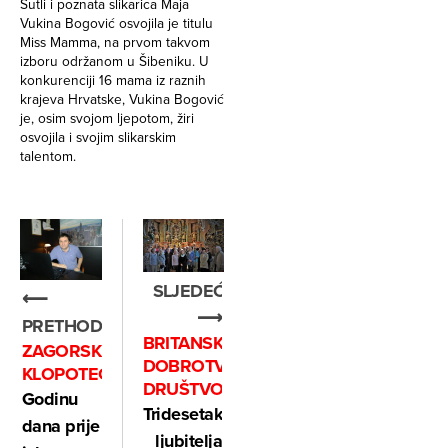
Sutli i poznata slikarica Maja
Vukina Bogović osvojila je titulu
Miss Mamma, na prvom takvom
izboru održanom u Šibeniku. U
konkurenciji 16 mama iz raznih
krajeva Hrvatske, Vukina Bogović
je, osim svojom ljepotom, žiri
osvojila i svojim slikarskim
talentom.
SLJEDEĆE
⟵
⟶
PRETHODNO
BRITANSKO
ZAGORSKI
DOBROTVORNO
KLOPOTEC
DRUŠTVO
Godinu
Tridesetak
dana prije
ljubitelja