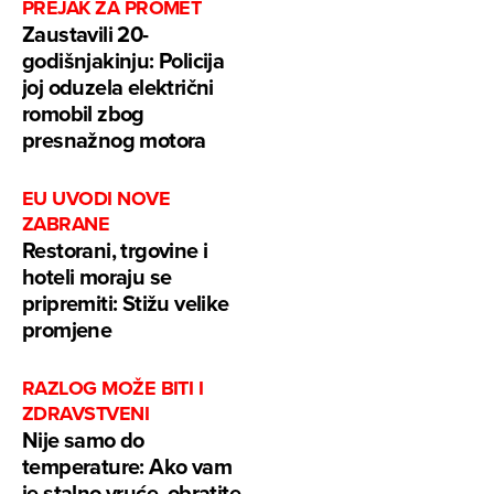
PREJAK ZA PROMET
Zaustavili 20-
godišnjakinju: Policija
joj oduzela električni
romobil zbog
presnažnog motora
EU UVODI NOVE
ZABRANE
Restorani, trgovine i
hoteli moraju se
pripremiti: Stižu velike
promjene
RAZLOG MOŽE BITI I
ZDRAVSTVENI
Nije samo do
temperature: Ako vam
je stalno vruće, obratite