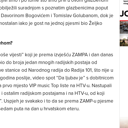
ljivi smo i po tome što smo prvi u ovom glazbenom
” obilježili suradnjom s poznatim glazbenicima poput
J
, Davorinom Bogovićem i Tomislav Golubanom, dok je
ostalan iako je gost na jednoj pjesmi bio Željko
jehom?
 Loše vijesti” koji je prema izvješću ZAMPA i dan danas
obio do broja jedan mnogih radijskih postaja od
sve stanice od Narodnog radija do Radija 101, što nije u
 godina poslije, video spot “Da ljubav je” s dobitnicom
prvo mjesto VIP music Top liste na HTV-u. Nastupali
 i ostalim radijskom postajama i na HTV-u, od koji
i”. Uspjeh je svakako i to da se prema ZAMP-u pjesme
 sedam puta na dan u hrvatskom eteru.