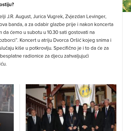
ostiju?
telji J.R. August, Jurica Vugrek, Zvjezdan Levinger,
anova banda, a za odabir glazbe prije i nakon koncerta
 da ćemo u subotu u 10.30 sati gostovati na
ozborci”. Koncert u atriju Dvorca Oršić kojeg snima i
slučaju kiše u potkrovlju. Specifično je i to da će za
 besplatne radionice za djecu zahvaljujući
iću.