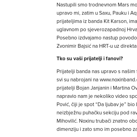
Nastupili smo trodnevnom Mars moon
upravo mi, zatim u Saxu, Pauku i Aq
prijateljima iz banda Kit Karson, im
uglavnom po sjeverozapadnoj Hrvat
Posebno izdvajamo nastup povodom
Zvonimir Bajsić na HRT-u uz direkta
Tko su vaši prijatelji i fanovi?
Prijatelji banda nas upravo s našim
svi su nabrojani na www.noxinband.c
prijatelji Bojan Janjanin i Martina O
napravio nam je nekoliko video spot
Pović, čiji je spot “Da ljubav je” bi
neizbježnu puhačku sekciju pod ra
Mihovilić. Noxinu trubači znatno o
dimenziju i zato smo im posebno za