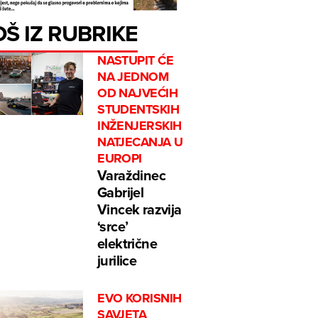
OŠ IZ RUBRIKE
NASTUPIT ĆE
NA JEDNOM
OD NAJVEĆIH
STUDENTSKIH
INŽENJERSKIH
NATJECANJA U
EUROPI
Varaždinec
Gabrijel
Vincek razvija
‘srce’
električne
jurilice
EVO KORISNIH
SAVJETA