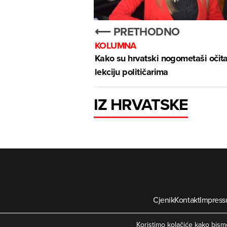
⟵ PRETHODNO
KOLUMNA
Kako su hrvatski nogometaši očita
lekciju političarima
IZ HRVATSKE
Cjenik
Kontakt
Impres
©
Koristimo kolačiće kako bismo