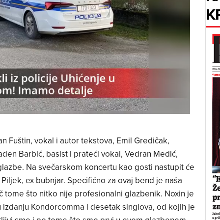
K
n Fuštin, vokal i autor tekstova, Emil Gredičak,
laden Barbić, basist i prateći vokal, Vedran Medić,
or glazbe. Na svečarskom koncertu kao gosti nastupit će
v Piljek, ex bubnjar. Specifično za ovaj bend je naša
č tome što nitko nije profesionalni glazbenik. Noxin je
 izdanju Kondorcomma i desetak singlova, od kojih je