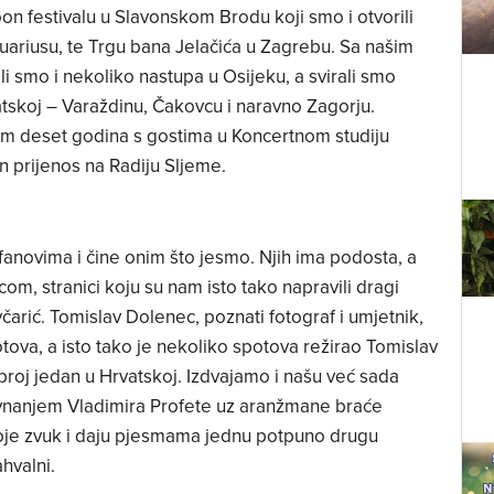
 festivalu u Slavonskom Brodu koji smo i otvorili
uariusu, te Trgu bana Jelačića u Zagrebu. Sa našim
ali smo i nekoliko nastupa u Osijeku, a svirali smo
skoj – Varaždinu, Čakovcu i naravno Zagorju.
 deset godina s gostima u Koncertnom studiju
n prijenos na Radiju Sljeme.
 fanovima i čine onim što jesmo. Njih ima podosta, a
om, stranici koju su nam isto tako napravili dragi
včarić. Tomislav Dolenec, poznati fotograf i umjetnik,
ova, a isto tako je nekoliko spotova režirao Tomislav
o broj jedan u Hrvatskoj. Izdvajamo i našu već sada
vnanjem Vladimira Profete uz aranžmane braće
boje zvuk i daju pjesmama jednu potpuno drugu
hvalni.