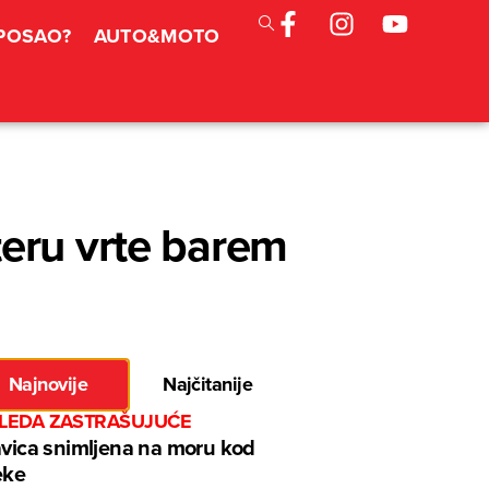
 POSAO?
AUTO&MOTO
teru vrte barem
Najnovije
Najčitanije
GLEDA ZASTRAŠUJUĆE
avica snimljena na moru kod
eke