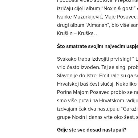
i podosta video spotova. Prepoznat
izričaju cijeli album “Noxin & gosti
Ivanke Mazurkijević, Maje Posavec
drugi album “Almanah”, bio više sam
Krušlin – Kruška. .
Što smatrate svojim najvećim usp
Svakako treba izdvojiti prvi singl ”
vrlo često izvođen. Taj se singl pr
Slavonije do Istre. Emitirale su ga 
Hrvatskoj baš čest slučaj. Nekoliko
Porina Majom Posavec probio se na 
smo više puta i na Hrvatskom radiju
izdvajam čak dva nastupa u “Garaž
grupe Noxin i danas vrte oko šest,
Gdje ste sve dosad nastupali?