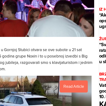
IZ 
“Ak
ops
ug
ŽUP
“Sv
rat
u Gornjoj Stubici otvara se ove subote u 21 sat
odl
godina grupe Noxin i to u posebnoj izvedbi s Big
u s
jubileja, razgovarali smo s klavijaturistom i jednim
om.
BR
TR
Vat
Read Article
god
10.
K