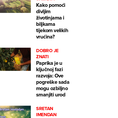
Kako pomoći
divljim
životinjama i
biljkama
tijekom velikih
vrućina?
DOBRO JE
ZNATI
Paprika je u
ključnoj fazi
razvoja: Ove
pogreške sada
mogu ozbiljno
smanjiti urod
SRETAN
IMENDAN