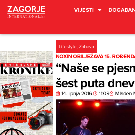
VIJESTI
DOGAĐAN
Lifestyle
,
Zabava
NOXIN OBILJEŽAVA 15. ROĐEN
“Naše se pjesm
šest puta dne
14. lipnja 2016.
11:09
Mladen 