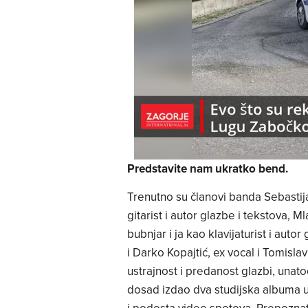
Predstavite nam ukratko bend.
Trenutno su članovi banda Sebastija
gitarist i autor glazbe i tekstova, M
bubnjar i ja kao klavijaturist i aut
i Darko Kopajtić, ex vocal i Tomisla
ustrajnost i predanost glazbi, unato
dosad izdao dva studijska albuma u