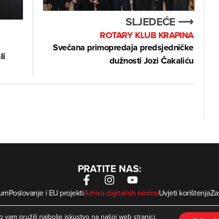
SLJEDEĆE ⟶
ROTARY KLUB KRAPINA
Svečana primopredaja predsjedničke
li
dužnosti Jozi Čakaliću
PRATITE NAS:
sum
Poslovanje i EU projekti
Arhiva digitalnih novina
Uvjeti korištenja
Zaš
krMed
 Zagorje International – Sva prava pridržana | Developed by
 vam pružili najbolje iskustvo na našoj web stranici.