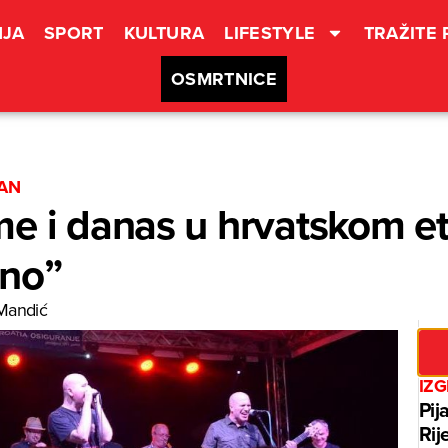
JA
SPORT
KULTURA
LIFESTYLE
TRAŽITE
OSMRTNICE
DAN
e i danas u hrvatskom e
vno”
Mandić
IZ
Pij
Rij