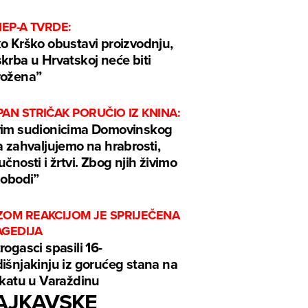
HEP-A TVRDE:
o Krško obustavi proizvodnju,
krba u Hrvatskoj neće biti
rožena”
AN STRIČAK PORUČIO IZ KNINA:
im sudionicima Domovinskog
a zahvaljujemo na hrabrosti,
učnosti i žrtvi. Zbog njih živimo
lobodi”
ZOM REAKCIJOM JE SPRIJEČENA
AGEDIJA
rogasci spasili 16-
išnjakinju iz gorućeg stana na
 katu u Varaždinu
AJKAVSKE