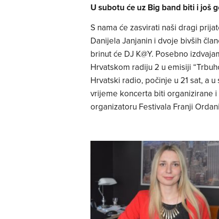
U subotu će uz Big band biti i još g
S nama će zasvirati naši dragi prija
Danijela Janjanin i dvoje bivših čl
brinut će DJ K@Y. Posebno izdvajam
Hrvatskom radiju 2 u emisiji “Trbuh
Hrvatski radio, počinje u 21 sat, a u 
vrijeme koncerta biti organizirane i
organizatoru Festivala Franji Ordan