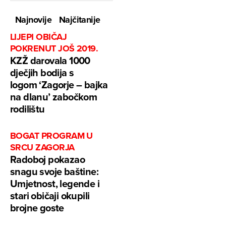
Najnovije
Najčitanije
LIJEPI OBIČAJ
POKRENUT JOŠ 2019.
KZŽ darovala 1000
dječjih bodija s
logom ‘Zagorje – bajka
na dlanu’ zabočkom
rodilištu
BOGAT PROGRAM U
SRCU ZAGORJA
Radoboj pokazao
snagu svoje baštine:
Umjetnost, legende i
stari običaji okupili
brojne goste