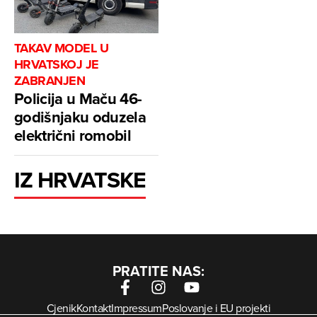
TAKAV MODEL U
HRVATSKOJ JE
ZABRANJEN
Policija u Maču 46-
godišnjaku oduzela
električni romobil
IZ HRVATSKE
PRATITE NAS:
Cjenik
Kontakt
Impressum
Poslovanje i EU projekti