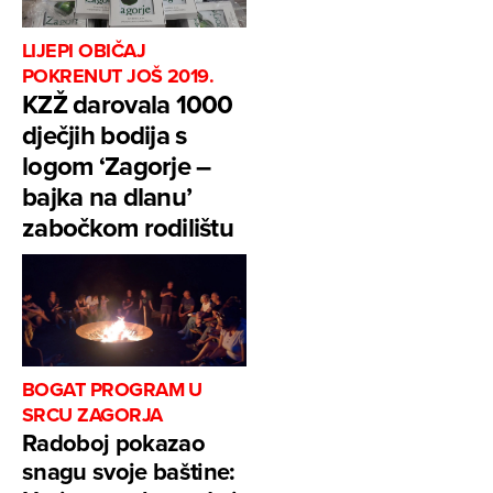
LIJEPI OBIČAJ
POKRENUT JOŠ 2019.
KZŽ darovala 1000
dječjih bodija s
logom ‘Zagorje –
bajka na dlanu’
zabočkom rodilištu
BOGAT PROGRAM U
SRCU ZAGORJA
Radoboj pokazao
snagu svoje baštine: