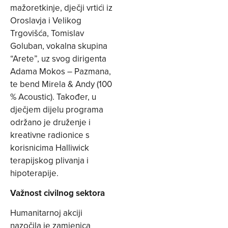
mažoretkinje, dječji vrtići iz
Oroslavja i Velikog
Trgovišća, Tomislav
Goluban, vokalna skupina
“Arete”, uz svog dirigenta
Adama Mokos – Pazmana,
te bend Mirela & Andy (100
% Acoustic). Također, u
dječjem dijelu programa
održano je druženje i
kreativne radionice s
korisnicima Halliwick
terapijskog plivanja i
hipoterapije.
Važnost civilnog sektora
Humanitarnoj akciji
nazočila je zamjenica