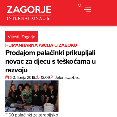
Vijesti
,
Zagorje
HUMANITARNA AKCIJA U ZABOKU
Prodajom palačinki prikupljali
novac za djecu s teškoćama u
razvoju
20. lipnja 2016.
13:09
Jelena Jazbec
“100 palačinki za terapijsko