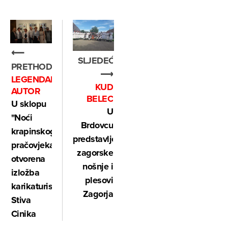
⟵
SLJEDEĆE
PRETHODNO
⟶
LEGENDARNI
KUD
AUTOR
BELEC
U sklopu
U
"Noći
Brdovcu
krapinskog
predstavljene
pračovjeka",
zagorske
otvorena
nošnje i
izložba
plesovi
karikaturista
Zagorja
Stiva
Cinika