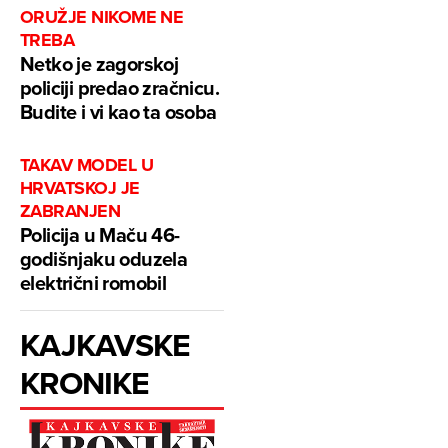
ORUŽJE NIKOME NE
TREBA
Netko je zagorskoj
policiji predao zračnicu.
Budite i vi kao ta osoba
TAKAV MODEL U
HRVATSKOJ JE
ZABRANJEN
Policija u Maču 46-
godišnjaku oduzela
električni romobil
KAJKAVSKE
KRONIKE