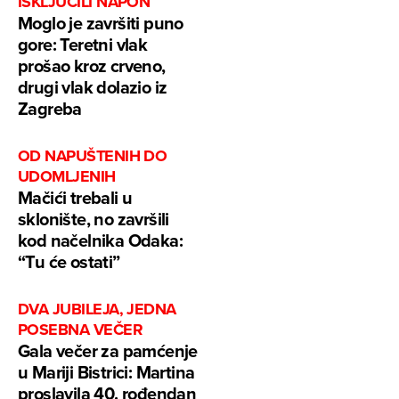
ISKLJUČILI NAPON
Moglo je završiti puno
gore: Teretni vlak
prošao kroz crveno,
drugi vlak dolazio iz
Zagreba
OD NAPUŠTENIH DO
UDOMLJENIH
Mačići trebali u
sklonište, no završili
kod načelnika Odaka:
“Tu će ostati”
DVA JUBILEJA, JEDNA
POSEBNA VEČER
Gala večer za pamćenje
u Mariji Bistrici: Martina
proslavila 40. rođendan