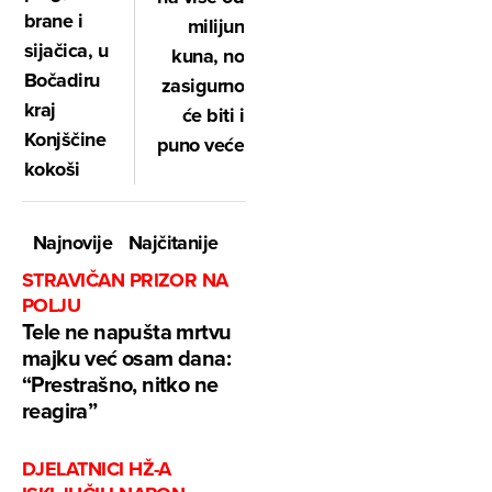
brane i
milijun
sijačica, u
kuna, no
Bočadiru
zasigurno
kraj
će biti i
Konjščine
puno veće
kokoši
Najnovije
Najčitanije
STRAVIČAN PRIZOR NA
POLJU
Tele ne napušta mrtvu
majku već osam dana:
“Prestrašno, nitko ne
reagira”
DJELATNICI HŽ-A