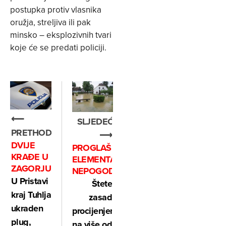
postupka protiv vlasnika
oružja, streljiva ili pak
minsko – eksplozivnih tvari
koje će se predati policiji.
⟵
SLJEDEĆE
PRETHODNO
⟶
DVIJE
PROGLAŠENJE
KRAĐE U
ELEMENTARNE
ZAGORJU
NEPOGODE?
U Pristavi
Štete
kraj Tuhlja
zasad
ukraden
procijenjene
plug,
na više od