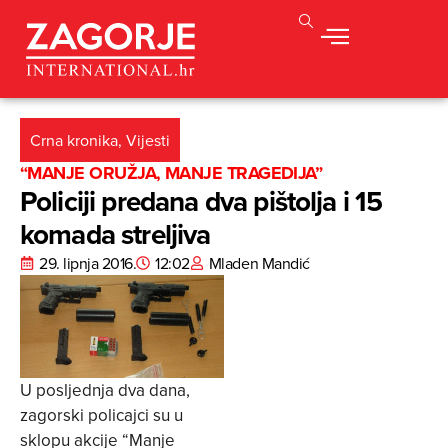
Crna kronika
,
Vijesti
“MANJE ORUŽJA, MANJE TRAGEDIJA”
Policiji predana dva pištolja i 15
komada streljiva
29. lipnja 2016.
12:02
Mladen Mandić
U posljednja dva dana,
zagorski policajci su u
sklopu akcije “Manje