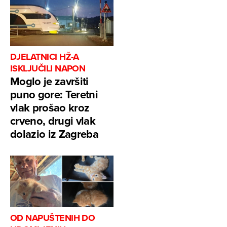
DJELATNICI HŽ-A
ISKLJUČILI NAPON
Moglo je završiti
puno gore: Teretni
vlak prošao kroz
crveno, drugi vlak
dolazio iz Zagreba
OD NAPUŠTENIH DO