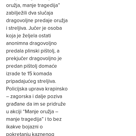
oružja, manje tragedija”
zabilježili dva slučaja
dragovoljne predaje oružja
i streljiva. Jučer je osoba
koja je željela ostati
anonimna dragovoljno
predala plinski pištolj, a
prekjučer dragovoljno je
predan pištolj domaće
izrade te 15 komada
pripadajućeg streljiva.
Policijska uprava krapinsko
– zagorska i dalje poziva
građane da im se pridruže
u akciji “Manje oružja –
manje tragedija” i to bez
ikakve bojazni o
pokretanju kaznenog