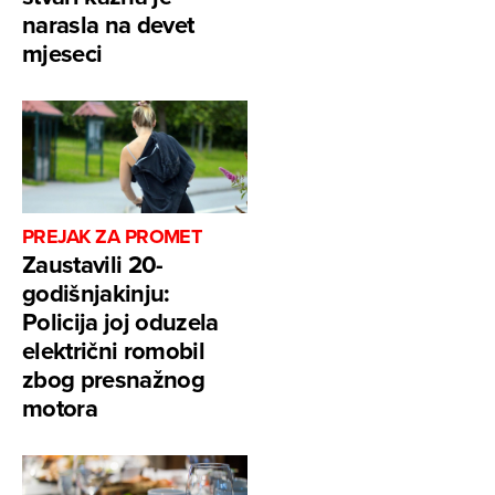
narasla na devet
mjeseci
PREJAK ZA PROMET
Zaustavili 20-
godišnjakinju:
Policija joj oduzela
električni romobil
zbog presnažnog
motora