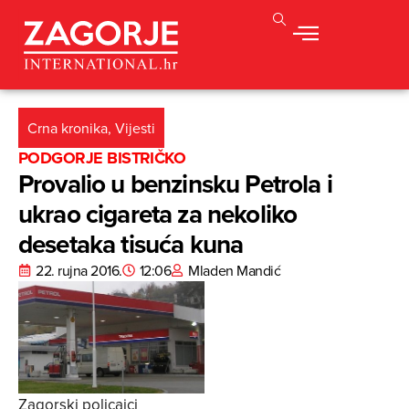
Crna kronika
,
Vijesti
PODGORJE BISTRIČKO
Provalio u benzinsku Petrola i
ukrao cigareta za nekoliko
desetaka tisuća kuna
22. rujna 2016.
12:06
Mladen Mandić
Zagorski policajci