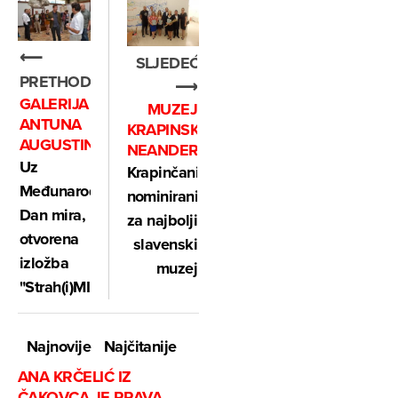
⟵
SLJEDEĆE
PRETHODNO
⟶
GALERIJA
MUZEJ
ANTUNA
KRAPINSKIH
AUGUSTINČIĆA
NEANDERTALACA
Uz
Krapinčani
Međunarodni
nominirani
Dan mira,
za najbolji
otvorena
slavenski
izložba
muzej
"Strah(i)MIR"
Najnovije
Najčitanije
ANA KRČELIĆ IZ
ČAKOVCA JE PRAVA