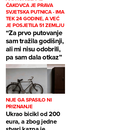
ČAKOVCA JE PRAVA
SVJETSKA PUTNICA - IMA
TEK 24 GODINE, A VEĆ
JE POSJETILA 51 ZEMLJU
“Za prvo putovanje
sam tražila godišnji,
ali mi nisu odobrili,
pa sam dala otkaz”
NIJE GA SPASILO NI
PRIZNANJE
Ukrao bicikl od 200
eura, a zbog jedne
stvari kazna je