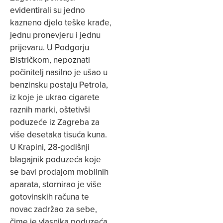
evidentirali su jedno
kazneno djelo teške krađe,
jednu pronevjeru i jednu
prijevaru. U Podgorju
Bistričkom, nepoznati
počinitelj nasilno je ušao u
benzinsku postaju Petrola,
iz koje je ukrao cigarete
raznih marki, oštetivši
poduzeće iz Zagreba za
više desetaka tisuća kuna.
U Krapini, 28-godišnji
blagajnik poduzeća koje
se bavi prodajom mobilnih
aparata, stornirao je više
gotovinskih računa te
novac zadržao za sebe,
čime je vlasnika poduzeća