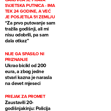
SVJETSKA PUTNICA - IMA
TEK 24 GODINE, A VEĆ
JE POSJETILA 51 ZEMLJU
“Za prvo putovanje sam
tražila godišnji, ali mi
nisu odobrili, pa sam
dala otkaz”
NIJE GA SPASILO NI
PRIZNANJE
Ukrao bicikl od 200
eura, a zbog jedne
stvari kazna je narasla
na devet mjeseci
PREJAK ZA PROMET
Zaustavili 20-
godišnjakinju: Policija